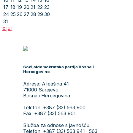
10
11
12
13
14
15
16
17
18
19
20
21
22
23
24
25
26
27
28
29
30
31
« jul
Socijaldemokratska partija Bosne i
Hercegovine
Adresa: Alipašina 41
71000 Sarajevo
Bosna i Hercegovina
Telefon: +387 (33) 563 900
Fax: +387 (33) 563 901
Služba za odnose s javnošću:
Telefon: +387 (33) 563 941 ; 563