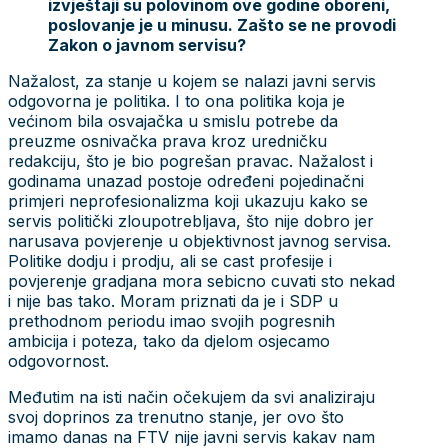
izvještaji su polovinom ove godine oboreni,
poslovanje je u minusu. Zašto se ne provodi
Zakon o javnom servisu?
Nažalost, za stanje u kojem se nalazi javni servis
odgovorna je politika. I to ona politika koja je
većinom bila osvajačka u smislu potrebe da
preuzme osnivačka prava kroz uredničku
redakciju, što je bio pogrešan pravac. Nažalost i
godinama unazad postoje određeni pojedinačni
primjeri neprofesionalizma koji ukazuju kako se
servis politički zloupotrebljava, što nije dobro jer
narusava povjerenje u objektivnost javnog servisa.
Politike dodju i prodju, ali se cast profesije i
povjerenje gradjana mora sebicno cuvati sto nekad
i nije bas tako. Moram priznati da je i SDP u
prethodnom periodu imao svojih pogresnih
ambicija i poteza, tako da djelom osjecamo
odgovornost.
Međutim na isti način očekujem da svi analiziraju
svoj doprinos za trenutno stanje, jer ovo što
imamo danas na FTV nije javni servis kakav nam