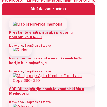
Facebook
X
Linkedin
Whatsapp
Email
Print
Shortlink
Možda vas zanima
Prestanite vršiti pritisak i progoniti
povratnike u RS-u
Izdvojeno
,
Saopštenja i izjave
Parlamentarci su rudarima okrenuli leđa
kad je bilo najvažnije
Izdvojeno
,
Saopštenja i izjave
SDP BiH najoštrije osuđuje vandalski čin u
Međugorju
Izdvojeno
,
Saopštenja i izjave