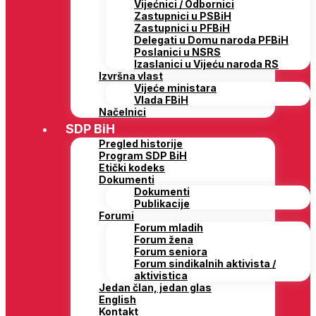
Vijećnici / Odbornici
Zastupnici u PSBiH
Zastupnici u PFBiH
Delegati u Domu naroda PFBiH
Poslanici u NSRS
Izaslanici u Vijeću naroda RS
Izvršna vlast
Vijeće ministara
Vlada FBiH
Načelnici
SDP BiH
Pregled historije
Program SDP BiH
Etički kodeks
Dokumenti
Dokumenti
Publikacije
Forumi
Forum mladih
Forum žena
Forum seniora
Forum sindikalnih aktivista /
aktivistica
Jedan član, jedan glas
English
Kontakt