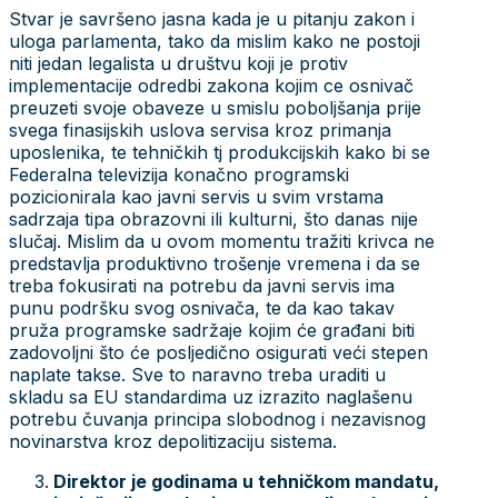
Stvar je savršeno jasna kada je u pitanju zakon i
uloga parlamenta, tako da mislim kako ne postoji
niti jedan legalista u društvu koji je protiv
implementacije odredbi zakona kojim ce osnivač
preuzeti svoje obaveze u smislu poboljšanja prije
svega finasijskih uslova servisa kroz primanja
uposlenika, te tehničkih tj produkcijskih kako bi se
Federalna televizija konačno programski
pozicionirala kao javni servis u svim vrstama
sadrzaja tipa obrazovni ili kulturni, što danas nije
slučaj. Mislim da u ovom momentu tražiti krivca ne
predstavlja produktivno trošenje vremena i da se
treba fokusirati na potrebu da javni servis ima
punu podršku svog osnivača, te da kao takav
pruža programske sadržaje kojim će građani biti
zadovoljni što će posljedično osigurati veći stepen
naplate takse. Sve to naravno treba uraditi u
skladu sa EU standardima uz izrazito naglašenu
potrebu čuvanja principa slobodnog i nezavisnog
novinarstva kroz depolitizaciju sistema.
Direktor je godinama u tehničkom mandatu,