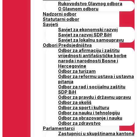
Rukovodstvo Glavnog odbora
O Glavnom odboru
Nadzorni odbor
Statutarni odbor
Savjeti
Savjet za ekonomski razvoj
Savjet za razvoj SDP BiH
Savjet za lokalnu samoupravu
Odbori Predsjedništva
Odbor za afirmaciju i zaštitu
vrijednosti antifašističke borbe
naroda i narodnosti Bosne i
Hercegovine
Odbor za turizam
Odbor za reformu ustava i ustavna
pitanja
Odbor za rad i socijalnu zaštitu
SDP BiH
Odbor za pravdu i državnu upravu
Odbor za okoliš
Odbor za sport i kulturu
Odbor za nauku i tehnologiju
Odbor za obrazovanje i nauku
Odbor za zdravstvo
Parlamentarci
Zastupnici u skupštinama kantona