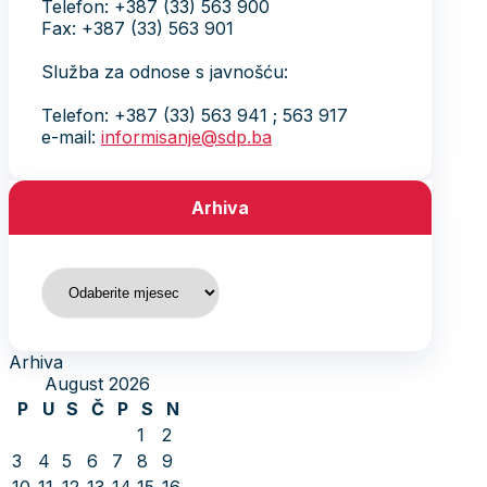
Telefon: +387 (33) 563 900
Fax: +387 (33) 563 901
Služba za odnose s javnošću:
Telefon: +387 (33) 563 941 ; 563 917
e-mail:
informisanje@sdp.ba
Arhiva
Arhiva
Arhiva
August 2026
P
U
S
Č
P
S
N
1
2
3
4
5
6
7
8
9