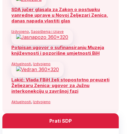
SDA jučer glasala za Zakon o postupku
vanredne uprave u Novoj Željezari Zenica,
danas napada vlastiti glas
Izdvojeno
,
Saopštenja i izjave
Potpisan ugovor o sufinansiranju Muzeja
književnosti i pozorišne umjetnosti BiH
Aktuelnosti
,
Izdvojeno
Lakić: Vlada FBiH želi stopostotno preuzeti
Željezaru Zenica; ugovor za Južnu
interkonekciju u završnoj fazi
Aktuelnosti
,
Izdvojeno
Prati SDP