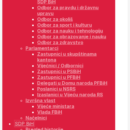
SDP BiH
Odbor za pravdu i državnu
upravu
Odbor za okoliš
Odbor za sport i kulturu
Odbor za nauku i tehnologiju
Odbor za obrazovanje i nauku
Odbor za zdravstvo
Parlamentarci
Zastupnici u skupštinama
kantona
Vijećnici / Odbornici
Zastupnici u PSBiH
Zastupnici u PFBiH
Delegati u Domu naroda PFBiH
Poslanici u NSRS
Izaslanici u Vijeću naroda RS
Izvršna vlast
Vijeće ministara
Vlada FBiH
Načelnici
SDP BiH
Pregled historije