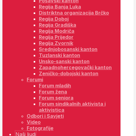
Posavski kanton
Regija Banja Luka
Distriktna organizacija Brčko
Regija Doboj
Regija Gradiška
Regija Modriča
Regija Prijedor
Regija Zvornik
Srednjobosanski kanton
Tuzlanski kanton
Unsko-sanski kanton
Zapadnohercegovački kanton
Zeničko-dobojski kanton
Forumi
Forum mladih
Forum žena
Forum seniora
Forum sindikalnih aktivista i
aktivistica
Odbori i Savjeti
Video
Fotografije
Naši ljudi