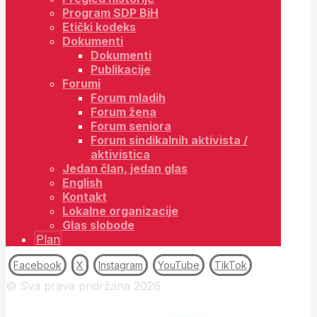
Program SDP BiH
Etički kodeks
Dokumenti
Dokumenti
Publikacije
Forumi
Forum mladih
Forum žena
Forum seniora
Forum sindikalnih aktivista /
aktivistica
Jedan član, jedan glas
English
Kontakt
Lokalne organizacije
Glas slobode
Plan
Facebook
X
Instagram
YouTube
TikTok
© Sva prava pridržana 2026