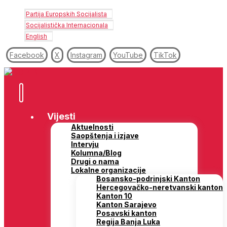
Partija Europskih Socijalista
Socijalistička Internacionala
English
Facebook
X
Instagram
YouTube
TikTok
Vijesti
Aktuelnosti
Saopštenja i izjave
Intervju
Kolumna/Blog
Drugi o nama
Lokalne organizacije
Bosansko-podrinjski Kanton
Hercegovačko-neretvanski kanton
Kanton 10
Kanton Sarajevo
Posavski kanton
Regija Banja Luka