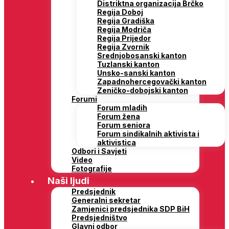
Distriktna organizacija Brčko
Regija Doboj
Regija Gradiška
Regija Modriča
Regija Prijedor
Regija Zvornik
Srednjobosanski kanton
Tuzlanski kanton
Unsko-sanski kanton
Zapadnohercegovački kanton
Zeničko-dobojski kanton
Forumi
Forum mladih
Forum žena
Forum seniora
Forum sindikalnih aktivista i
aktivistica
Odbori i Savjeti
Video
Fotografije
Naši ljudi
Predsjednik
Generalni sekretar
Zamjenici predsjednika SDP BiH
Predsjedništvo
Glavni odbor