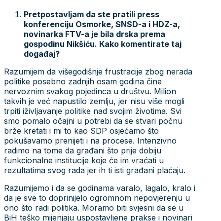
Pretpostavljam da ste pratili press
konferenciju Osmorke, SNSD-a i HDZ-a,
novinarka FTV-a je bila drska prema
gospodinu Nikšiću. Kako komentirate taj
događaj?
Razumijem da višegodišnje frustracije zbog nerada
politike posebno zadnjih osam godina čine
nervoznim svakog pojedinca u društvu. Milion
takvih je već napustilo zemlju, jer nisu više mogli
trpiti iživljavanje politike nad svojim životima. Svi
smo pomalo očajni u potrebi da se stvari počnu
brže kretati i mi to kao SDP osjećamo što
pokušavamo prenijeti i na procese. Intenzivno
radimo na tome da građani što prije dobiju
funkcionalne institucije koje će im vraćati u
rezultatima svog rada jer ih ti isti građani plaćaju.
Razumijemo i da se godinama varalo, lagalo, kralo i
da je sve to doprinijelo ogromnom nepovjerenju u
ono što radi politika. Moramo biti svjesni da se u
BiH teško mijenjaju uspostavljene prakse i novinari