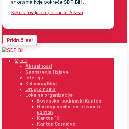
anketama koje pokreće SDP BiH.
Kliknite ovdje da pristupite Atlasu
Pridruži se!
Vijesti
Aktuelnosti
Saopštenja i izjave
Intervju
Kolumna/Blog
Drugi o nama
Lokalne organizacije
Bosansko-podrinjski Kanton
Hercegovačko-neretvanski
kanton
Kanton 10
Kanton Sarajevo