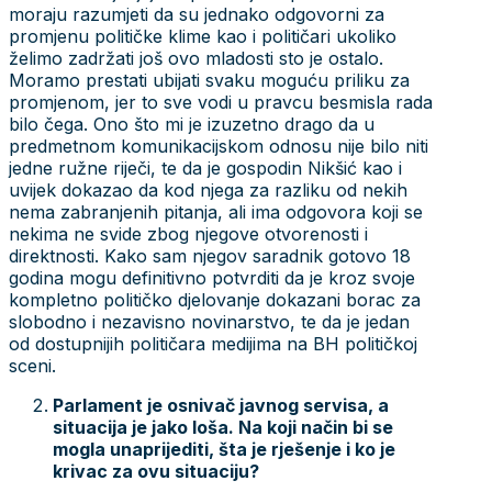
moraju razumjeti da su jednako odgovorni za
promjenu političke klime kao i političari ukoliko
želimo zadržati još ovo mladosti sto je ostalo.
Moramo prestati ubijati svaku moguću priliku za
promjenom, jer to sve vodi u pravcu besmisla rada
bilo čega. Ono što mi je izuzetno drago da u
predmetnom komunikacijskom odnosu nije bilo niti
jedne ružne riječi, te da je gospodin Nikšić kao i
uvijek dokazao da kod njega za razliku od nekih
nema zabranjenih pitanja, ali ima odgovora koji se
nekima ne svide zbog njegove otvorenosti i
direktnosti. Kako sam njegov saradnik gotovo 18
godina mogu definitivno potvrditi da je kroz svoje
kompletno političko djelovanje dokazani borac za
slobodno i nezavisno novinarstvo, te da je jedan
od dostupnijih političara medijima na BH političkoj
sceni.
Parlament je osnivač javnog servisa, a
situacija je jako loša. Na koji način bi se
mogla unaprijediti, šta je rješenje i ko je
krivac za ovu situaciju?