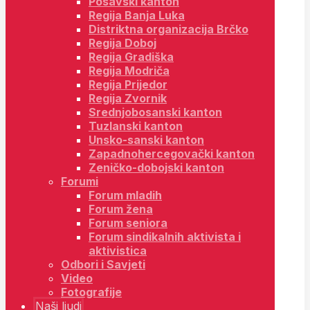
Posavski kanton
Regija Banja Luka
Distriktna organizacija Brčko
Regija Doboj
Regija Gradiška
Regija Modriča
Regija Prijedor
Regija Zvornik
Srednjobosanski kanton
Tuzlanski kanton
Unsko-sanski kanton
Zapadnohercegovački kanton
Zeničko-dobojski kanton
Forumi
Forum mladih
Forum žena
Forum seniora
Forum sindikalnih aktivista i
aktivistica
Odbori i Savjeti
Video
Fotografije
Naši ljudi