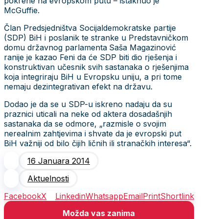
pokrene na evropskom putu – istaknuo je
McGuffie.
Član Predsjedništva Socijaldemokratske partije
(SDP) BiH i poslanik te stranke u Predstavničkom
domu državnog parlamenta
Saša Magazinović
ranije je kazao Feni da će SDP biti dio rješenja i
konstruktivan učesnik svih sastanaka o rješenjima
koja integriraju BiH u Evropsku uniju, a pri tome
nemaju dezintegrativan efekt na državu.
Dodao je da se u SDP-u iskreno nadaju da su
praznici uticali na neke od aktera dosadašnjih
sastanaka da se odmore, „razmisle o svojim
nerealnim zahtjevima i shvate da je evropski put
BiH važniji od bilo čijih ličnih ili stranačkih interesa“.
16 Januara 2014
Aktuelnosti
Facebook
X
Linkedin
Whatsapp
Email
Print
Shortlink
Možda vas zanima