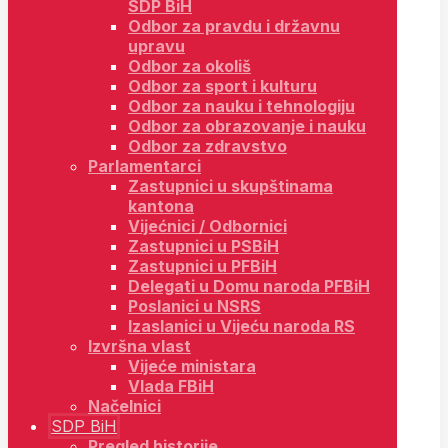
SDP BiH
Odbor za pravdu i državnu
upravu
Odbor za okoliš
Odbor za sport i kulturu
Odbor za nauku i tehnologiju
Odbor za obrazovanje i nauku
Odbor za zdravstvo
Parlamentarci
Zastupnici u skupštinama
kantona
Vijećnici / Odbornici
Zastupnici u PSBiH
Zastupnici u PFBiH
Delegati u Domu naroda PFBiH
Poslanici u NSRS
Izaslanici u Vijeću naroda RS
Izvršna vlast
Vijeće ministara
Vlada FBiH
Načelnici
SDP BiH
Pregled historije