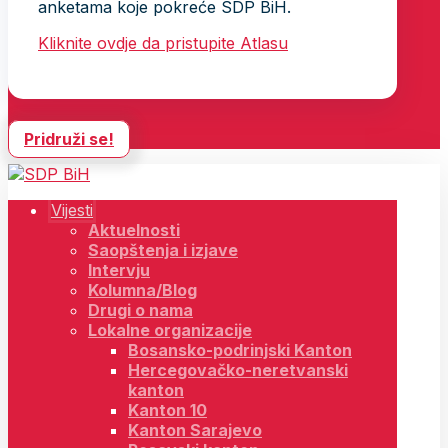
anketama koje pokreće SDP BiH.
Kliknite ovdje da pristupite Atlasu
Pridruži se!
Vijesti
Aktuelnosti
Saopštenja i izjave
Intervju
Kolumna/Blog
Drugi o nama
Lokalne organizacije
Bosansko-podrinjski Kanton
Hercegovačko-neretvanski
kanton
Kanton 10
Kanton Sarajevo