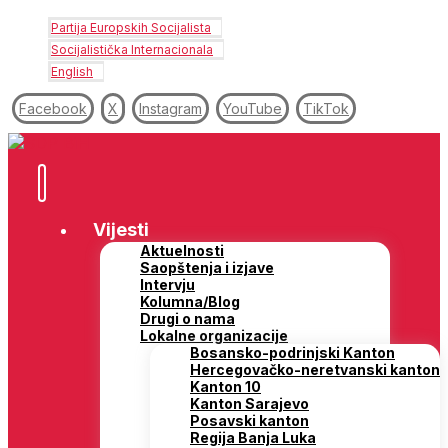
Partija Europskih Socijalista
Socijalistička Internacionala
English
Facebook
X
Instagram
YouTube
TikTok
Vijesti
Aktuelnosti
Saopštenja i izjave
Intervju
Kolumna/Blog
Drugi o nama
Lokalne organizacije
Bosansko-podrinjski Kanton
Hercegovačko-neretvanski kanton
Kanton 10
Kanton Sarajevo
Posavski kanton
Regija Banja Luka