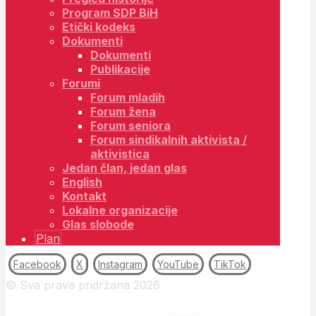
Program SDP BiH
Etički kodeks
Dokumenti
Dokumenti
Publikacije
Forumi
Forum mladih
Forum žena
Forum seniora
Forum sindikalnih aktivista /
aktivistica
Jedan član, jedan glas
English
Kontakt
Lokalne organizacije
Glas slobode
Plan
Facebook
X
Instagram
YouTube
TikTok
© Sva prava pridržana 2026