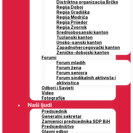
Distriktna organizacija Brčko
Regija Doboj
Regija Gradiška
Regija Modriča
Regija Prijedor
Regija Zvornik
Srednjobosanski kanton
Tuzlanski kanton
Unsko-sanski kanton
Zapadnohercegovački kanton
Zeničko-dobojski kanton
Forumi
Forum mladih
Forum žena
Forum seniora
Forum sindikalnih aktivista i
aktivistica
Odbori i Savjeti
Video
Fotografije
Naši ljudi
Predsjednik
Generalni sekretar
Zamjenici predsjednika SDP BiH
Predsjedništvo
Glavni odbor