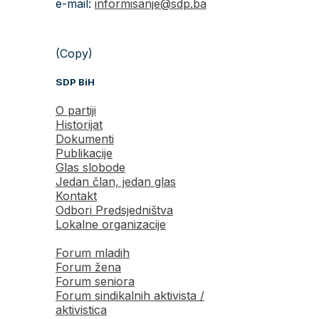
e-mail:
informisanje@sdp.ba
(Copy)
SDP BiH
O partiji
Historijat
Dokumenti
Publikacije
Glas slobode
Jedan član, jedan glas
Kontakt
Odbori Predsjedništva
Lokalne organizacije
Forum mladih
Forum žena
Forum seniora
Forum sindikalnih aktivista /
aktivistica