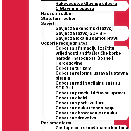
Rukovodstvo Glavnog odbora
O Glavnom odboru
Nadzorni odbor
Statutarni odbor
Savjeti
Savjet za ekonomski razvoj
Savjet za razvoj SDP BiH
Savjet za lokalnu samoupravu
Odbori Predsjedništva
Odbor za afirmaciju i zaštitu
vrijednosti antifašističke borbe
naroda i narodnosti Bosne i
Hercegovine
Odbor za turizam
Odbor za reformu ustava i ustavna
pitanja
Odbor za rad i socijalnu zaštitu
SDP BiH
Odbor za pravdu i državnu upravu
Odbor za okoliš
Odbor za sport i kulturu
Odbor za nauku i tehnologiju
Odbor za obrazovanje i nauku
Odbor za zdravstvo
Parlamentarci
Zastupnici u skupštinama kantona