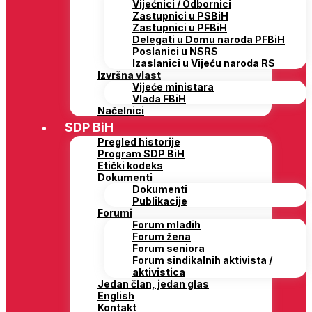
Vijećnici / Odbornici
Zastupnici u PSBiH
Zastupnici u PFBiH
Delegati u Domu naroda PFBiH
Poslanici u NSRS
Izaslanici u Vijeću naroda RS
Izvršna vlast
Vijeće ministara
Vlada FBiH
Načelnici
SDP BiH
Pregled historije
Program SDP BiH
Etički kodeks
Dokumenti
Dokumenti
Publikacije
Forumi
Forum mladih
Forum žena
Forum seniora
Forum sindikalnih aktivista /
aktivistica
Jedan član, jedan glas
English
Kontakt