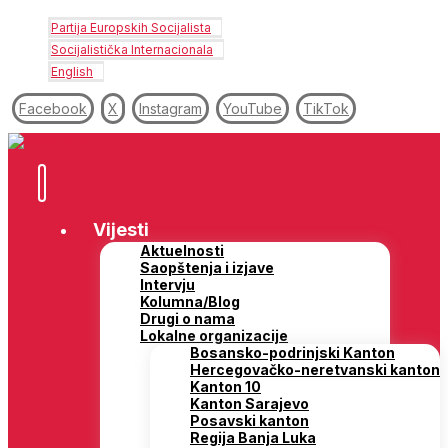
Partija Europskih Socijalista
Socijalistička Internacionala
English
Facebook
X
Instagram
YouTube
TikTok
Vijesti
Aktuelnosti
Saopštenja i izjave
Intervju
Kolumna/Blog
Drugi o nama
Lokalne organizacije
Bosansko-podrinjski Kanton
Hercegovačko-neretvanski kanton
Kanton 10
Kanton Sarajevo
Posavski kanton
Regija Banja Luka