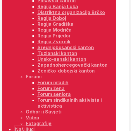
Posavski kanton
Regija Banja Luka
Distriktna organizacija Brčko
Regija Doboj
Regija Gradiška
Regija Modriča
Regija Prijedor
Regija Zvornik
Srednjobosanski kanton
Tuzlanski kanton
Unsko-sanski kanton
Zapadnohercegovački kanton
Zeničko-dobojski kanton
Forumi
Forum mladih
Forum žena
Forum seniora
Forum sindikalnih aktivista i
aktivistica
Odbori i Savjeti
Video
Fotografije
Naši ljudi