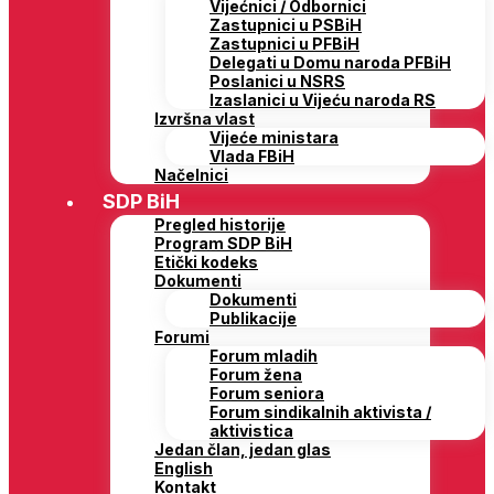
Vijećnici / Odbornici
Zastupnici u PSBiH
Zastupnici u PFBiH
Delegati u Domu naroda PFBiH
Poslanici u NSRS
Izaslanici u Vijeću naroda RS
Izvršna vlast
Vijeće ministara
Vlada FBiH
Načelnici
SDP BiH
Pregled historije
Program SDP BiH
Etički kodeks
Dokumenti
Dokumenti
Publikacije
Forumi
Forum mladih
Forum žena
Forum seniora
Forum sindikalnih aktivista /
aktivistica
Jedan član, jedan glas
English
Kontakt