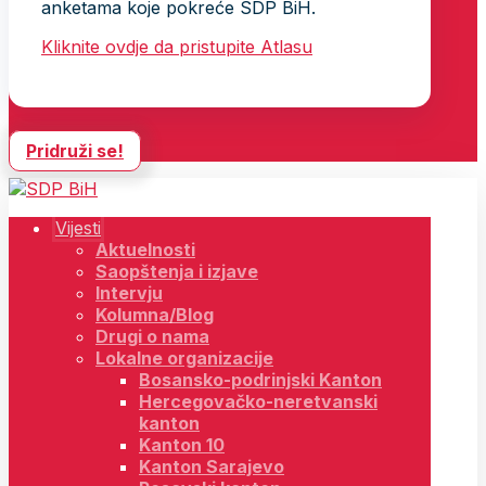
anketama koje pokreće SDP BiH.
Kliknite ovdje da pristupite Atlasu
Pridruži se!
Vijesti
Aktuelnosti
Saopštenja i izjave
Intervju
Kolumna/Blog
Drugi o nama
Lokalne organizacije
Bosansko-podrinjski Kanton
Hercegovačko-neretvanski
kanton
Kanton 10
Kanton Sarajevo