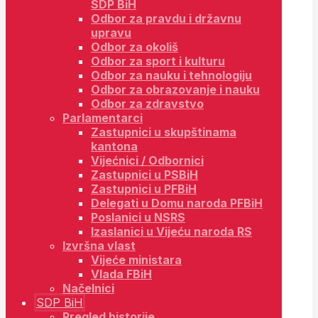
SDP BiH
Odbor za pravdu i državnu
upravu
Odbor za okoliš
Odbor za sport i kulturu
Odbor za nauku i tehnologiju
Odbor za obrazovanje i nauku
Odbor za zdravstvo
Parlamentarci
Zastupnici u skupštinama
kantona
Vijećnici / Odbornici
Zastupnici u PSBiH
Zastupnici u PFBiH
Delegati u Domu naroda PFBiH
Poslanici u NSRS
Izaslanici u Vijeću naroda RS
Izvršna vlast
Vijeće ministara
Vlada FBiH
Načelnici
SDP BiH
Pregled historije