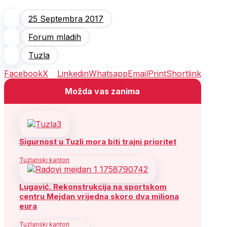
25 Septembra 2017
Forum mladih
Tuzla
Facebook
X
Linkedin
Whatsapp
Email
Print
Shortlink
Možda vas zanima
Sigurnost u Tuzli mora biti trajni prioritet
Tuzlanski kanton
Lugavić. Rekonstrukcija na sportskom
centru Mejdan vrijedna skoro dva miliona
eura
Tuzlanski kanton