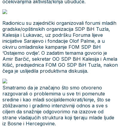
očekivanjima aktivista/kinja ubuduće.
Radionicu su zajednički organizovali forumi mladih
gradske/opštinskih organizacija SDP BiH Tuzla,
Kalesija i Lukavac, uz podršku Foruma lijeve
inicijative Sarajevo i fondacije Olof Palme, a u
okviru omladinske kampanje FOM SDP BiH
‘Ostajemo ovdje’. O zadatim temama govorio je
Amir Barčić, sekretar OO SDP BiH Kalesija i Amela
Kišić, predsjednica FOM GO SDP BiH Tuzla, nakon
čega je uslijedila produktivna diskusija.
Smatramo da je značajno što smo otvoreno
razgovarali o problemima u sve tri pomenute
sredine i kao mladi socijaldemokrati/kinje, što se
zbližavamo i gradimo intenzivniji odnos a sve s
ciljem da snažnije odgovorimo na izazove od
strane vladajućih struktura koji tjeraju mlade ljude
iz Bosne i Hercegovine.