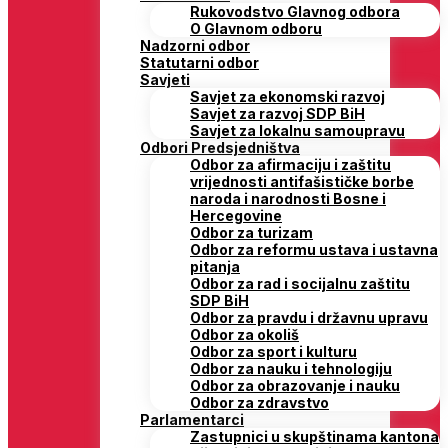
Rukovodstvo Glavnog odbora
O Glavnom odboru
Nadzorni odbor
Statutarni odbor
Savjeti
Savjet za ekonomski razvoj
Savjet za razvoj SDP BiH
Savjet za lokalnu samoupravu
Odbori Predsjedništva
Odbor za afirmaciju i zaštitu
vrijednosti antifašističke borbe
naroda i narodnosti Bosne i
Hercegovine
Odbor za turizam
Odbor za reformu ustava i ustavna
pitanja
Odbor za rad i socijalnu zaštitu
SDP BiH
Odbor za pravdu i državnu upravu
Odbor za okoliš
Odbor za sport i kulturu
Odbor za nauku i tehnologiju
Odbor za obrazovanje i nauku
Odbor za zdravstvo
Parlamentarci
Zastupnici u skupštinama kantona