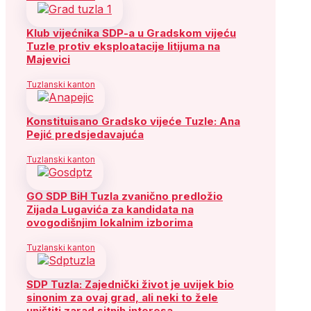
Klub vijećnika SDP-a u Gradskom vijeću
Tuzle protiv eksploatacije litijuma na
Majevici
Tuzlanski kanton
Konstituisano Gradsko vijeće Tuzle: Ana
Pejić predsjedavajuća
Tuzlanski kanton
GO SDP BiH Tuzla zvanično predložio
Zijada Lugavića za kandidata na
ovogodišnjim lokalnim izborima
Tuzlanski kanton
SDP Tuzla: Zajednički život je uvijek bio
sinonim za ovaj grad, ali neki to žele
uništiti zarad sitnih interesa