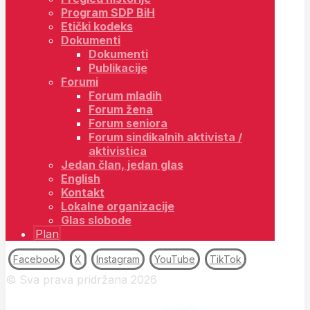
Program SDP BiH
Etički kodeks
Dokumenti
Dokumenti
Publikacije
Forumi
Forum mladih
Forum žena
Forum seniora
Forum sindikalnih aktivista /
aktivistica
Jedan član, jedan glas
English
Kontakt
Lokalne organizacije
Glas slobode
Plan
Facebook
X
Instagram
YouTube
TikTok
© Sva prava pridržana 2026