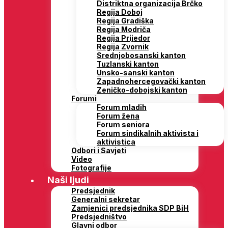
Distriktna organizacija Brčko
Regija Doboj
Regija Gradiška
Regija Modriča
Regija Prijedor
Regija Zvornik
Srednjobosanski kanton
Tuzlanski kanton
Unsko-sanski kanton
Zapadnohercegovački kanton
Zeničko-dobojski kanton
Forumi
Forum mladih
Forum žena
Forum seniora
Forum sindikalnih aktivista i
aktivistica
Odbori i Savjeti
Video
Fotografije
Naši ljudi
Predsjednik
Generalni sekretar
Zamjenici predsjednika SDP BiH
Predsjedništvo
Glavni odbor