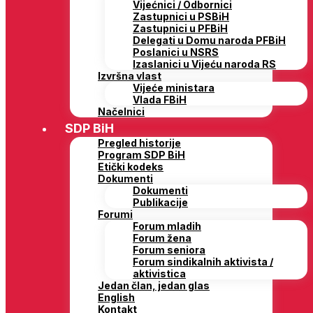
Vijećnici / Odbornici
Zastupnici u PSBiH
Zastupnici u PFBiH
Delegati u Domu naroda PFBiH
Poslanici u NSRS
Izaslanici u Vijeću naroda RS
Izvršna vlast
Vijeće ministara
Vlada FBiH
Načelnici
SDP BiH
Pregled historije
Program SDP BiH
Etički kodeks
Dokumenti
Dokumenti
Publikacije
Forumi
Forum mladih
Forum žena
Forum seniora
Forum sindikalnih aktivista /
aktivistica
Jedan član, jedan glas
English
Kontakt