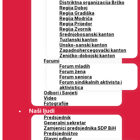
Distriktna organizacija Brčko
Regija Doboj
Regija Gradiška
Regija Modriča
Regija Prijedor
Regija Zvornik
Srednjobosanski kanton
Tuzlanski kanton
Unsko-sanski kanton
Zapadnohercegovački kanton
Zeničko-dobojski kanton
Forumi
Forum mladih
Forum žena
Forum seniora
Forum sindikalnih aktivista i
aktivistica
Odbori i Savjeti
Video
Fotografije
Naši ljudi
Predsjednik
Generalni sekretar
Zamjenici predsjednika SDP BiH
Predsjedništvo
Glavni odbor