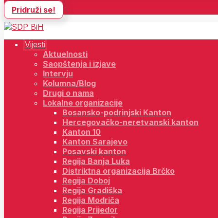
Pridruži se!
Vijesti
Aktuelnosti
Saopštenja i izjave
Intervju
Kolumna/Blog
Drugi o nama
Lokalne organizacije
Bosansko-podrinjski Kanton
Hercegovačko-neretvanski kanton
Kanton 10
Kanton Sarajevo
Posavski kanton
Regija Banja Luka
Distriktna organizacija Brčko
Regija Doboj
Regija Gradiška
Regija Modriča
Regija Prijedor