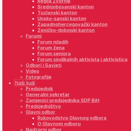
Regija Zvornik
Srednjobosanski kanton
Tuzlanski kanton
Unsko-sanski kanton
Zapadnohercegovački kanton
Zeničko-dobojski kanton
Forumi
Forum mladih
Forum žena
Forum seniora
Forum sindikalnih aktivista i aktivistica
Odbori i Savjeti
Video
Fotografije
Naši ljudi
Predsjednik
Generalni sekretar
Zamjenici predsjednika SDP BiH
Predsjedništvo
Glavni odbor
Rukovodstvo Glavnog odbora
O Glavnom odboru
Nadzorni odbor