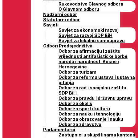
Rukovodstvo Glavnog odbora
O Glavnom odboru
Nadzorni odbor
Statutarni odbor
Savjeti
Savjet za ekonomski razvoj
Savjet za razvoj SDP BiH
Savjet za lokalnu samoupravu
Odbori Predsjedništva
Odbor za afirmaciju i zaštitu
vrijednosti antifašističke borbe
naroda i narodnosti Bosne i
Hercegovine
Odbor za turizam
Odbor za reformu ustava i ustavna
pitanja
Odbor za rad i socijalnu zaštitu
SDP BiH
Odbor za pravdu i državnu upravu
Odbor za okoliš
Odbor za sport i kulturu
Odbor za nauku i tehnologiju
Odbor za obrazovanje i nauku
Odbor za zdravstvo
Parlamentarci
Zastupnici u skupštinama kantona