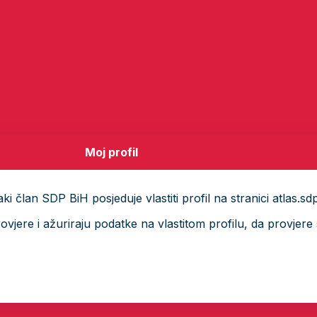
Moj profil
i član SDP BiH posjeduje vlastiti profil na stranici atlas.sd
ere i ažuriraju podatke na vlastitom profilu, da provjere s