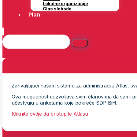
Lokalne organizacije
Glas slobode
Plan
Zahvaljujući našem sistemu za administraciju Atlas, svak
Ova mogućnost dozvoljava svim članovima da sami provj
učestvuju u anketama koje pokreće SDP BiH.
Kliknite ovdje da pristupite Atlasu