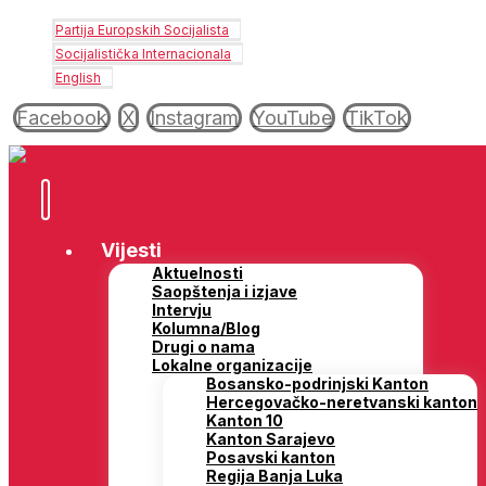
Partija Europskih Socijalista
Socijalistička Internacionala
English
Facebook
X
Instagram
YouTube
TikTok
Vijesti
Aktuelnosti
Saopštenja i izjave
Intervju
Kolumna/Blog
Drugi o nama
Lokalne organizacije
Bosansko-podrinjski Kanton
Hercegovačko-neretvanski kanton
Kanton 10
Kanton Sarajevo
Posavski kanton
Regija Banja Luka