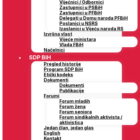
Vijećnici / Odbornici
Zastupnici u PSBiH
Zastupnici u PFBiH
Delegati u Domu naroda PFBiH
Poslanici u NSRS
Izaslanici u Vijeću naroda RS
Izvršna vlast
Vijeće ministara
Vlada FBiH
Načelnici
SDP BiH
Pregled historije
Program SDP BiH
Etički kodeks
Dokumenti
Dokumenti
Publikacije
Forumi
Forum mladih
Forum žena
Forum seniora
Forum sindikalnih aktivista /
aktivistica
Jedan član, jedan glas
English
Kontakt