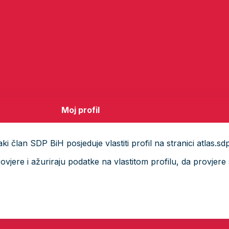
Moj profil
i član SDP BiH posjeduje vlastiti profil na stranici atlas.sd
ere i ažuriraju podatke na vlastitom profilu, da provjere s