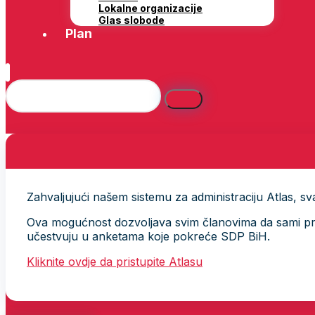
Lokalne organizacije
Glas slobode
Plan
Zahvaljujući našem sistemu za administraciju Atlas, svak
Ova mogućnost dozvoljava svim članovima da sami provj
učestvuju u anketama koje pokreće SDP BiH.
Kliknite ovdje da pristupite Atlasu