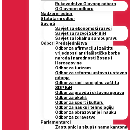
Rukovodstvo Glavnog odbora
O Glavnom odboru
Nadzorni odbor
Statutarni odbor
Savjeti
Savjet za ekonomski razvoj
Savjet za razvoj SDP BiH
Savjet za lokalnu samoupravu
Odbori Predsjedništva
Odbor za afirmaciju i zaštitu
vrijednosti antifašističke borbe
naroda i narodnosti Bosne i
Hercegovine
Odbor za turizam
Odbor za reformu ustava i ustavna
pitanja
Odbor za rad i socijalnu zaštitu
SDP BiH
Odbor za pravdu i državnu upravu
Odbor za okoliš
Odbor za sport i kulturu
Odbor za nauku i tehnologiju
Odbor za obrazovanje i nauku
Odbor za zdravstvo
Parlamentarci
Zastupnici u skupštinama kantona