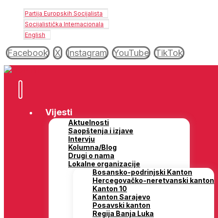
Partija Europskih Socijalista
Socijalistička Internacionala
English
Facebook
X
Instagram
YouTube
TikTok
Vijesti
Aktuelnosti
Saopštenja i izjave
Intervju
Kolumna/Blog
Drugi o nama
Lokalne organizacije
Bosansko-podrinjski Kanton
Hercegovačko-neretvanski kanton
Kanton 10
Kanton Sarajevo
Posavski kanton
Regija Banja Luka