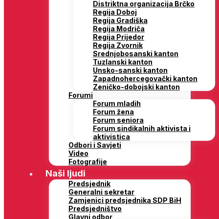
Distriktna organizacija Brčko
Regija Doboj
Regija Gradiška
Regija Modriča
Regija Prijedor
Regija Zvornik
Srednjobosanski kanton
Tuzlanski kanton
Unsko-sanski kanton
Zapadnohercegovački kanton
Zeničko-dobojski kanton
Forumi
Forum mladih
Forum žena
Forum seniora
Forum sindikalnih aktivista i
aktivistica
Odbori i Savjeti
Video
Fotografije
Naši ljudi
Predsjednik
Generalni sekretar
Zamjenici predsjednika SDP BiH
Predsjedništvo
Glavni odbor