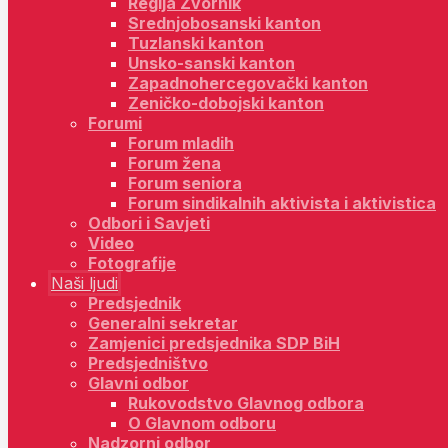
Regija Zvornik
Srednjobosanski kanton
Tuzlanski kanton
Unsko-sanski kanton
Zapadnohercegovački kanton
Zeničko-dobojski kanton
Forumi
Forum mladih
Forum žena
Forum seniora
Forum sindikalnih aktivista i aktivistica
Odbori i Savjeti
Video
Fotografije
Naši ljudi
Predsjednik
Generalni sekretar
Zamjenici predsjednika SDP BiH
Predsjedništvo
Glavni odbor
Rukovodstvo Glavnog odbora
O Glavnom odboru
Nadzorni odbor