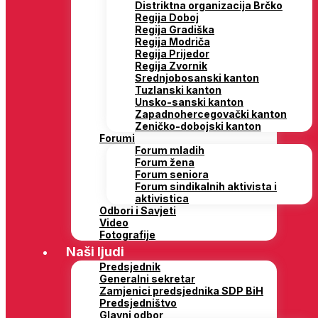
Distriktna organizacija Brčko
Regija Doboj
Regija Gradiška
Regija Modriča
Regija Prijedor
Regija Zvornik
Srednjobosanski kanton
Tuzlanski kanton
Unsko-sanski kanton
Zapadnohercegovački kanton
Zeničko-dobojski kanton
Forumi
Forum mladih
Forum žena
Forum seniora
Forum sindikalnih aktivista i
aktivistica
Odbori i Savjeti
Video
Fotografije
Naši ljudi
Predsjednik
Generalni sekretar
Zamjenici predsjednika SDP BiH
Predsjedništvo
Glavni odbor