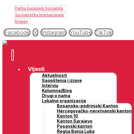
Partija Europskih Socijalista
Socijalistička Internacionala
English
Facebook
X
Instagram
YouTube
TikTok
Vijesti
Aktuelnosti
Saopštenja i izjave
Intervju
Kolumna/Blog
Drugi o nama
Lokalne organizacije
Bosansko-podrinjski Kanton
Hercegovačko-neretvanski kanton
Kanton 10
Kanton Sarajevo
Posavski kanton
Regija Banja Luka