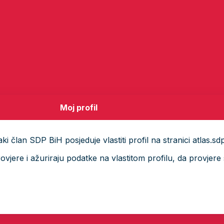
Moj profil
i član SDP BiH posjeduje vlastiti profil na stranici atlas.sd
ere i ažuriraju podatke na vlastitom profilu, da provjere s