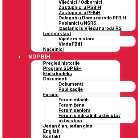
Vijećnici / Odbornici
Zastupnici u PSBiH
Zastupnici u PFBiH
Delegati u Domu naroda PFBiH
Poslanici u NSRS
Izaslanici u Vijeću naroda RS
Izvršna vlast
Vijeće ministara
Vlada FBiH
Načelnici
SDP BiH
Pregled historije
Program SDP BiH
Etički kodeks
Dokumenti
Dokumenti
Publikacije
Forumi
Forum mladih
Forum žena
Forum seniora
Forum sindikalnih aktivista /
aktivistica
Jedan član, jedan glas
English
Kontakt