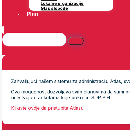
Lokalne organizacije
Glas slobode
Plan
Zahvaljujući našem sistemu za administraciju Atlas, svak
Ova mogućnost dozvoljava svim članovima da sami provj
učestvuju u anketama koje pokreće SDP BiH.
Kliknite ovdje da pristupite Atlasu