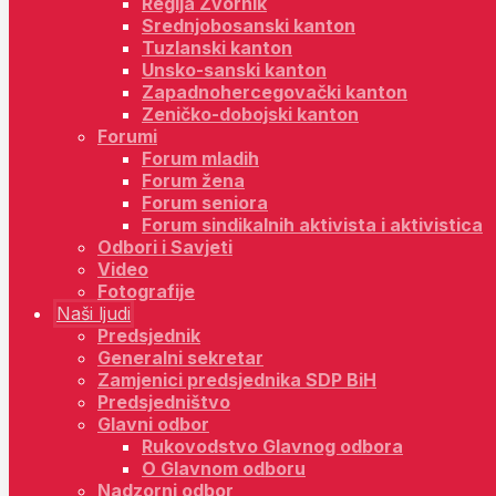
Regija Zvornik
Srednjobosanski kanton
Tuzlanski kanton
Unsko-sanski kanton
Zapadnohercegovački kanton
Zeničko-dobojski kanton
Forumi
Forum mladih
Forum žena
Forum seniora
Forum sindikalnih aktivista i aktivistica
Odbori i Savjeti
Video
Fotografije
Naši ljudi
Predsjednik
Generalni sekretar
Zamjenici predsjednika SDP BiH
Predsjedništvo
Glavni odbor
Rukovodstvo Glavnog odbora
O Glavnom odboru
Nadzorni odbor