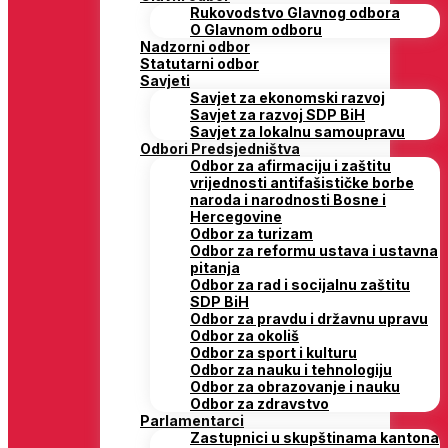
Rukovodstvo Glavnog odbora
O Glavnom odboru
Nadzorni odbor
Statutarni odbor
Savjeti
Savjet za ekonomski razvoj
Savjet za razvoj SDP BiH
Savjet za lokalnu samoupravu
Odbori Predsjedništva
Odbor za afirmaciju i zaštitu
vrijednosti antifašističke borbe
naroda i narodnosti Bosne i
Hercegovine
Odbor za turizam
Odbor za reformu ustava i ustavna
pitanja
Odbor za rad i socijalnu zaštitu
SDP BiH
Odbor za pravdu i državnu upravu
Odbor za okoliš
Odbor za sport i kulturu
Odbor za nauku i tehnologiju
Odbor za obrazovanje i nauku
Odbor za zdravstvo
Parlamentarci
Zastupnici u skupštinama kantona