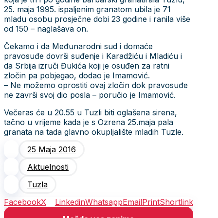
25. maja 1995. ispaljenim granatom ubila je 71
mladu osobu prosječne dobi 23 godine i ranila više
od 150 – naglašava on.
Čekamo i da Međunarodni sud i domaće
pravosuđe dovrši suđenje i Karadžiću i Mladiću i
da Srbija izruči Đukića koji je osuđen za ratni
zločin pa pobjegao, dodao je Imamović.
– Ne možemo oprostiti ovaj zločin dok pravosuđe
ne završi svoj dio posla – poručio je Imamović.
Večeras će u 20.55 u Tuzli biti oglašena sirena,
tačno u vrijeme kada je s Ozrena 25.maja pala
granata na tada glavno okupljalište mladih Tuzle.
25 Maja 2016
Aktuelnosti
Tuzla
Facebook
X
Linkedin
Whatsapp
Email
Print
Shortlink