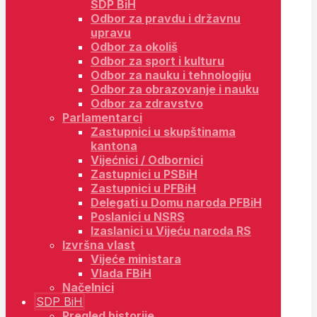
SDP BiH
Odbor za pravdu i državnu
upravu
Odbor za okoliš
Odbor za sport i kulturu
Odbor za nauku i tehnologiju
Odbor za obrazovanje i nauku
Odbor za zdravstvo
Parlamentarci
Zastupnici u skupštinama
kantona
Vijećnici / Odbornici
Zastupnici u PSBiH
Zastupnici u PFBiH
Delegati u Domu naroda PFBiH
Poslanici u NSRS
Izaslanici u Vijeću naroda RS
Izvršna vlast
Vijeće ministara
Vlada FBiH
Načelnici
SDP BiH
Pregled historije