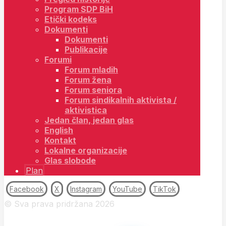
Program SDP BiH
Etički kodeks
Dokumenti
Dokumenti
Publikacije
Forumi
Forum mladih
Forum žena
Forum seniora
Forum sindikalnih aktivista /
aktivistica
Jedan član, jedan glas
English
Kontakt
Lokalne organizacije
Glas slobode
Plan
Facebook
X
Instagram
YouTube
TikTok
© Sva prava pridržana 2026