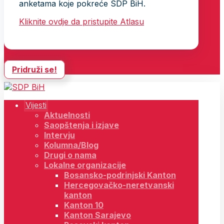
anketama koje pokreće SDP BiH.
Kliknite ovdje da pristupite Atlasu
Pridruži se!
Vijesti
Aktuelnosti
Saopštenja i izjave
Intervju
Kolumna/Blog
Drugi o nama
Lokalne organizacije
Bosansko-podrinjski Kanton
Hercegovačko-neretvanski
kanton
Kanton 10
Kanton Sarajevo