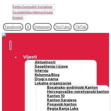
Partija Europskih Socijalista
Socijalistička Internacionala
English
Facebook
X
Instagram
YouTube
TikTok
Vijesti
Aktuelnosti
Saopštenja i izjave
Intervju
Kolumna/Blog
Drugi o nama
Lokalne organizacije
Bosansko-podrinjski Kanton
Hercegovačko-neretvanski kanton
Kanton 10
Kanton Sarajevo
Posavski kanton
Regija Banja Luka