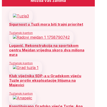
Možda vas zanima
Sigurnost u Tuzli mora biti trajni prioritet
Tuzlanski kanton
Lugavić. Rekonstrukcija na sportskom
centru Mejdan vrijedna skoro dva miliona
eura
Tuzlanski kanton
Klub vijećnika SDP-a u Gradskom vijeću
Tuzle protiv eksploatacije litijuma na
Majevici
Tuzlanski kanton
Konstituisano Gradsko vijeće Tuzle: Ana