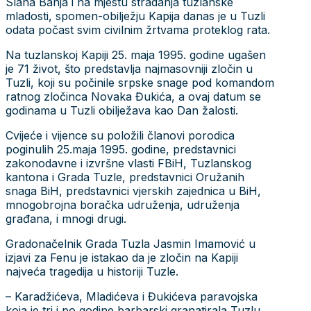
Slana Banja i na mjestu stradanja tuzlanske
mladosti, spomen-obilježju Kapija danas je u Tuzli
odata počast svim civilnim žrtvama proteklog rata.
Na tuzlanskoj Kapiji 25. maja 1995. godine ugašen
je 71 život, što predstavlja najmasovniji zločin u
Tuzli, koji su počinile srpske snage pod komandom
ratnog zločinca Novaka Đukića, a ovaj datum se
godinama u Tuzli obilježava kao Dan žalosti.
Cvijeće i vijence su položili članovi porodica
poginulih 25.maja 1995. godine, predstavnici
zakonodavne i izvršne vlasti FBiH, Tuzlanskog
kantona i Grada Tuzle, predstavnici Oružanih
snaga BiH, predstavnici vjerskih zajednica u BiH,
mnogobrojna boračka udruženja, udruženja
građana, i mnogi drugi.
Gradonačelnik Grada Tuzla Jasmin Imamović u
izjavi za Fenu je istakao da je zločin na Kapiji
najveća tragedija u historiji Tuzle.
– Karadžićeva, Mladićeva i Đukićeva paravojska
koja je tri i po godine barbarski granatirala Tuzlu,