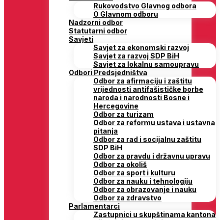
Rukovodstvo Glavnog odbora
O Glavnom odboru
Nadzorni odbor
Statutarni odbor
Savjeti
Savjet za ekonomski razvoj
Savjet za razvoj SDP BiH
Savjet za lokalnu samoupravu
Odbori Predsjedništva
Odbor za afirmaciju i zaštitu
vrijednosti antifašističke borbe
naroda i narodnosti Bosne i
Hercegovine
Odbor za turizam
Odbor za reformu ustava i ustavna
pitanja
Odbor za rad i socijalnu zaštitu
SDP BiH
Odbor za pravdu i državnu upravu
Odbor za okoliš
Odbor za sport i kulturu
Odbor za nauku i tehnologiju
Odbor za obrazovanje i nauku
Odbor za zdravstvo
Parlamentarci
Zastupnici u skupštinama kantona