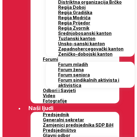
Distriktna organizacija Brčko
Regija Doboj
Regija Gradiška
Regija Modriča
Regija Prijedor
Regija Zvornik
Srednjobosanski kanton
Tuzlanski kanton
Unsko-sanski kanton
Zapadnohercegovački kanton
Zeničko-dobojski kanton
Forumi
Forum mladih
Forum žena
Forum seniora
Forum sindikalnih aktivista i
aktivistica
Odbori i Savjeti
Video
Fotografije
Naši ljudi
Predsjednik
Generalni sekretar
Zamjenici predsjednika SDP BiH
Predsjedništvo
Glavni odbor