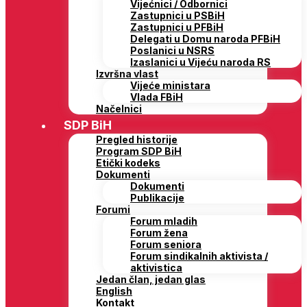
Vijećnici / Odbornici
Zastupnici u PSBiH
Zastupnici u PFBiH
Delegati u Domu naroda PFBiH
Poslanici u NSRS
Izaslanici u Vijeću naroda RS
Izvršna vlast
Vijeće ministara
Vlada FBiH
Načelnici
SDP BiH
Pregled historije
Program SDP BiH
Etički kodeks
Dokumenti
Dokumenti
Publikacije
Forumi
Forum mladih
Forum žena
Forum seniora
Forum sindikalnih aktivista /
aktivistica
Jedan član, jedan glas
English
Kontakt