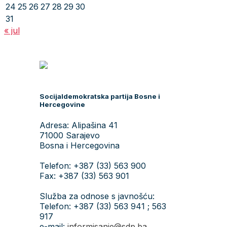
24
25
26
27
28
29
30
31
« jul
Socijaldemokratska partija Bosne i
Hercegovine
Adresa: Alipašina 41
71000 Sarajevo
Bosna i Hercegovina
Telefon: +387 (33) 563 900
Fax: +387 (33) 563 901
Služba za odnose s javnošću:
Telefon: +387 (33) 563 941 ; 563
917
e-mail:
informisanje@sdp.ba