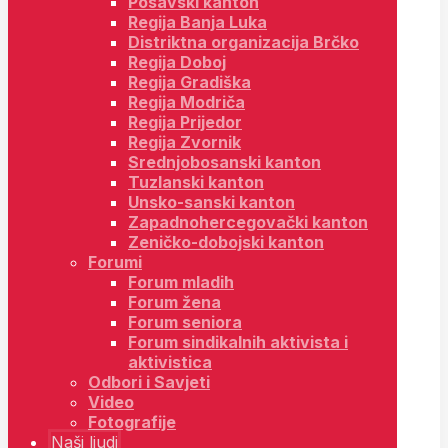
Posavski kanton
Regija Banja Luka
Distriktna organizacija Brčko
Regija Doboj
Regija Gradiška
Regija Modriča
Regija Prijedor
Regija Zvornik
Srednjobosanski kanton
Tuzlanski kanton
Unsko-sanski kanton
Zapadnohercegovački kanton
Zeničko-dobojski kanton
Forumi
Forum mladih
Forum žena
Forum seniora
Forum sindikalnih aktivista i
aktivistica
Odbori i Savjeti
Video
Fotografije
Naši ljudi