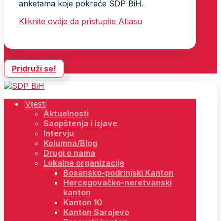
anketama koje pokreće SDP BiH.
Kliknite ovdje da pristupite Atlasu
Pridruži se!
Vijesti
Aktuelnosti
Saopštenja i izjave
Intervju
Kolumna/Blog
Drugi o nama
Lokalne organizacije
Bosansko-podrinjski Kanton
Hercegovačko-neretvanski
kanton
Kanton 10
Kanton Sarajevo