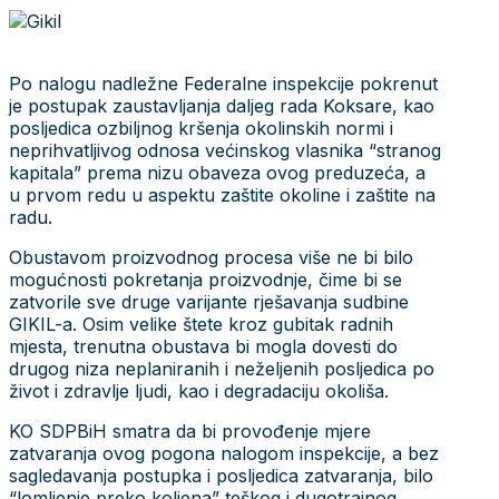
Po nalogu nadležne Federalne inspekcije pokrenut
je postupak zaustavljanja daljeg rada Koksare, kao
posljedica ozbiljnog kršenja okolinskih normi i
neprihvatljivog odnosa većinskog vlasnika “stranog
kapitala” prema nizu obaveza ovog preduzeća, a
u prvom redu u aspektu zaštite okoline i zaštite na
radu.
Obustavom proizvodnog procesa više ne bi bilo
mogućnosti pokretanja proizvodnje, čime bi se
zatvorile sve druge varijante rješavanja sudbine
GIKIL-a. Osim velike štete kroz gubitak radnih
mjesta, trenutna obustava bi mogla dovesti do
drugog niza neplaniranih i neželjenih posljedica po
život i zdravlje ljudi, kao i degradaciju okoliša.
KO SDPBiH smatra da bi provođenje mjere
zatvaranja ovog pogona nalogom inspekcije, a bez
sagledavanja postupka i posljedica zatvaranja, bilo
“lomljenje preko koljena” teškog i dugotrajnog