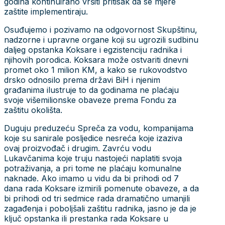
godina kontinuirano vršiti pritisak da se mjere
zaštite implementiraju.
Osuđujemo i pozivamo na odgovornost Skupštinu,
nadzorne i upravne organe koji su ugrozili sudbinu
daljeg opstanka Koksare i egzistenciju radnika i
njihovih porodica. Koksara može ostvariti dnevni
promet oko 1 milion KM, a kako se rukovodstvo
drsko odnosilo prema državi BiH i njenim
građanima ilustruje to da godinama ne plaćaju
svoje višemilionske obaveze prema Fondu za
zaštitu okolišta.
Duguju preduzeću Spreča za vodu, kompanijama
koje su sanirale posljedice nesreća koje izaziva
ovaj proizvođač i drugim. Zavrću vodu
Lukavčanima koje truju nastojeći naplatiti svoja
potraživanja, a pri tome ne plaćaju komunalne
naknade. Ako imamo u vidu da bi prihodi od 7
dana rada Koksare izmirili pomenute obaveze, a da
bi prihodi od tri sedmice rada dramatično umanjili
zagađenja i poboljšali zaštitu radnika, jasno je da je
ključ opstanka ili prestanka rada Koksare u