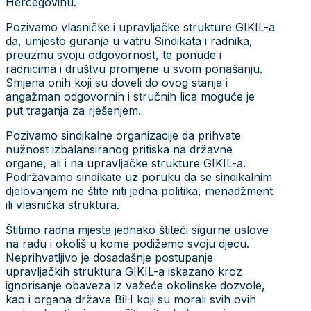
Hercegovinu.
Pozivamo vlasničke i upravljačke strukture GIKIL-a
da, umjesto guranja u vatru Sindikata i radnika,
preuzmu svoju odgovornost, te ponude i
radnicima i društvu promjene u svom ponašanju.
Smjena onih koji su doveli do ovog stanja i
angažman odgovornih i stručnih lica moguće je
put traganja za rješenjem.
Pozivamo sindikalne organizacije da prihvate
nužnost izbalansiranog pritiska na državne
organe, ali i na upravljačke strukture GIKIL-a.
Podržavamo sindikate uz poruku da se sindikalnim
djelovanjem ne štite niti jedna politika, menadžment
ili vlasnička struktura.
Štitimo radna mjesta jednako štiteći sigurne uslove
na radu i okoliš u kome podižemo svoju djecu.
Neprihvatljivo je dosadašnje postupanje
upravljačkih struktura GIKIL-a iskazano kroz
ignorisanje obaveza iz važeće okolinske dozvole,
kao i organa države BiH koji su morali svih ovih