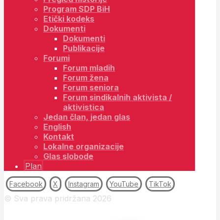
Program SDP BiH
Etički kodeks
Dokumenti
Dokumenti
Publikacije
Forumi
Forum mladih
Forum žena
Forum seniora
Forum sindikalnih aktivista /
aktivistica
Jedan član, jedan glas
English
Kontakt
Lokalne organizacije
Glas slobode
Plan
Facebook
X
Instagram
YouTube
TikTok
© Sva prava pridržana 2026