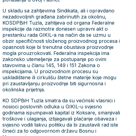
U skladu sa zahtjevima Sindikata, ali i opravdano
nezadovoljnih građana zabrinutih za okolinu,
KOSDPBiH Tuzla, zahtijeva od organa Federalne
inspekcije da razmotre donesen upravni akt o
prestanku rada GIKIL-a na način da se uzmu u
obzir specifičnosti složenog proizvodnog procesa i
opasnosti koje bi trenutna obustava proizvodnje
mogla prouzrokovati. Federalna inspekcija ima
zakonsko utemeljenje za postupanje po ovim
stavovima u članu 145, 149 i 151 Zakona o
inspekcijama. U proizvodnom procesu su
uskladištene ili cirkulišu štetne materije koje mogu
pri zaustavljanju proizvodnje biti sigurnosna i
okolinska prijetnja.
KO SDPBiH Tuzla smatra da su većinski vlasnici i
nosioci poslovnih odluka u GIKIL-u svjesno
godinama ispumpavali kapital iz Koksare, smanjivali
troškove i ulaganja, izbjegavali plaćanje obaveza i
svjesno vodili takvu politiku da bi zaustavili rad iste
čineći za to odgovornom državu Bosnu i