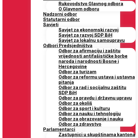
Rukovodstvo Glavnog odbora
O Glavnom odboru
Nadzorni odbor
Statutarni odbor
Savjeti
Savjet za ekonomski razvoj
Savjet za razvoj SDP BiH
Savjet za lokalnu samoupravu
Odbori Predsjedništva
Odbor za afirmaciju i zaštitu
vrijednosti antifašističke borbe
naroda i narodnosti Bosne i
Hercegovine
Odbor za turizam
Odbor za reformu ustava i ustavna
pitanja
Odbor za rad i socijalnu zaštitu
SDP BiH
Odbor za pravdu i državnu upravu
Odbor za okoliš
Odbor za sport i kulturu
Odbor za nauku i tehnologiju
Odbor za obrazovanje i nauku
Odbor za zdravstvo
Parlamentarci
Zastupnici u skupštinama kantona