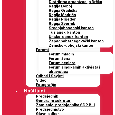
Distriktna organizacija Brčko
Regija Doboj
Regija Gradiška
Regija Modriča
Regija Prijedor
Regija Zvornik
Srednjobosanski kanton
Tuzlanski kanton
Unsko-sanski kanton
Zapadnohercegovački kanton
Zeničko-dobojski kanton
Forumi
Forum mladih
Forum žena
Forum seniora
Forum sindikalnih aktivista i
aktivistica
Odbori i Savjeti
Video
Fotografije
Naši ljudi
Predsjednik
Generalni sekretar
Zamjenici predsjednika SDP BiH
Predsjedništvo
Glavni odbor