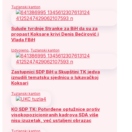
Tuzlanski kanton
Sulude tvrdnje Stranke za BiH da su za
propast Koksare krivi Denis Bećirović i
Vlada FBiH
Izdvojeno
,
Tuzlanski kanton
Zastupnici SDP BiH u Skupštini TK jedva
iznudili tematsku sjednicu o lukavačkoj
Koksari
Tuzlanski kanton
KO SDP TK: Potvrđene optužnice protiv
visokopozicioniranih kadrova SDA više
nisu izuzetak, već ustaljeni obrazac
Tuzlanski kanton