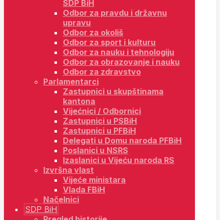
SDP BiH
Odbor za pravdu i državnu
upravu
Odbor za okoliš
Odbor za sport i kulturu
Odbor za nauku i tehnologiju
Odbor za obrazovanje i nauku
Odbor za zdravstvo
Parlamentarci
Zastupnici u skupštinama
kantona
Vijećnici / Odbornici
Zastupnici u PSBiH
Zastupnici u PFBiH
Delegati u Domu naroda PFBiH
Poslanici u NSRS
Izaslanici u Vijeću naroda RS
Izvršna vlast
Vijeće ministara
Vlada FBiH
Načelnici
SDP BiH
Pregled historije