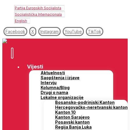
Partija Europskih Socijalista
Socijalistička Internacionala
English
Facebook
X
Instagram
YouTube
TikTok
Vijesti
Aktuelnosti
Saopštenja i izjave
Intervju
Kolumna/Blog
Drugi o nama
Lokalne organizacije
Bosansko-podrinjski Kanton
Hercegovačko-neretvanski kanton
Kanton 10
Kanton Sarajevo
Posavski kanton
Regija Banja Luka