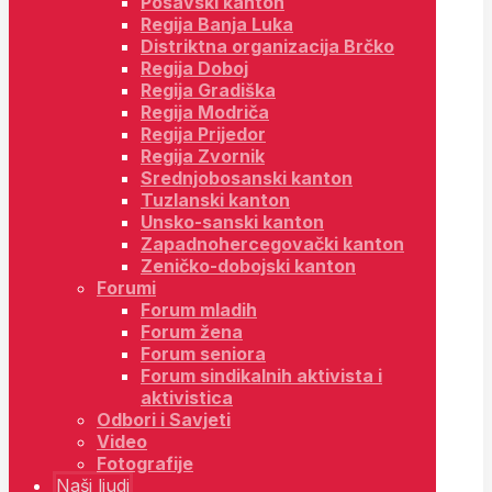
Posavski kanton
Regija Banja Luka
Distriktna organizacija Brčko
Regija Doboj
Regija Gradiška
Regija Modriča
Regija Prijedor
Regija Zvornik
Srednjobosanski kanton
Tuzlanski kanton
Unsko-sanski kanton
Zapadnohercegovački kanton
Zeničko-dobojski kanton
Forumi
Forum mladih
Forum žena
Forum seniora
Forum sindikalnih aktivista i
aktivistica
Odbori i Savjeti
Video
Fotografije
Naši ljudi