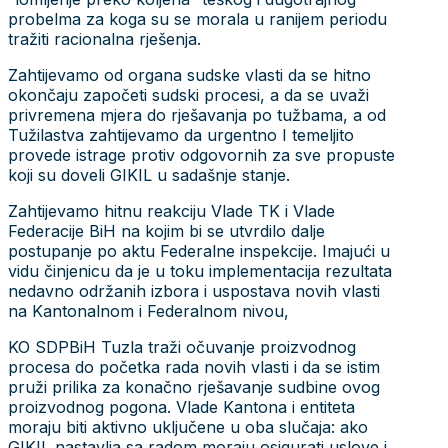
probelma za koga su se morala u ranijem periodu
tražiti racionalna rješenja.
Zahtijevamo od organa sudske vlasti da se hitno
okončaju započeti sudski procesi, a da se uvaži
privremena mjera do rješavanja po tužbama, a od
Tužilastva zahtijevamo da urgentno I temeljito
provede istrage protiv odgovornih za sve propuste
koji su doveli GIKIL u sadašnje stanje.
Zahtijevamo hitnu reakciju Vlade TK i Vlade
Federacije BiH na kojim bi se utvrdilo dalje
postupanje po aktu Federalne inspekcije. Imajući u
vidu činjenicu da je u toku implementacija rezultata
nedavno održanih izbora i uspostava novih vlasti
na Kantonalnom i Federalnom nivou,
KO SDPBiH Tuzla traži očuvanje proizvodnog
procesa do početka rada novih vlasti i da se istim
pruži prilika za konačno rješavanje sudbine ovog
proizvodnog pogona. Vlade Kantona i entiteta
moraju biti aktivno uključene u oba slučaja: ako
GIKIL nastavlja sa radom moraju osigurati uslove i