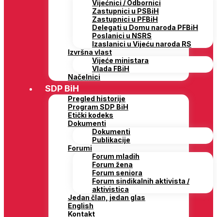
Vijećnici / Odbornici
Zastupnici u PSBiH
Zastupnici u PFBiH
Delegati u Domu naroda PFBiH
Poslanici u NSRS
Izaslanici u Vijeću naroda RS
Izvršna vlast
Vijeće ministara
Vlada FBiH
Načelnici
SDP BiH
Pregled historije
Program SDP BiH
Etički kodeks
Dokumenti
Dokumenti
Publikacije
Forumi
Forum mladih
Forum žena
Forum seniora
Forum sindikalnih aktivista /
aktivistica
Jedan član, jedan glas
English
Kontakt