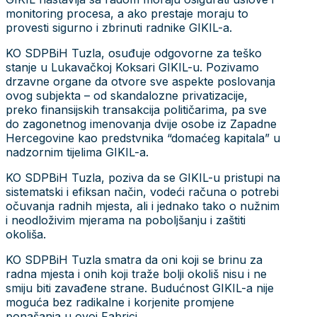
monitoring procesa, a ako prestaje moraju to
provesti sigurno i zbrinuti radnike GIKIL-a.
KO SDPBiH Tuzla, osuđuje odgovorne za teško
stanje u Lukavačkoj Koksari GIKIL-u. Pozivamo
drzavne organe da otvore sve aspekte poslovanja
ovog subjekta – od skandalozne privatizacije,
preko finansijskih transakcija političarima, pa sve
do zagonetnog imenovanja dvije osobe iz Zapadne
Hercegovine kao predstvnika “domaćeg kapitala” u
nadzornim tijelima GIKIL-a.
KO SDPBiH Tuzla, poziva da se GIKIL-u pristupi na
sistematski i efiksan način, vodeći računa o potrebi
očuvanja radnih mjesta, ali i jednako tako o nužnim
i neodloživim mjerama na poboljšanju i zaštiti
okoliša.
KO SDPBiH Tuzla smatra da oni koji se brinu za
radna mjesta i onih koji traže bolji okoliš nisu i ne
smiju biti zavađene strane. Budućnost GIKIL-a nije
moguća bez radikalne i korjenite promjene
ponašanja u ovoj Fabrici.