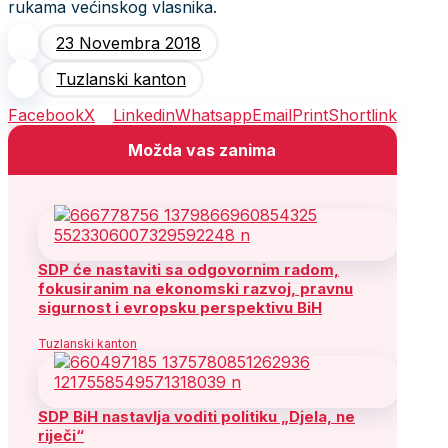
rukama većinskog vlasnika.
23 Novembra 2018
Tuzlanski kanton
Facebook
X
Linkedin
Whatsapp
Email
Print
Shortlink
Možda vas zanima
SDP će nastaviti sa odgovornim radom,
fokusiranim na ekonomski razvoj, pravnu
sigurnost i evropsku perspektivu BiH
Tuzlanski kanton
SDP BiH nastavlja voditi politiku „Djela, ne
riječi“