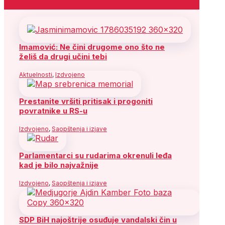
Imamović: Ne čini drugome ono što ne
želiš da drugi učini tebi
Aktuelnosti
,
Izdvojeno
Prestanite vršiti pritisak i progoniti
povratnike u RS-u
Izdvojeno
,
Saopštenja i izjave
Parlamentarci su rudarima okrenuli leđa
kad je bilo najvažnije
Izdvojeno
,
Saopštenja i izjave
SDP BiH najoštrije osuđuje vandalski čin u