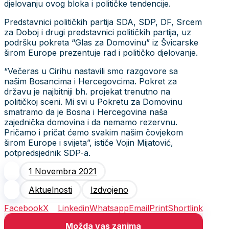
djelovanju ovog bloka i političke tendencije.
Predstavnici političkih partija SDA, SDP, DF, Srcem
za Doboj i drugi predstavnici političkih partija, uz
podršku pokreta “Glas za Domovinu” iz Švicarske
širom Europe prezentuje rad i političko djelovanje.
“Večeras u Cirihu nastavili smo razgovore sa
našim Bosancima i Hercegovcima. Pokret za
državu je najbitniji bh. projekat trenutno na
političkoj sceni. Mi svi u Pokretu za Domovinu
smatramo da je Bosna i Hercegovina naša
zajednička domovina i da nemamo rezervnu.
Pričamo i pričat ćemo svakim našim čovjekom
širom Europe i svijeta”, ističe Vojin Mijatović,
potpredsjednik SDP-a.
1 Novembra 2021
Aktuelnosti
Izdvojeno
Facebook
X
Linkedin
Whatsapp
Email
Print
Shortlink
Možda vas zanima