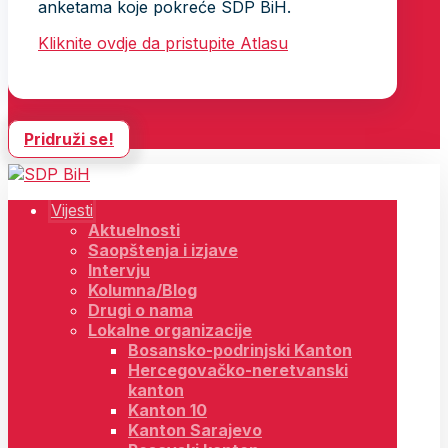
anketama koje pokreće SDP BiH.
Kliknite ovdje da pristupite Atlasu
Pridruži se!
Vijesti
Aktuelnosti
Saopštenja i izjave
Intervju
Kolumna/Blog
Drugi o nama
Lokalne organizacije
Bosansko-podrinjski Kanton
Hercegovačko-neretvanski
kanton
Kanton 10
Kanton Sarajevo