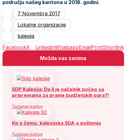
području našeg kantona u 2018. godini.
7 Novembra 2017
Lokalne organizacije
kalesija
Facebook
X
Linkedin
Whatsapp
Email
Print
Shortlink
Možda vas zanima
SDP Kalesija: Da li je načelnik počeo sa
pripremama za pranje budžetskih para?!
Tuzlanski kanton
Ko o čemu, kalesijska SDA o poštenju
Tuzlanski kanton