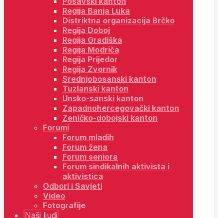
Posavski kanton
Regija Banja Luka
Distriktna organizacija Brčko
Regija Doboj
Regija Gradiška
Regija Modriča
Regija Prijedor
Regija Zvornik
Srednjobosanski kanton
Tuzlanski kanton
Unsko-sanski kanton
Zapadnohercegovački kanton
Zeničko-dobojski kanton
Forumi
Forum mladih
Forum žena
Forum seniora
Forum sindikalnih aktivista i
aktivistica
Odbori i Savjeti
Video
Fotografije
Naši ljudi