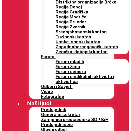
Distriktna organizacija Brčko
Regija Doboj
Regija Gradiška
Regija Modriča
Regija Prijedor
Regija Zvornik
Srednjobosanski kanton
Tuzlanski kanton
Unsko-sanski kanton
Zapadnohercegovački kanton
Zeničko-dobojski kanton
Forumi
Forum mladih
Forum žena
Forum seniora
Forum sindikalnih aktivista i
aktivistica
Odbori i Savjeti
Video
Fotografije
Naši ljudi
Predsjednik
Generalni sekretar
Zamjenici predsjednika SDP BiH
Predsjedništvo
Glavni odbor