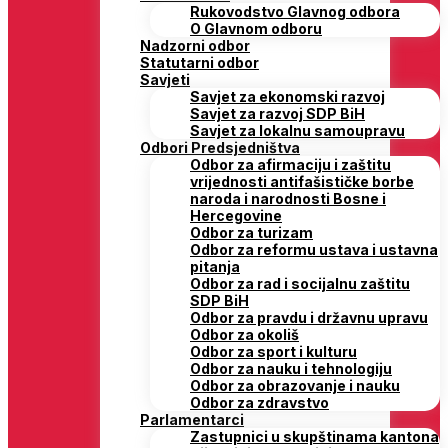
Rukovodstvo Glavnog odbora
O Glavnom odboru
Nadzorni odbor
Statutarni odbor
Savjeti
Savjet za ekonomski razvoj
Savjet za razvoj SDP BiH
Savjet za lokalnu samoupravu
Odbori Predsjedništva
Odbor za afirmaciju i zaštitu
vrijednosti antifašističke borbe
naroda i narodnosti Bosne i
Hercegovine
Odbor za turizam
Odbor za reformu ustava i ustavna
pitanja
Odbor za rad i socijalnu zaštitu
SDP BiH
Odbor za pravdu i državnu upravu
Odbor za okoliš
Odbor za sport i kulturu
Odbor za nauku i tehnologiju
Odbor za obrazovanje i nauku
Odbor za zdravstvo
Parlamentarci
Zastupnici u skupštinama kantona