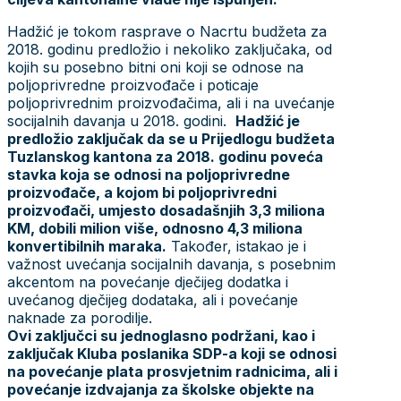
Hadžić je tokom rasprave o Nacrtu budžeta za
2018. godinu predložio i nekoliko zaključaka, od
kojih su posebno bitni oni koji se odnose na
poljoprivredne proizvođače i poticaje
poljoprivrednim proizvođačima, ali i na uvećanje
socijalnih davanja u 2018. godini.
Hadžić je
predložio zaključak da se u Prijedlogu budžeta
Tuzlanskog kantona za 2018. godinu poveća
stavka koja se odnosi na poljoprivredne
proizvođače, a kojom bi poljoprivredni
proizvođači, umjesto dosadašnjih 3,3 miliona
KM, dobili milion više, odnosno 4,3 miliona
konvertibilnih maraka.
Također, istakao je i
važnost uvećanja socijalnih davanja, s posebnim
akcentom na povećanje dječijeg dodatka i
uvećanog dječijeg dodataka, ali i povećanje
naknade za porodilje.
Ovi zaključci su jednoglasno podržani, kao i
zaključak Kluba poslanika SDP-a koji se odnosi
na povećanje plata prosvjetnim radnicima, ali i
povećanje izdvajanja za školske objekte na