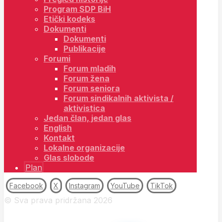
Program SDP BiH
Etički kodeks
Dokumenti
Dokumenti
Publikacije
Forumi
Forum mladih
Forum žena
Forum seniora
Forum sindikalnih aktivista /
aktivistica
Jedan član, jedan glas
English
Kontakt
Lokalne organizacije
Glas slobode
Plan
Facebook
X
Instagram
YouTube
TikTok
© Sva prava pridržana 2026