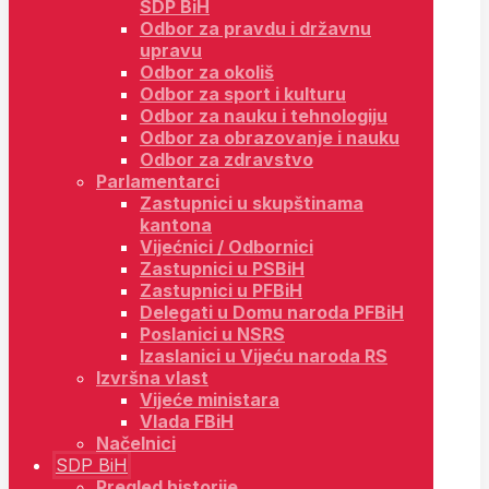
SDP BiH
Odbor za pravdu i državnu
upravu
Odbor za okoliš
Odbor za sport i kulturu
Odbor za nauku i tehnologiju
Odbor za obrazovanje i nauku
Odbor za zdravstvo
Parlamentarci
Zastupnici u skupštinama
kantona
Vijećnici / Odbornici
Zastupnici u PSBiH
Zastupnici u PFBiH
Delegati u Domu naroda PFBiH
Poslanici u NSRS
Izaslanici u Vijeću naroda RS
Izvršna vlast
Vijeće ministara
Vlada FBiH
Načelnici
SDP BiH
Pregled historije