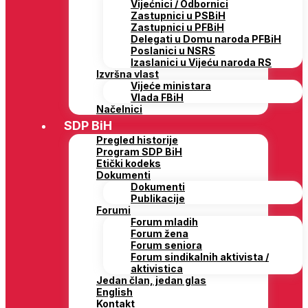
Vijećnici / Odbornici
Zastupnici u PSBiH
Zastupnici u PFBiH
Delegati u Domu naroda PFBiH
Poslanici u NSRS
Izaslanici u Vijeću naroda RS
Izvršna vlast
Vijeće ministara
Vlada FBiH
Načelnici
SDP BiH
Pregled historije
Program SDP BiH
Etički kodeks
Dokumenti
Dokumenti
Publikacije
Forumi
Forum mladih
Forum žena
Forum seniora
Forum sindikalnih aktivista /
aktivistica
Jedan član, jedan glas
English
Kontakt