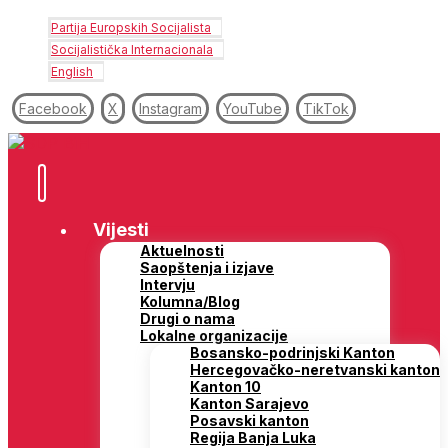
Partija Europskih Socijalista
Socijalistička Internacionala
English
Facebook
X
Instagram
YouTube
TikTok
Vijesti
Aktuelnosti
Saopštenja i izjave
Intervju
Kolumna/Blog
Drugi o nama
Lokalne organizacije
Bosansko-podrinjski Kanton
Hercegovačko-neretvanski kanton
Kanton 10
Kanton Sarajevo
Posavski kanton
Regija Banja Luka