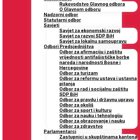
Rukovodstvo Glavnog odbora
O Glavnom odboru
Nadzorni odbor
Statutarni odbor
Savjeti
Savjet za ekonomski razvoj
Savjet za razvoj SDP BiH
Savjet za lokalnu samoupravu
Odbori Predsjedništva
Odbor za afirmaciju i zaštitu
vrijednosti antifašističke borbe
naroda i narodnosti Bosne i
Hercegovine
Odbor za turizam
Odbor za reformu ustava i ustavna
pitanja
Odbor za rad i socijalnu zaštitu
SDP BiH
Odbor za pravdu i državnu upravu
Odbor za okoliš
Odbor za sport i kulturu
Odbor za nauku i tehnologiju
Odbor za obrazovanje i nauku
Odbor za zdravstvo
Parlamentarci
Zastupnici u skupštinama kantona