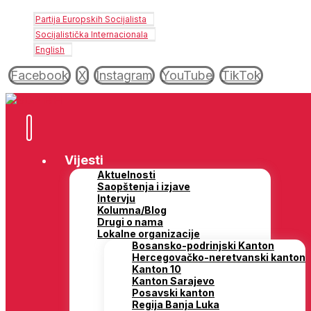
Partija Europskih Socijalista
Socijalistička Internacionala
English
Facebook
X
Instagram
YouTube
TikTok
Vijesti
Aktuelnosti
Saopštenja i izjave
Intervju
Kolumna/Blog
Drugi o nama
Lokalne organizacije
Bosansko-podrinjski Kanton
Hercegovačko-neretvanski kanton
Kanton 10
Kanton Sarajevo
Posavski kanton
Regija Banja Luka