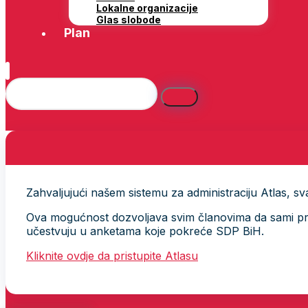
Lokalne organizacije
Glas slobode
Plan
Zahvaljujući našem sistemu za administraciju Atlas, svak
Ova mogućnost dozvoljava svim članovima da sami provj
učestvuju u anketama koje pokreće SDP BiH.
Kliknite ovdje da pristupite Atlasu