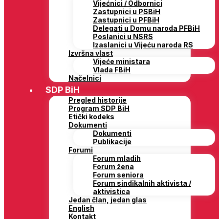
Vijećnici / Odbornici
Zastupnici u PSBiH
Zastupnici u PFBiH
Delegati u Domu naroda PFBiH
Poslanici u NSRS
Izaslanici u Vijeću naroda RS
Izvršna vlast
Vijeće ministara
Vlada FBiH
Načelnici
SDP BiH
Pregled historije
Program SDP BiH
Etički kodeks
Dokumenti
Dokumenti
Publikacije
Forumi
Forum mladih
Forum žena
Forum seniora
Forum sindikalnih aktivista /
aktivistica
Jedan član, jedan glas
English
Kontakt