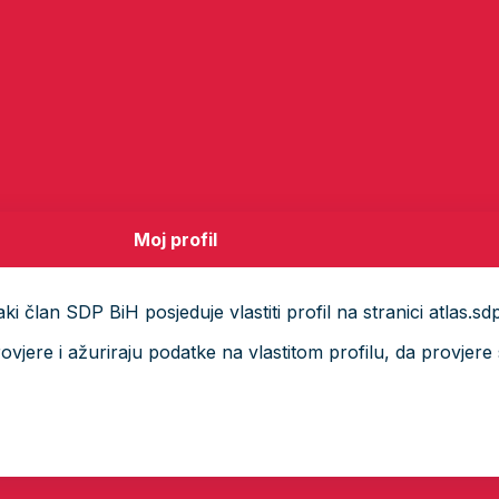
Moj profil
i član SDP BiH posjeduje vlastiti profil na stranici atlas.sd
ere i ažuriraju podatke na vlastitom profilu, da provjere s