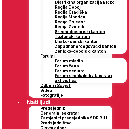
Distriktna organizacija Brčko
Regija Doboj
Regija Gradiška
Regija Modriča
Regija Prijedor
Regija Zvornik
Srednjobosanski kanton
Tuzlanski kanton
Unsko-sanski kanton
Zapadnohercegovački kanton
Zeničko-dobojski kanton
Forumi
Forum mladih
Forum žena
Forum seniora
Forum sindikalnih aktivista i
aktivistica
Odbori i Savjeti
Video
Fotografije
Naši ljudi
Predsjednik
Generalni sekretar
Zamjenici predsjednika SDP BiH
Predsjedništvo
Glavni odbor