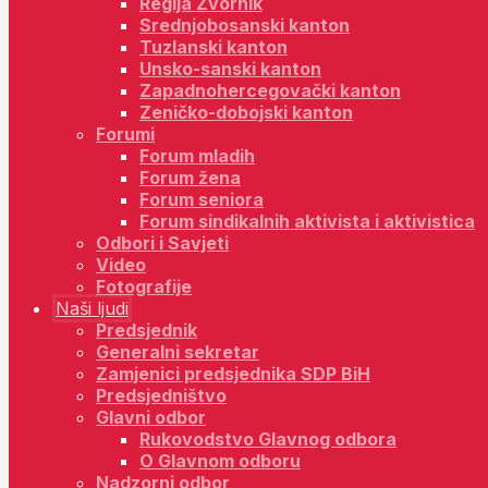
Regija Zvornik
Srednjobosanski kanton
Tuzlanski kanton
Unsko-sanski kanton
Zapadnohercegovački kanton
Zeničko-dobojski kanton
Forumi
Forum mladih
Forum žena
Forum seniora
Forum sindikalnih aktivista i aktivistica
Odbori i Savjeti
Video
Fotografije
Naši ljudi
Predsjednik
Generalni sekretar
Zamjenici predsjednika SDP BiH
Predsjedništvo
Glavni odbor
Rukovodstvo Glavnog odbora
O Glavnom odboru
Nadzorni odbor