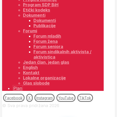
Program SDP BiH
Etički kodeks
Dokumenti
Dokumenti
Publikacije
Forumi
Forum mladih
Forum žena
Forum seniora
Forum sindikalnih aktivista /
aktivistica
Jedan član, jedan glas
English
Kontakt
Lokalne organizacije
Glas slobode
Plan
Facebook
X
Instagram
YouTube
TikTok
© Sva prava pridržana 2026