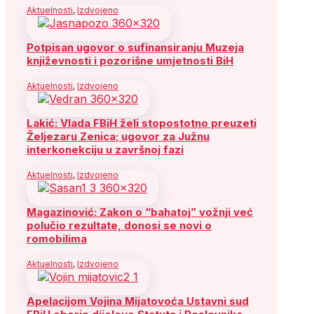
Aktuelnosti
,
Izdvojeno
Potpisan ugovor o sufinansiranju Muzeja
književnosti i pozorišne umjetnosti BiH
Aktuelnosti
,
Izdvojeno
Lakić: Vlada FBiH želi stopostotno preuzeti
Željezaru Zenica; ugovor za Južnu
interkonekciju u završnoj fazi
Aktuelnosti
,
Izdvojeno
Magazinović: Zakon o “bahatoj” vožnji već
polučio rezultate, donosi se novi o
romobilima
Aktuelnosti
,
Izdvojeno
Apelacijom Vojina Mijatovoća Ustavni sud