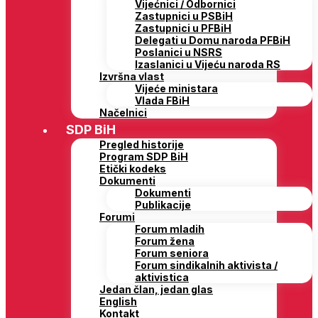
Vijećnici / Odbornici
Zastupnici u PSBiH
Zastupnici u PFBiH
Delegati u Domu naroda PFBiH
Poslanici u NSRS
Izaslanici u Vijeću naroda RS
Izvršna vlast
Vijeće ministara
Vlada FBiH
Načelnici
SDP BiH
Pregled historije
Program SDP BiH
Etički kodeks
Dokumenti
Dokumenti
Publikacije
Forumi
Forum mladih
Forum žena
Forum seniora
Forum sindikalnih aktivista /
aktivistica
Jedan član, jedan glas
English
Kontakt