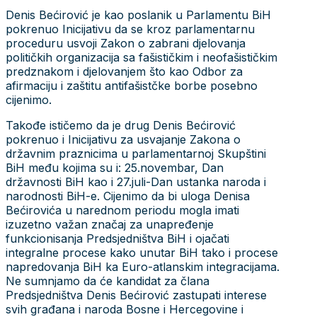
Denis Bećirović je kao poslanik u Parlamentu BiH
pokrenuo Inicijativu da se kroz parlamentarnu
proceduru usvoji Zakon o zabrani djelovanja
političkih organizacija sa fašističkim i neofašističkim
predznakom i djelovanjem što kao Odbor za
afirmaciju i zaštitu antifašistčke borbe posebno
cijenimo.
Takođe ističemo da je drug Denis Bećirović
pokrenuo i Inicijativu za usvajanje Zakona o
državnim praznicima u parlamentarnoj Skupštini
BiH među kojima su i: 25.novembar, Dan
državnosti BiH kao i 27.juli-Dan ustanka naroda i
narodnosti BiH-e. Cijenimo da bi uloga Denisa
Bećirovića u narednom periodu mogla imati
izuzetno važan značaj za unapređenje
funkcionisanja Predsjedništva BiH i ojačati
integralne procese kako unutar BiH tako i procese
napredovanja BiH ka Euro-atlanskim integracijama.
Ne sumnjamo da će kandidat za člana
Predsjedništva Denis Bećirović zastupati interese
svih građana i naroda Bosne i Hercegovine i