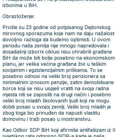
izborima u BiH.
Obrazloženje:
Prošle su 23 godine od potpisanog Dejtonskog
mirovnog sporazuma koje nam ne daju nažalost
dovoljno razloga da budemo optimisti. U ovom
periodu naša zemlja nije mnogo napredovala i
dosadašnji izborni ciklusi nisu ohrabrili građane
BiH da može biti bolje posebno na ekonomskom
planu, jer velika većina građana živi u teškim
socijalnim i egzistencijalnim prilikama. To se
posebno odnosi na veliki broj penzionera sa
minimalnim iznosom penzije, zatim demobilisane
borce koji se nisu uspjeli vratiti na svoja radna
mjesta niti se zaposliti na drugi način i posebno
veliki broj mladih školovanih ljudi koji ne mogu
dobiti posao u svojoj zemlji. Veliki broj mladih je
zbog toga bio prinuđen da napusti vlastitu
domovinu i traži posao u inostranstvu.
Kao Odbor SDP BiH koji afirmiše antifašizam iz II
svjetskog rata odnosno NOR-a kada je naša