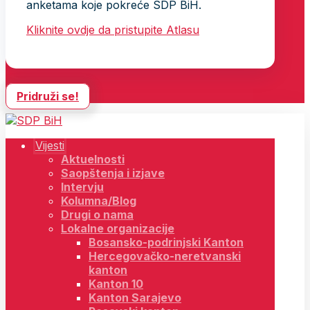
anketama koje pokreće SDP BiH.
Kliknite ovdje da pristupite Atlasu
Pridruži se!
Vijesti
Aktuelnosti
Saopštenja i izjave
Intervju
Kolumna/Blog
Drugi o nama
Lokalne organizacije
Bosansko-podrinjski Kanton
Hercegovačko-neretvanski
kanton
Kanton 10
Kanton Sarajevo