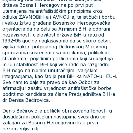
država Bosna i Hercegovina po prvi put
utemeljena na antifašističkim principima kroz
odluke ZAVNOBiH-a i AVNOJ-a, te ističući i borbu
i veliku žrtvu građana Bosansko-Hercegovačke
orjentacije da na čelu sa Armijom BiH-e odbrani
nezavisnost i cjelovitost države BiH u ratu od
1992-95 godine naglašavamo da se skoro četvrt
vijeka nakon potpisanog Dejtonskog Mirovnog
sporazuma susrećemo sa politikama, političkim
strankama i pojedinim političarima koji su prijetnja
miru i stabilnosti BiH koji više rade na razgradnji
BiH nego na njenim unutrašnjim i vanjskim
integracijama, kao što je put BiH ka NATO-u i EU-i.
Sve nam to daje za pravo da kao Odbor za
afirmaciju i zaštitu vrijednosti antifašističke borbe
podržimo kandidata za člana Predsjedništva BiH-e
dr Denisa Bećirovića.
Denis Bećirović je politički obrazovana ličnost i u
dosadašnjim političkim nastupima svesrdno se
zalagao za Bosnu i Hercegovinu kao prvi i
nezamjenljivi cilj.