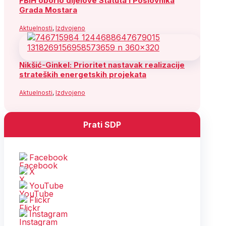
FBiH oborio dijelove Statuta i Poslovnika
Grada Mostara
Aktuelnosti
,
Izdvojeno
Nikšić-Ginkel: Prioritet nastavak realizacije
strateških energetskih projekata
Aktuelnosti
,
Izdvojeno
Prati SDP
Facebook
X
YouTube
Flickr
Instagram