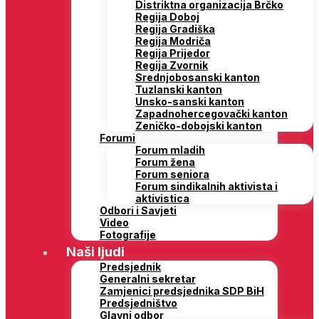
Distriktna organizacija Brčko
Regija Doboj
Regija Gradiška
Regija Modriča
Regija Prijedor
Regija Zvornik
Srednjobosanski kanton
Tuzlanski kanton
Unsko-sanski kanton
Zapadnohercegovački kanton
Zeničko-dobojski kanton
Forumi
Forum mladih
Forum žena
Forum seniora
Forum sindikalnih aktivista i
aktivistica
Odbori i Savjeti
Video
Fotografije
Naši ljudi
Predsjednik
Generalni sekretar
Zamjenici predsjednika SDP BiH
Predsjedništvo
Glavni odbor