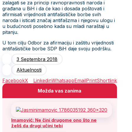
zalagati se za princip ravnopravnosti naroda i
građana u BiH i da će kao i dosada poštovati i
afirmisati vrijednosti antifašističke borbe svih
naroda i isticati značaj antifašzma i njegovu ulogu i
u budućnosti posebno kada su mladi naraštaji u
pitanju.
U tom cilju Odbor za afirmaciju i zaštitu vrijednosti
antifašističke borbe SDP BiH daje svoju podršku.
3 Septembra 2018
Aktuelnosti
Facebook
X
Linkedin
Whatsapp
Email
Print
Shortlink
Možda vas zanima
Imamović: Ne čini drugome ono što ne
želiš da drugi učini tebi