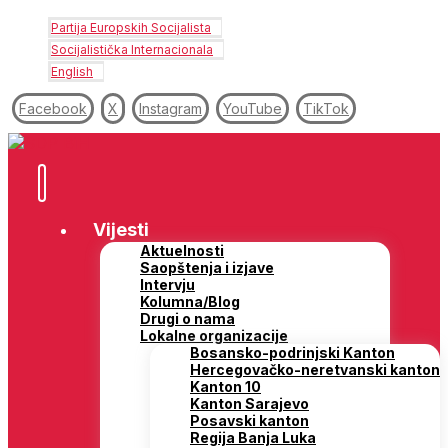
Partija Europskih Socijalista
Socijalistička Internacionala
English
Facebook
X
Instagram
YouTube
TikTok
Vijesti
Aktuelnosti
Saopštenja i izjave
Intervju
Kolumna/Blog
Drugi o nama
Lokalne organizacije
Bosansko-podrinjski Kanton
Hercegovačko-neretvanski kanton
Kanton 10
Kanton Sarajevo
Posavski kanton
Regija Banja Luka