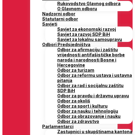
Rukovodstvo Glavnog odbora
O Glavnom odboru
Nadzorni odbor
Statutarni odbor
Savjeti
Savjet za ekonomski razvoj
Savjet za razvoj SDP BiH
Savjet za lokalnu samoupravu
Odbori Predsjedništva
Odbor za afirmaciju i zaštitu
vrijednosti antifašističke borbe
naroda i narodnosti Bosne i
Hercegovine
Odbor za turizam
Odbor za reformu ustava i ustavna
pitanja
Odbor za rad i socijalnu zaštitu
SDP BiH
Odbor za pravdu i državnu upravu
Odbor za okoliš
Odbor za sport i kulturu
Odbor za nauku i tehnologiju
Odbor za obrazovanje i nauku
Odbor za zdravstvo
Parlamentarci
Zastupnici u skupštinama kantona