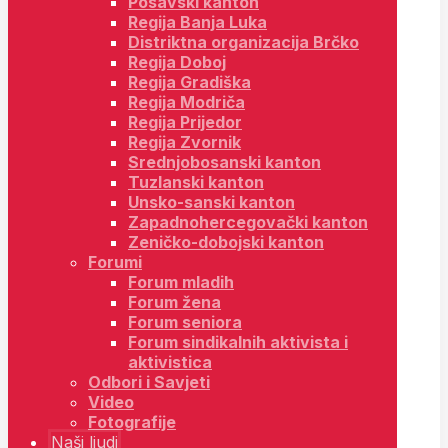
Posavski kanton
Regija Banja Luka
Distriktna organizacija Brčko
Regija Doboj
Regija Gradiška
Regija Modriča
Regija Prijedor
Regija Zvornik
Srednjobosanski kanton
Tuzlanski kanton
Unsko-sanski kanton
Zapadnohercegovački kanton
Zeničko-dobojski kanton
Forumi
Forum mladih
Forum žena
Forum seniora
Forum sindikalnih aktivista i
aktivistica
Odbori i Savjeti
Video
Fotografije
Naši ljudi