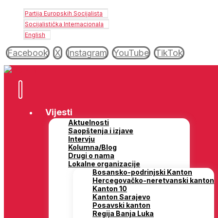
Partija Europskih Socijalista
Socijalistička Internacionala
English
Facebook
X
Instagram
YouTube
TikTok
Vijesti
Aktuelnosti
Saopštenja i izjave
Intervju
Kolumna/Blog
Drugi o nama
Lokalne organizacije
Bosansko-podrinjski Kanton
Hercegovačko-neretvanski kanton
Kanton 10
Kanton Sarajevo
Posavski kanton
Regija Banja Luka