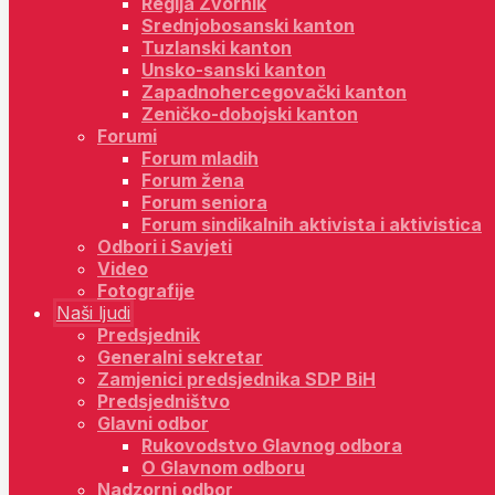
Regija Zvornik
Srednjobosanski kanton
Tuzlanski kanton
Unsko-sanski kanton
Zapadnohercegovački kanton
Zeničko-dobojski kanton
Forumi
Forum mladih
Forum žena
Forum seniora
Forum sindikalnih aktivista i aktivistica
Odbori i Savjeti
Video
Fotografije
Naši ljudi
Predsjednik
Generalni sekretar
Zamjenici predsjednika SDP BiH
Predsjedništvo
Glavni odbor
Rukovodstvo Glavnog odbora
O Glavnom odboru
Nadzorni odbor