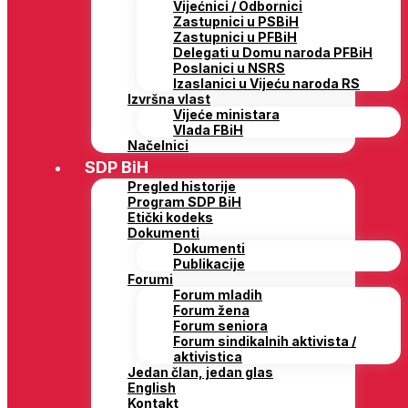
Vijećnici / Odbornici
Zastupnici u PSBiH
Zastupnici u PFBiH
Delegati u Domu naroda PFBiH
Poslanici u NSRS
Izaslanici u Vijeću naroda RS
Izvršna vlast
Vijeće ministara
Vlada FBiH
Načelnici
SDP BiH
Pregled historije
Program SDP BiH
Etički kodeks
Dokumenti
Dokumenti
Publikacije
Forumi
Forum mladih
Forum žena
Forum seniora
Forum sindikalnih aktivista /
aktivistica
Jedan član, jedan glas
English
Kontakt