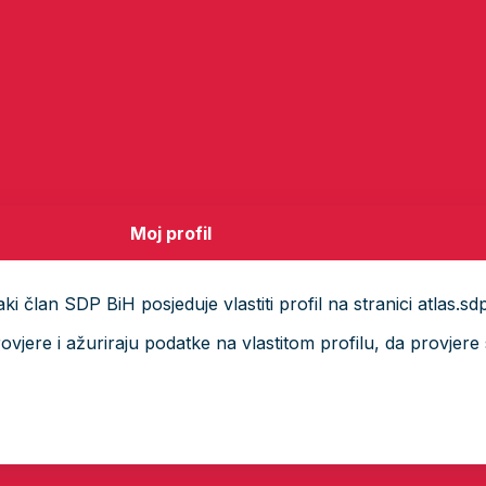
Moj profil
i član SDP BiH posjeduje vlastiti profil na stranici atlas.sd
ere i ažuriraju podatke na vlastitom profilu, da provjere s