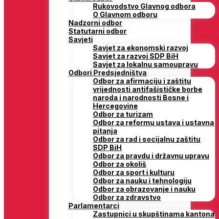
Rukovodstvo Glavnog odbora
O Glavnom odboru
Nadzorni odbor
Statutarni odbor
Savjeti
Savjet za ekonomski razvoj
Savjet za razvoj SDP BiH
Savjet za lokalnu samoupravu
Odbori Predsjedništva
Odbor za afirmaciju i zaštitu
vrijednosti antifašističke borbe
naroda i narodnosti Bosne i
Hercegovine
Odbor za turizam
Odbor za reformu ustava i ustavna
pitanja
Odbor za rad i socijalnu zaštitu
SDP BiH
Odbor za pravdu i državnu upravu
Odbor za okoliš
Odbor za sport i kulturu
Odbor za nauku i tehnologiju
Odbor za obrazovanje i nauku
Odbor za zdravstvo
Parlamentarci
Zastupnici u skupštinama kantona