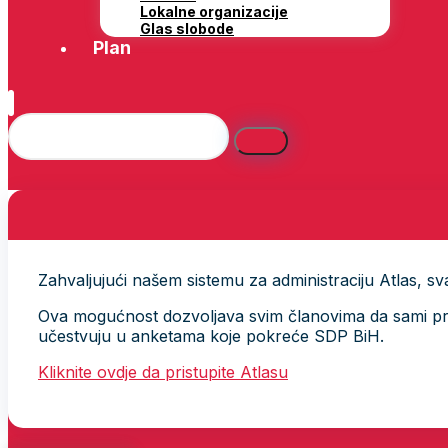
Lokalne organizacije
Glas slobode
Plan
Zahvaljujući našem sistemu za administraciju Atlas, svak
Ova mogućnost dozvoljava svim članovima da sami provj
učestvuju u anketama koje pokreće SDP BiH.
Kliknite ovdje da pristupite Atlasu