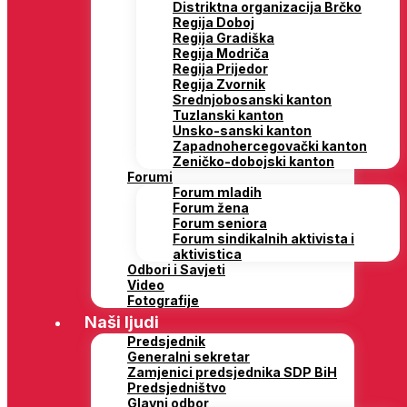
Distriktna organizacija Brčko
Regija Doboj
Regija Gradiška
Regija Modriča
Regija Prijedor
Regija Zvornik
Srednjobosanski kanton
Tuzlanski kanton
Unsko-sanski kanton
Zapadnohercegovački kanton
Zeničko-dobojski kanton
Forumi
Forum mladih
Forum žena
Forum seniora
Forum sindikalnih aktivista i
aktivistica
Odbori i Savjeti
Video
Fotografije
Naši ljudi
Predsjednik
Generalni sekretar
Zamjenici predsjednika SDP BiH
Predsjedništvo
Glavni odbor