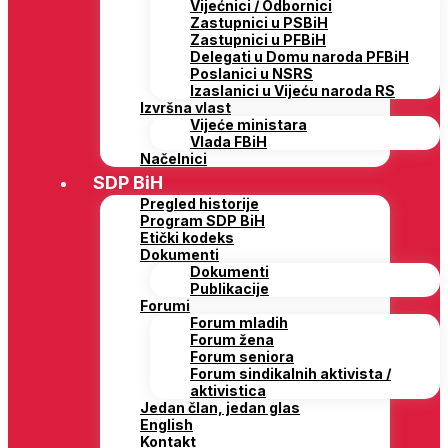
Vijećnici / Odbornici
Zastupnici u PSBiH
Zastupnici u PFBiH
Delegati u Domu naroda PFBiH
Poslanici u NSRS
Izaslanici u Vijeću naroda RS
Izvršna vlast
Vijeće ministara
Vlada FBiH
Načelnici
SDP BiH
Pregled historije
Program SDP BiH
Etički kodeks
Dokumenti
Dokumenti
Publikacije
Forumi
Forum mladih
Forum žena
Forum seniora
Forum sindikalnih aktivista /
aktivistica
Jedan član, jedan glas
English
Kontakt