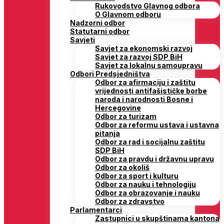
Rukovodstvo Glavnog odbora
O Glavnom odboru
Nadzorni odbor
Statutarni odbor
Savjeti
Savjet za ekonomski razvoj
Savjet za razvoj SDP BiH
Savjet za lokalnu samoupravu
Odbori Predsjedništva
Odbor za afirmaciju i zaštitu
vrijednosti antifašističke borbe
naroda i narodnosti Bosne i
Hercegovine
Odbor za turizam
Odbor za reformu ustava i ustavna
pitanja
Odbor za rad i socijalnu zaštitu
SDP BiH
Odbor za pravdu i državnu upravu
Odbor za okoliš
Odbor za sport i kulturu
Odbor za nauku i tehnologiju
Odbor za obrazovanje i nauku
Odbor za zdravstvo
Parlamentarci
Zastupnici u skupštinama kantona