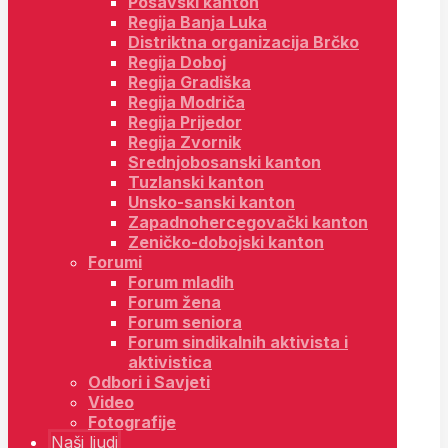
Posavski kanton
Regija Banja Luka
Distriktna organizacija Brčko
Regija Doboj
Regija Gradiška
Regija Modriča
Regija Prijedor
Regija Zvornik
Srednjobosanski kanton
Tuzlanski kanton
Unsko-sanski kanton
Zapadnohercegovački kanton
Zeničko-dobojski kanton
Forumi
Forum mladih
Forum žena
Forum seniora
Forum sindikalnih aktivista i
aktivistica
Odbori i Savjeti
Video
Fotografije
Naši ljudi