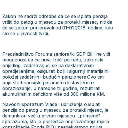
Zakon ne sadrži odredbe da će se isplata penzija
vršiti do petog u mjesecu za protekli mjesec, niti da
će se zakon prinjenjivati od 01-01.2018. godine, kao
što se u javnosti tvrdi.
Predsjedništvo Foruma seniora/ki SDP BiH ne vidi
mogućnost da će novi, treći po redu, zakonski
prijedlog, zadržavajući se na deklarativnim
opredjeljenjima, osigurati bolji i sigurniji materijalni
položaj sadašnjih i budućih penzionera.Ovo tim
prije što finansijski parametri dostavljeni uz
obrazloženje, u naredne tri godine, rezultirati
akumuliranim deficitom više od 300 miliona KM.
Navodni sporazum Vlade i udruženja o isplati
penzija do petog u mjesecu za protekli mjesec, je
demantiran već u prvom mjesecu „primjene“
sporazuma, što je posljedica neprovođenja mjera
konsolidacije Fonda PIO i neadekvatnog priliva