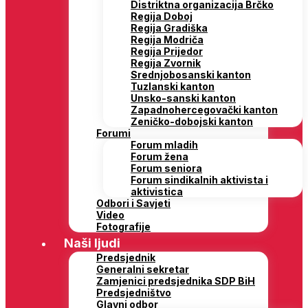
Distriktna organizacija Brčko
Regija Doboj
Regija Gradiška
Regija Modriča
Regija Prijedor
Regija Zvornik
Srednjobosanski kanton
Tuzlanski kanton
Unsko-sanski kanton
Zapadnohercegovački kanton
Zeničko-dobojski kanton
Forumi
Forum mladih
Forum žena
Forum seniora
Forum sindikalnih aktivista i
aktivistica
Odbori i Savjeti
Video
Fotografije
Naši ljudi
Predsjednik
Generalni sekretar
Zamjenici predsjednika SDP BiH
Predsjedništvo
Glavni odbor