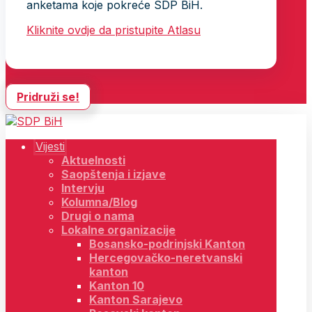
anketama koje pokreće SDP BiH.
Kliknite ovdje da pristupite Atlasu
Pridruži se!
Vijesti
Aktuelnosti
Saopštenja i izjave
Intervju
Kolumna/Blog
Drugi o nama
Lokalne organizacije
Bosansko-podrinjski Kanton
Hercegovačko-neretvanski
kanton
Kanton 10
Kanton Sarajevo