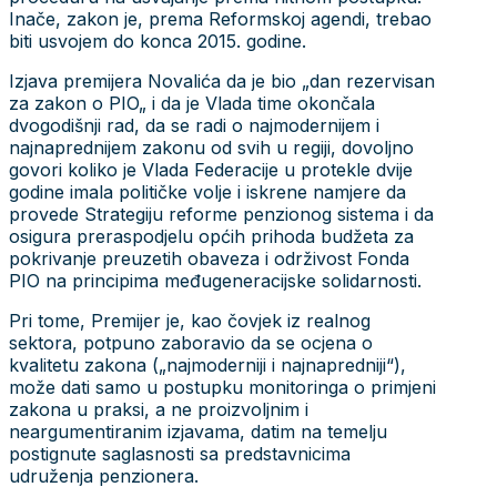
Inače, zakon je, prema Reformskoj agendi, trebao
biti usvojem do konca 2015. godine.
Izjava premijera Novalića da je bio „dan rezervisan
za zakon o PIO„ i da je Vlada time okončala
dvogodišnji rad, da se radi o najmodernijem i
najnaprednijem zakonu od svih u regiji, dovoljno
govori koliko je Vlada Federacije u protekle dvije
godine imala političke volje i iskrene namjere da
provede Strategiju reforme penzionog sistema i da
osigura preraspodjelu općih prihoda budžeta za
pokrivanje preuzetih obaveza i održivost Fonda
PIO na principima međugeneracijske solidarnosti.
Pri tome, Premijer je, kao čovjek iz realnog
sektora, potpuno zaboravio da se ocjena o
kvalitetu zakona („najmoderniji i najnapredniji“),
može dati samo u postupku monitoringa o primjeni
zakona u praksi, a ne proizvoljnim i
neargumentiranim izjavama, datim na temelju
postignute saglasnosti sa predstavnicima
udruženja penzionera.