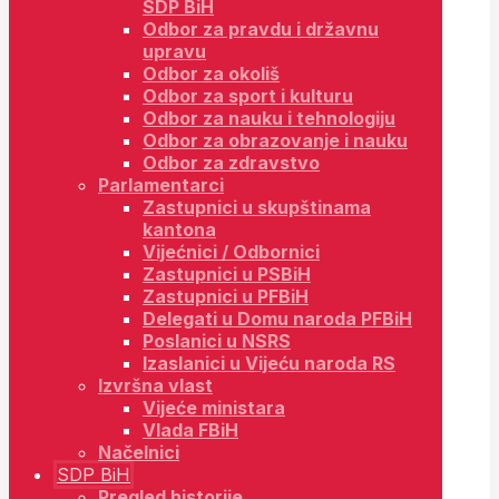
SDP BiH
Odbor za pravdu i državnu
upravu
Odbor za okoliš
Odbor za sport i kulturu
Odbor za nauku i tehnologiju
Odbor za obrazovanje i nauku
Odbor za zdravstvo
Parlamentarci
Zastupnici u skupštinama
kantona
Vijećnici / Odbornici
Zastupnici u PSBiH
Zastupnici u PFBiH
Delegati u Domu naroda PFBiH
Poslanici u NSRS
Izaslanici u Vijeću naroda RS
Izvršna vlast
Vijeće ministara
Vlada FBiH
Načelnici
SDP BiH
Pregled historije