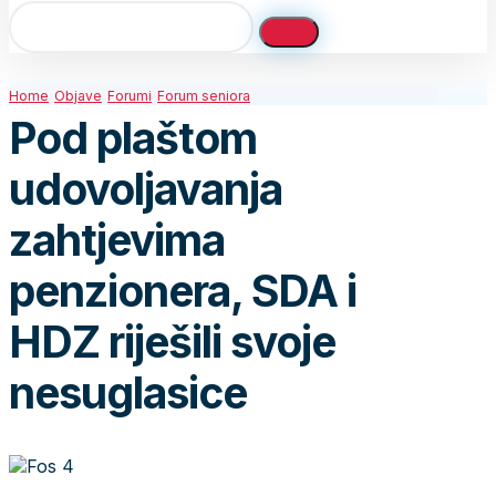
Home
Objave
Forumi
Forum seniora
Pod plaštom
udovoljavanja
zahtjevima
penzionera, SDA i
HDZ riješili svoje
nesuglasice