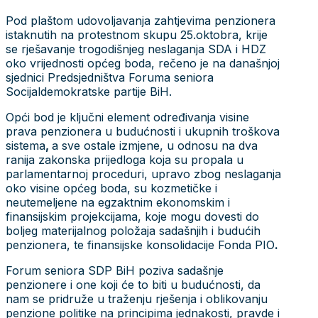
Pod plaštom udovoljavanja zahtjevima penzionera
istaknutih na protestnom skupu 25.oktobra, krije
se rješavanje trogodišnjeg neslaganja SDA i HDZ
oko vrijednosti općeg boda, rečeno je na današnjoj
sjednici Predsjedništva Foruma seniora
Socijaldemokratske partije BiH.
Opći bod je ključni element određivanja visine
prava penzionera u budućnosti i ukupnih troškova
sistema
,
a sve ostale izmjene, u odnosu na dva
ranija zakonska prijedloga koja su propala u
parlamentarnoj proceduri, upravo zbog neslaganja
oko visine općeg boda, su kozmetičke i
neutemeljene na egzaktnim ekonomskim i
finansijskim projekcijama, koje mogu dovesti do
boljeg materijalnog položaja sadašnjih i budućih
penzionera, te finansijske konsolidacije Fonda PIO
.
Forum seniora SDP BiH poziva sadašnje
penzionere i one koji će to biti u budućnosti, da
nam se pridruže u traženju rješenja i oblikovanju
penzione politike na principima jednakosti, pravde i