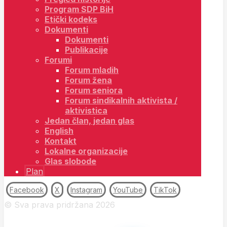
Program SDP BiH
Etički kodeks
Dokumenti
Dokumenti
Publikacije
Forumi
Forum mladih
Forum žena
Forum seniora
Forum sindikalnih aktivista /
aktivistica
Jedan član, jedan glas
English
Kontakt
Lokalne organizacije
Glas slobode
Plan
Facebook
X
Instagram
YouTube
TikTok
© Sva prava pridržana 2026