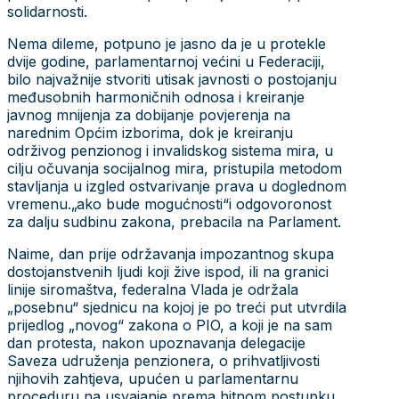
solidarnosti.
Nema dileme, potpuno je jasno da je u protekle
dvije godine, parlamentarnoj većini u Federaciji,
bilo najvažnije stvoriti utisak javnosti o postojanju
međusobnih harmoničnih odnosa i kreiranje
javnog mnijenja za dobijanje povjerenja na
narednim Općim izborima, dok je kreiranju
održivog penzionog i invalidskog sistema mira, u
cilju očuvanja socijalnog mira, pristupila metodom
stavljanja u izgled ostvarivanje prava u doglednom
vremenu.„ako bude mogućnosti“i odgovoronost
za dalju sudbinu zakona, prebacila na Parlament.
Naime, dan prije održavanja impozantnog skupa
dostojanstvenih ljudi koji žive ispod, ili na granici
linije siromaštva, federalna Vlada je održala
„posebnu“ sjednicu na kojoj je po treći put utvrdila
prijedlog „novog“ zakona o PIO, a koji je na sam
dan protesta, nakon upoznavanja delegacije
Saveza udruženja penzionera, o prihvatljivosti
njihovih zahtjeva, upućen u parlamentarnu
proceduru na usvajanje prema hitnom postupku.