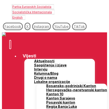
Partija Europskih Socijalista
Socijalistička Internacionala
English
Facebook
X
Instagram
YouTube
TikTok
Vijesti
Aktuelnosti
Saopštenja i izjave
Intervju
Kolumna/Blog
Drugi o nama
Lokalne organizacije
Bosansko-podrinjski Kanton
Hercegovačko-neretvanski kanton
Kanton 10
Kanton Sarajevo
Posavski kanton
Regija Banja Luka