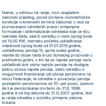
Naime, u odnosu na ranije, novi usaglašeni
zakonski prijedlog, pored izvršene nomotehničke
korekcije vremenskih termina (datuma) u vezi sa
priznavanjem određenih prava i izmijenjene
formulacije i sistematizacije odredaba koje se tiču
naknade štete, sadrži odredbu o visini općeg boda
od 14,00 KM, naznaku početka usklađivanja
vrijednosti općeg boda od 01.01.2019.godine,
usklađivanju penzija 15. aprila svake godine,
najviše do stope rasta bruto domaćeg proizvoda u
prethodnoj godini, s tim da se najviše penzije neće
usklađivati dok visina najniže penzije ne dostigne
petinu iznosa najviše penzije, zatim odredbu o
mogućnosti finansiranja udruženja penzionera na
nivou Federacije, te odredbe o povećanju penzija
postoječim penzionerima od 10 i pet posto, zavisno
da li je penzionisanje izvršeno do 31.8. 1998.
godine ili od tog datuma do 31.12.2007. godine, dok
je ranija odredba o početku primjene zakona
brisana.