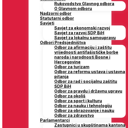
Rukovodstvo Glavnog odbora
O Glavnom odboru
Nadzorni odbor
Statutarni odbor
Savjeti
Savjet za ekonomski razvoj
Savjet za razvoj SDP BiH
Savjet za lokalnu samoupravu
Odbori Predsjedništva
Odbor za afirmaciju i zaštitu
vrijednosti antifašističke borbe
naroda i narodnosti Bosne i
Hercegovine
Odbor za turizam
Odbor za reformu ustava i ustavna
pitanja
Odbor za rad i socijalnu zaštitu
SDP BiH
Odbor za pravdu i državnu upravu
Odbor za okoliš
Odbor za sport i kulturu
Odbor za nauku i tehnologiju
Odbor za obrazovanje i nauku
Odbor za zdravstvo
Parlamentarci
Zastupnici u skupštinama kantona