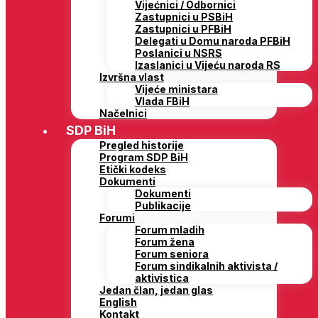
Vijećnici / Odbornici
Zastupnici u PSBiH
Zastupnici u PFBiH
Delegati u Domu naroda PFBiH
Poslanici u NSRS
Izaslanici u Vijeću naroda RS
Izvršna vlast
Vijeće ministara
Vlada FBiH
Načelnici
SDP BiH
Pregled historije
Program SDP BiH
Etički kodeks
Dokumenti
Dokumenti
Publikacije
Forumi
Forum mladih
Forum žena
Forum seniora
Forum sindikalnih aktivista /
aktivistica
Jedan član, jedan glas
English
Kontakt