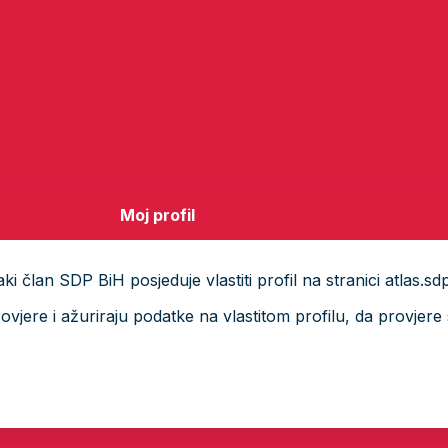
Moj profil
i član SDP BiH posjeduje vlastiti profil na stranici atlas.sd
ere i ažuriraju podatke na vlastitom profilu, da provjere s