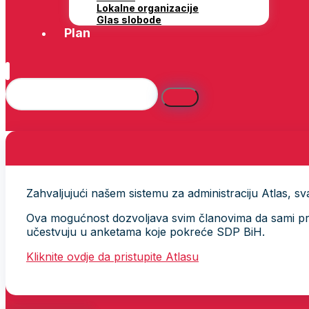
Lokalne organizacije
Glas slobode
Plan
Zahvaljujući našem sistemu za administraciju Atlas, svak
Ova mogućnost dozvoljava svim članovima da sami provj
učestvuju u anketama koje pokreće SDP BiH.
Kliknite ovdje da pristupite Atlasu