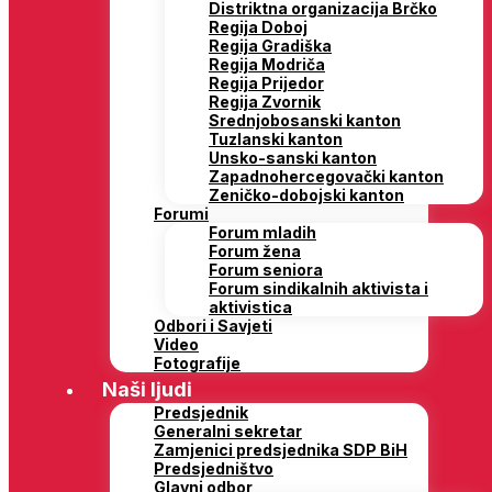
Distriktna organizacija Brčko
Regija Doboj
Regija Gradiška
Regija Modriča
Regija Prijedor
Regija Zvornik
Srednjobosanski kanton
Tuzlanski kanton
Unsko-sanski kanton
Zapadnohercegovački kanton
Zeničko-dobojski kanton
Forumi
Forum mladih
Forum žena
Forum seniora
Forum sindikalnih aktivista i
aktivistica
Odbori i Savjeti
Video
Fotografije
Naši ljudi
Predsjednik
Generalni sekretar
Zamjenici predsjednika SDP BiH
Predsjedništvo
Glavni odbor