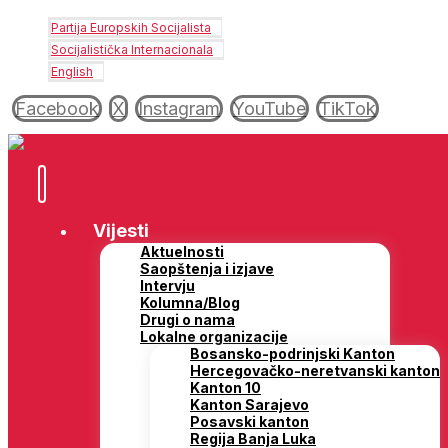
Partija Europskih Socijalista
Socijalistička Internacionala
English
Facebook
X
Instagram
YouTube
TikTok
Vijesti
Aktuelnosti
Saopštenja i izjave
Intervju
Kolumna/Blog
Drugi o nama
Lokalne organizacije
Bosansko-podrinjski Kanton
Hercegovačko-neretvanski kanton
Kanton 10
Kanton Sarajevo
Posavski kanton
Regija Banja Luka