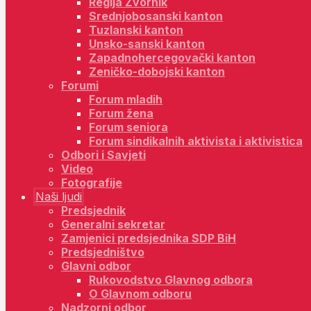
Regija Zvornik
Srednjobosanski kanton
Tuzlanski kanton
Unsko-sanski kanton
Zapadnohercegovački kanton
Zeničko-dobojski kanton
Forumi
Forum mladih
Forum žena
Forum seniora
Forum sindikalnih aktivista i aktivistica
Odbori i Savjeti
Video
Fotografije
Naši ljudi
Predsjednik
Generalni sekretar
Zamjenici predsjednika SDP BiH
Predsjedništvo
Glavni odbor
Rukovodstvo Glavnog odbora
O Glavnom odboru
Nadzorni odbor