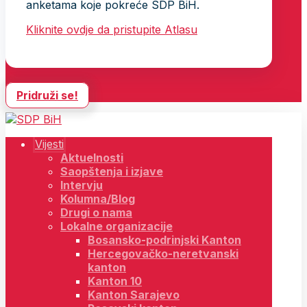
anketama koje pokreće SDP BiH.
Kliknite ovdje da pristupite Atlasu
Pridruži se!
Vijesti
Aktuelnosti
Saopštenja i izjave
Intervju
Kolumna/Blog
Drugi o nama
Lokalne organizacije
Bosansko-podrinjski Kanton
Hercegovačko-neretvanski
kanton
Kanton 10
Kanton Sarajevo