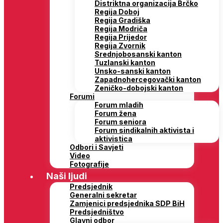
Distriktna organizacija Brčko
Regija Doboj
Regija Gradiška
Regija Modriča
Regija Prijedor
Regija Zvornik
Srednjobosanski kanton
Tuzlanski kanton
Unsko-sanski kanton
Zapadnohercegovački kanton
Zeničko-dobojski kanton
Forumi
Forum mladih
Forum žena
Forum seniora
Forum sindikalnih aktivista i
aktivistica
Odbori i Savjeti
Video
Fotografije
Naši ljudi
Predsjednik
Generalni sekretar
Zamjenici predsjednika SDP BiH
Predsjedništvo
Glavni odbor