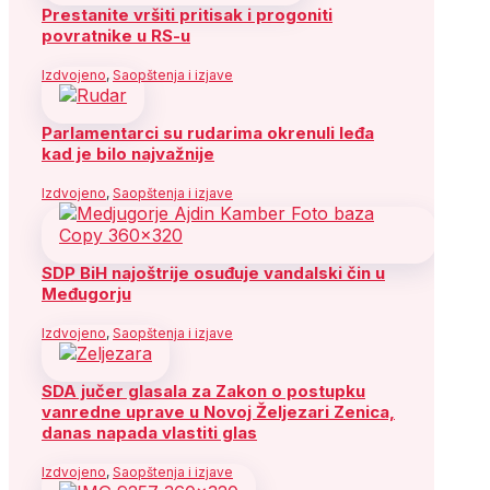
Prestanite vršiti pritisak i progoniti
povratnike u RS-u
Izdvojeno
,
Saopštenja i izjave
Parlamentarci su rudarima okrenuli leđa
kad je bilo najvažnije
Izdvojeno
,
Saopštenja i izjave
SDP BiH najoštrije osuđuje vandalski čin u
Međugorju
Izdvojeno
,
Saopštenja i izjave
SDA jučer glasala za Zakon o postupku
vanredne uprave u Novoj Željezari Zenica,
danas napada vlastiti glas
Izdvojeno
,
Saopštenja i izjave