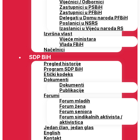
Vijećnici / Odbornici
Zastupnici u PSBiH
Zastupnici u PFBiH
Delegati u Domu naroda PFBiH
Poslanici u NSRS
Izaslanici u Vijeću naroda RS
Izvršna vlast
Vijeće ministara
Vlada FBiH
Načelnici
SDP BiH
Pregled historije
Program SDP BiH
Etički kodeks
Dokumenti
Dokumenti
Publikacije
Forumi
Forum mladih
Forum žena
Forum seniora
Forum sindikalnih aktivista /
aktivistica
Jedan član, jedan glas
English
Kontakt