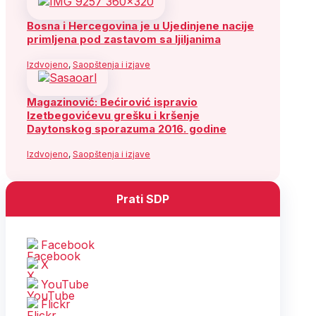
Bosna i Hercegovina je u Ujedinjene nacije
primljena pod zastavom sa ljiljanima
Izdvojeno
,
Saopštenja i izjave
Magazinović: Bećirović ispravio
Izetbegovićevu grešku i kršenje
Daytonskog sporazuma 2016. godine
Izdvojeno
,
Saopštenja i izjave
Prati SDP
Facebook
X
YouTube
Flickr