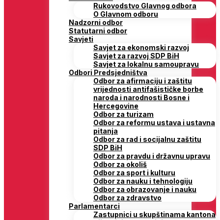
Rukovodstvo Glavnog odbora
O Glavnom odboru
Nadzorni odbor
Statutarni odbor
Savjeti
Savjet za ekonomski razvoj
Savjet za razvoj SDP BiH
Savjet za lokalnu samoupravu
Odbori Predsjedništva
Odbor za afirmaciju i zaštitu
vrijednosti antifašističke borbe
naroda i narodnosti Bosne i
Hercegovine
Odbor za turizam
Odbor za reformu ustava i ustavna
pitanja
Odbor za rad i socijalnu zaštitu
SDP BiH
Odbor za pravdu i državnu upravu
Odbor za okoliš
Odbor za sport i kulturu
Odbor za nauku i tehnologiju
Odbor za obrazovanje i nauku
Odbor za zdravstvo
Parlamentarci
Zastupnici u skupštinama kantona