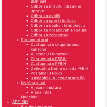
SDP BiH
Odbor za pravdu i državnu
upravu
Odbor za okoliš
Odbor za sport i kulturu
Odbor za nauku i tehnologiju
Odbor za obrazovanje i nauku
Odbor za zdravstvo
Parlamentarci
Zastupnici u skupštinama
kantona
Vijećnici / Odbornici
Zastupnici u PSBiH
Zastupnici u PFBiH
Delegati u Domu naroda PFBiH
Poslanici u NSRS
Izaslanici u Vijeću naroda RS
Izvršna vlast
Vijeće ministara
Vlada FBiH
Načelnici
SDP BiH
Pregled historije