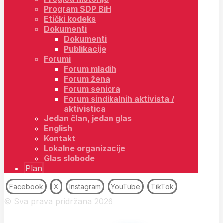
Program SDP BiH
Etički kodeks
Dokumenti
Dokumenti
Publikacije
Forumi
Forum mladih
Forum žena
Forum seniora
Forum sindikalnih aktivista /
aktivistica
Jedan član, jedan glas
English
Kontakt
Lokalne organizacije
Glas slobode
Plan
Facebook
X
Instagram
YouTube
TikTok
© Sva prava pridržana 2026