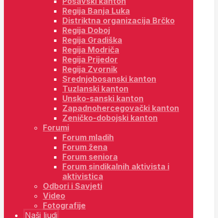
Posavski kanton
Regija Banja Luka
Distriktna organizacija Brčko
Regija Doboj
Regija Gradiška
Regija Modriča
Regija Prijedor
Regija Zvornik
Srednjobosanski kanton
Tuzlanski kanton
Unsko-sanski kanton
Zapadnohercegovački kanton
Zeničko-dobojski kanton
Forumi
Forum mladih
Forum žena
Forum seniora
Forum sindikalnih aktivista i
aktivistica
Odbori i Savjeti
Video
Fotografije
Naši ljudi