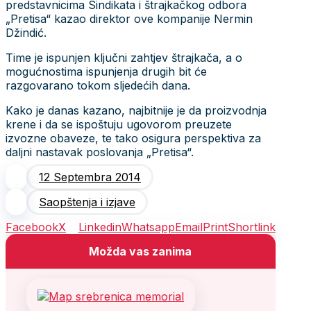
predstavnicima Sindikata i štrajkačkog odbora
„Pretisa“ kazao direktor ove kompanije Nermin
Džindić.
Time je ispunjen ključni zahtjev štrajkača, a o
mogućnostima ispunjenja drugih bit će
razgovarano tokom sljedećih dana.
Kako je danas kazano, najbitnije je da proizvodnja
krene i da se ispoštuju ugovorom preuzete
izvozne obaveze, te tako osigura perspektiva za
daljni nastavak poslovanja „Pretisa“.
12 Septembra 2014
Saopštenja i izjave
Facebook
X
Linkedin
Whatsapp
Email
Print
Shortlink
Možda vas zanima