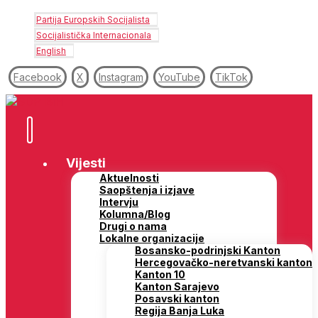
Partija Europskih Socijalista
Socijalistička Internacionala
English
Facebook
X
Instagram
YouTube
TikTok
Vijesti
Aktuelnosti
Saopštenja i izjave
Intervju
Kolumna/Blog
Drugi o nama
Lokalne organizacije
Bosansko-podrinjski Kanton
Hercegovačko-neretvanski kanton
Kanton 10
Kanton Sarajevo
Posavski kanton
Regija Banja Luka