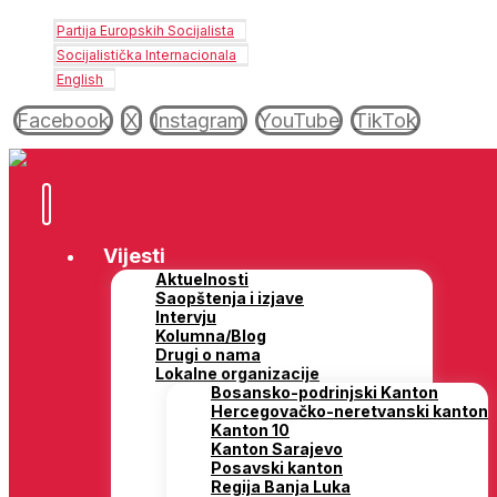
Partija Europskih Socijalista
Socijalistička Internacionala
English
Facebook
X
Instagram
YouTube
TikTok
Vijesti
Aktuelnosti
Saopštenja i izjave
Intervju
Kolumna/Blog
Drugi o nama
Lokalne organizacije
Bosansko-podrinjski Kanton
Hercegovačko-neretvanski kanton
Kanton 10
Kanton Sarajevo
Posavski kanton
Regija Banja Luka