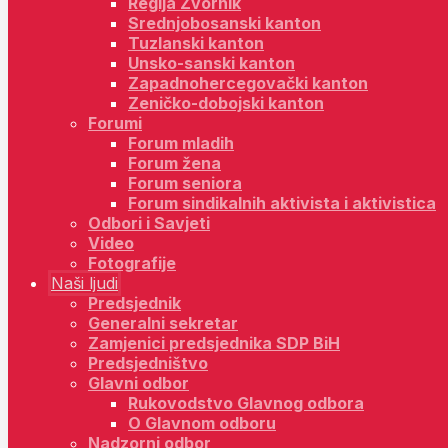
Regija Zvornik
Srednjobosanski kanton
Tuzlanski kanton
Unsko-sanski kanton
Zapadnohercegovački kanton
Zeničko-dobojski kanton
Forumi
Forum mladih
Forum žena
Forum seniora
Forum sindikalnih aktivista i aktivistica
Odbori i Savjeti
Video
Fotografije
Naši ljudi
Predsjednik
Generalni sekretar
Zamjenici predsjednika SDP BiH
Predsjedništvo
Glavni odbor
Rukovodstvo Glavnog odbora
O Glavnom odboru
Nadzorni odbor