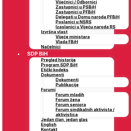
Vijećnici / Odbornici
Zastupnici u PSBiH
Zastupnici u PFBiH
Delegati u Domu naroda PFBiH
Poslanici u NSRS
Izaslanici u Vijeću naroda RS
Izvršna vlast
Vijeće ministara
Vlada FBiH
Načelnici
SDP BiH
Pregled historije
Program SDP BiH
Etički kodeks
Dokumenti
Dokumenti
Publikacije
Forumi
Forum mladih
Forum žena
Forum seniora
Forum sindikalnih aktivista /
aktivistica
Jedan član, jedan glas
English
Kontakt