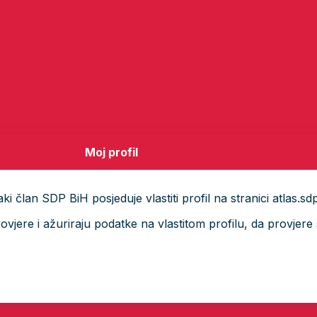
Moj profil
i član SDP BiH posjeduje vlastiti profil na stranici atlas.sd
ere i ažuriraju podatke na vlastitom profilu, da provjere s