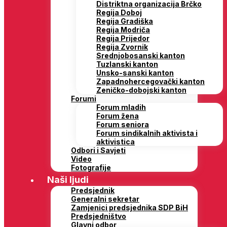
Distriktna organizacija Brčko
Regija Doboj
Regija Gradiška
Regija Modriča
Regija Prijedor
Regija Zvornik
Srednjobosanski kanton
Tuzlanski kanton
Unsko-sanski kanton
Zapadnohercegovački kanton
Zeničko-dobojski kanton
Forumi
Forum mladih
Forum žena
Forum seniora
Forum sindikalnih aktivista i
aktivistica
Odbori i Savjeti
Video
Fotografije
Naši ljudi
Predsjednik
Generalni sekretar
Zamjenici predsjednika SDP BiH
Predsjedništvo
Glavni odbor