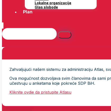
Lokalne organizacije
Glas slobode
Plan
Zahvaljujući našem sistemu za administraciju Atlas, svak
Ova mogućnost dozvoljava svim članovima da sami provj
učestvuju u anketama koje pokreće SDP BiH.
Kliknite ovdje da pristupite Atlasu