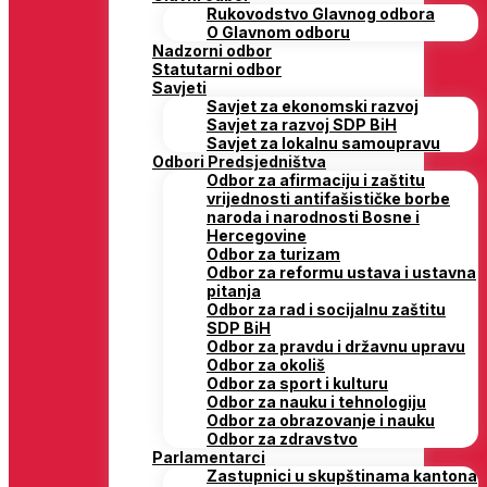
Rukovodstvo Glavnog odbora
O Glavnom odboru
Nadzorni odbor
Statutarni odbor
Savjeti
Savjet za ekonomski razvoj
Savjet za razvoj SDP BiH
Savjet za lokalnu samoupravu
Odbori Predsjedništva
Odbor za afirmaciju i zaštitu
vrijednosti antifašističke borbe
naroda i narodnosti Bosne i
Hercegovine
Odbor za turizam
Odbor za reformu ustava i ustavna
pitanja
Odbor za rad i socijalnu zaštitu
SDP BiH
Odbor za pravdu i državnu upravu
Odbor za okoliš
Odbor za sport i kulturu
Odbor za nauku i tehnologiju
Odbor za obrazovanje i nauku
Odbor za zdravstvo
Parlamentarci
Zastupnici u skupštinama kantona