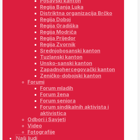
Posavski kanton
Regija Banja Luka
Distriktna organizacija Brčko
Regija Doboj
Regija Gradiška
Regija Modriča
Regija Prijedor
Regija Zvornik
Srednjobosanski kanton
Tuzlanski kanton
Unsko-sanski kanton
Zapadnohercegovački kanton
Zeničko-dobojski kanton
Forumi
Forum mladih
Forum žena
Forum seniora
Forum sindikalnih aktivista i
aktivistica
Odbori i Savjeti
Video
Fotografije
Naši ljudi