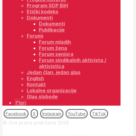
Program SDP BiH
Etički kodeks
Dokumenti
Dokumenti
Publikacije
Forumi
Forum mladih
Forum žena
Forum seniora
Forum sindikalnih aktivista /
aktivistica
Jedan član, jedan glas
English
Kontakt
Lokalne organizacije
Glas slobode
Plan
Facebook
X
Instagram
YouTube
TikTok
© Sva prava pridržana 2026