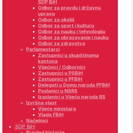
SDP BiH
Odbor za pravdu i državnu
upravu
Odbor za okoliš
Odbor za sport i kulturu
Odbor za nauku i tehnologiju
Odbor za obrazovanje i nauku
Odbor za zdravstvo
Parlamentarci
Zastupnici u skupštinama
kantona
Vijećnici / Odbornici
Zastupnici u PSBiH
Zastupnici u PFBiH
Delegati u Domu naroda PFBiH
Poslanici u NSRS
Izaslanici u Vijeću naroda RS
Izvršna vlast
Vijeće ministara
Vlada FBiH
Načelnici
SDP BiH
Pregled historije