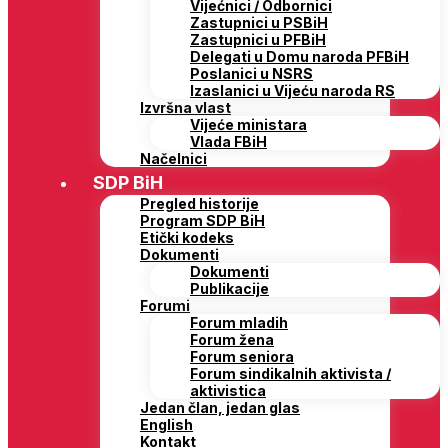
Vijećnici / Odbornici
Zastupnici u PSBiH
Zastupnici u PFBiH
Delegati u Domu naroda PFBiH
Poslanici u NSRS
Izaslanici u Vijeću naroda RS
Izvršna vlast
Vijeće ministara
Vlada FBiH
Načelnici
SDP BiH
Pregled historije
Program SDP BiH
Etički kodeks
Dokumenti
Dokumenti
Publikacije
Forumi
Forum mladih
Forum žena
Forum seniora
Forum sindikalnih aktivista /
aktivistica
Jedan član, jedan glas
English
Kontakt