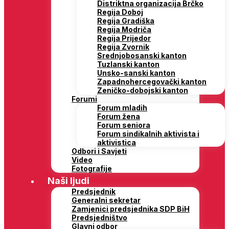
Distriktna organizacija Brčko
Regija Doboj
Regija Gradiška
Regija Modriča
Regija Prijedor
Regija Zvornik
Srednjobosanski kanton
Tuzlanski kanton
Unsko-sanski kanton
Zapadnohercegovački kanton
Zeničko-dobojski kanton
Forumi
Forum mladih
Forum žena
Forum seniora
Forum sindikalnih aktivista i
aktivistica
Odbori i Savjeti
Video
Fotografije
Naši ljudi
Predsjednik
Generalni sekretar
Zamjenici predsjednika SDP BiH
Predsjedništvo
Glavni odbor