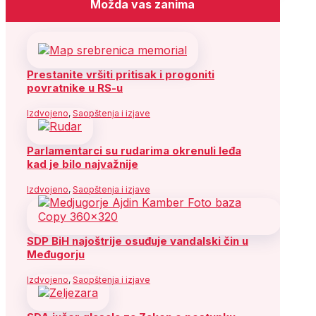
Možda vas zanima
Prestanite vršiti pritisak i progoniti
povratnike u RS-u
Izdvojeno
,
Saopštenja i izjave
Parlamentarci su rudarima okrenuli leđa
kad je bilo najvažnije
Izdvojeno
,
Saopštenja i izjave
SDP BiH najoštrije osuđuje vandalski čin u
Međugorju
Izdvojeno
,
Saopštenja i izjave