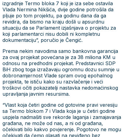
izgradnje Termo bloka 7 koji je iza sebe ostavila
Vlada Nermina Nikšića, dvije godine potrošila da
pljuje po tom projektu, pa godinu dana da ga
revidira, da bismo na kraju došli u apsurdnu
situaciju da se Parlament izjašnjava o projektu za
koji parlamentarci nisu dobili ni kompletnu
dokumentaciju”, poručio je Čengić.
Prema nekim navodima samo bankovna garancija
za ovaj projekat povećana je za 38 miliona KM u
odnosu na predhodni projekat. Predstavnici SDP
BiH zbog toga izražavaju ogromnu dozu sumnje u
dobronamjernost Vlade spram ovog epohalnog
projekta, te ističu kako su razvlačenje i veći
troškovi očiti pokazatelji nastavka nedomaćinskog
upravljanja javnim resursima.
“Vlast koja četiri godine od gotovine pravi veresiju
sa Termo blokom 7 i Vlada koja je u četiri godine
uspjela nadmašiti sve rekorde laganja i zamajavanja
građana, ne može od nas, a ni od građana,
očekivati bilo kakvo povjerenje. Pogotovo ne mogu
očekivati da ćemo glasati na neviđeno bez