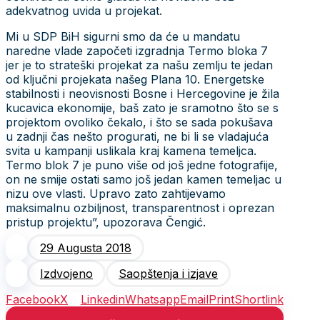
adekvatnog uvida u projekat.
Mi u SDP BiH sigurni smo da će u mandatu
naredne vlade započeti izgradnja Termo bloka 7
jer je to strateški projekat za našu zemlju te jedan
od ključni projekata našeg Plana 10. Energetske
stabilnosti i neovisnosti Bosne i Hercegovine je žila
kucavica ekonomije, baš zato je sramotno što se s
projektom ovoliko čekalo, i što se sada pokušava
u zadnji čas nešto progurati, ne bi li se vladajuća
svita u kampanji uslikala kraj kamena temeljca.
Termo blok 7 je puno više od još jedne fotografije,
on ne smije ostati samo još jedan kamen temeljac u
nizu ove vlasti. Upravo zato zahtijevamo
maksimalnu ozbiljnost, transparentnost i oprezan
pristup projektu”, upozorava Čengić.
29 Augusta 2018
Izdvojeno
Saopštenja i izjave
Facebook
X
Linkedin
Whatsapp
Email
Print
Shortlink