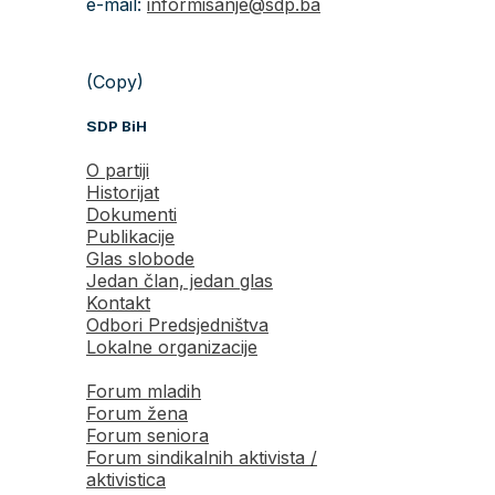
e-mail:
informisanje@sdp.ba
(Copy)
SDP BiH
O partiji
Historijat
Dokumenti
Publikacije
Glas slobode
Jedan član, jedan glas
Kontakt
Odbori Predsjedništva
Lokalne organizacije
Forum mladih
Forum žena
Forum seniora
Forum sindikalnih aktivista /
aktivistica