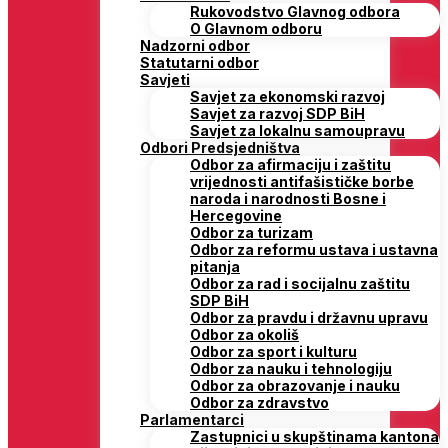
Rukovodstvo Glavnog odbora
O Glavnom odboru
Nadzorni odbor
Statutarni odbor
Savjeti
Savjet za ekonomski razvoj
Savjet za razvoj SDP BiH
Savjet za lokalnu samoupravu
Odbori Predsjedništva
Odbor za afirmaciju i zaštitu
vrijednosti antifašističke borbe
naroda i narodnosti Bosne i
Hercegovine
Odbor za turizam
Odbor za reformu ustava i ustavna
pitanja
Odbor za rad i socijalnu zaštitu
SDP BiH
Odbor za pravdu i državnu upravu
Odbor za okoliš
Odbor za sport i kulturu
Odbor za nauku i tehnologiju
Odbor za obrazovanje i nauku
Odbor za zdravstvo
Parlamentarci
Zastupnici u skupštinama kantona