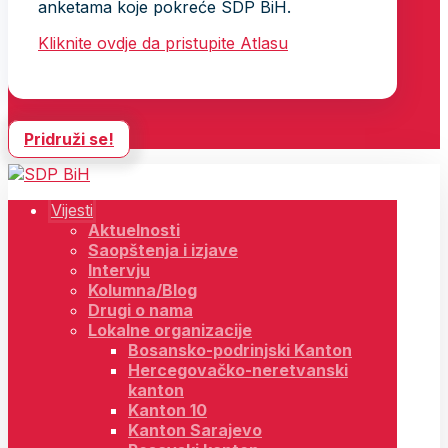
anketama koje pokreće SDP BiH.
Kliknite ovdje da pristupite Atlasu
Pridruži se!
Vijesti
Aktuelnosti
Saopštenja i izjave
Intervju
Kolumna/Blog
Drugi o nama
Lokalne organizacije
Bosansko-podrinjski Kanton
Hercegovačko-neretvanski
kanton
Kanton 10
Kanton Sarajevo