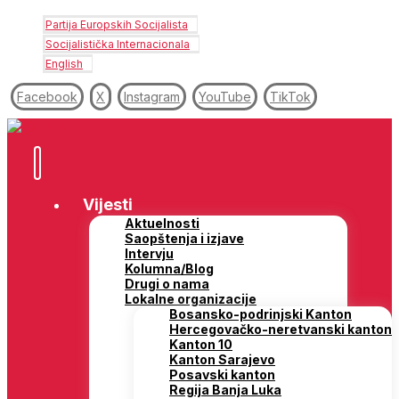
Partija Europskih Socijalista
Socijalistička Internacionala
English
Facebook
X
Instagram
YouTube
TikTok
Vijesti
Aktuelnosti
Saopštenja i izjave
Intervju
Kolumna/Blog
Drugi o nama
Lokalne organizacije
Bosansko-podrinjski Kanton
Hercegovačko-neretvanski kanton
Kanton 10
Kanton Sarajevo
Posavski kanton
Regija Banja Luka