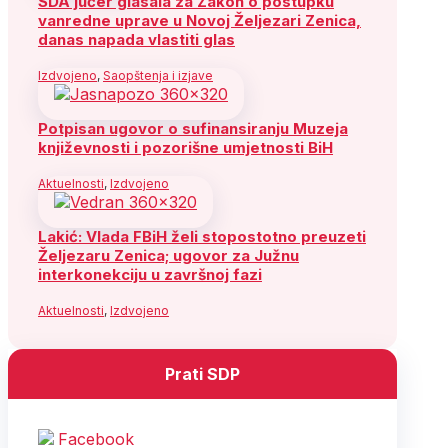
SDA jučer glasala za Zakon o postupku
vanredne uprave u Novoj Željezari Zenica,
danas napada vlastiti glas
Izdvojeno
,
Saopštenja i izjave
Potpisan ugovor o sufinansiranju Muzeja
književnosti i pozorišne umjetnosti BiH
Aktuelnosti
,
Izdvojeno
Lakić: Vlada FBiH želi stopostotno preuzeti
Željezaru Zenica; ugovor za Južnu
interkonekciju u završnoj fazi
Aktuelnosti
,
Izdvojeno
Prati SDP
Facebook