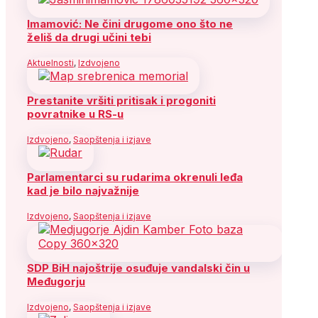
Imamović: Ne čini drugome ono što ne
želiš da drugi učini tebi
Aktuelnosti
,
Izdvojeno
Prestanite vršiti pritisak i progoniti
povratnike u RS-u
Izdvojeno
,
Saopštenja i izjave
Parlamentarci su rudarima okrenuli leđa
kad je bilo najvažnije
Izdvojeno
,
Saopštenja i izjave
SDP BiH najoštrije osuđuje vandalski čin u
Međugorju
Izdvojeno
,
Saopštenja i izjave