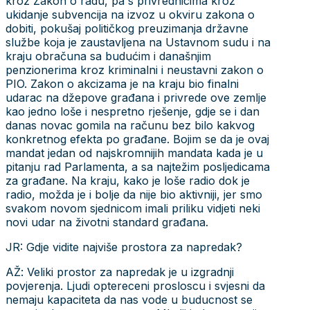
kroz Zakon o radu, pa s privrednicima kroz
ukidanje subvencija na izvoz u okviru zakona o
dobiti, pokušaj političkog preuzimanja državne
službe koja je zaustavljena na Ustavnom sudu i na
kraju obračuna sa budućim i današnjim
penzionerima kroz kriminalni i neustavni zakon o
PIO. Zakon o akcizama je na kraju bio finalni
udarac na džepove građana i privrede ove zemlje
kao jedno loše i nespretno rješenje, gdje se i dan
danas novac gomila na računu bez bilo kakvog
konkretnog efekta po građane. Bojim se da je ovaj
mandat jedan od najskromnijih mandata kada je u
pitanju rad Parlamenta, a sa najtežim posljedicama
za građane. Na kraju, kako je loše radio dok je
radio, možda je i bolje da nije bio aktivniji, jer smo
svakom novom sjednicom imali priliku vidjeti neki
novi udar na životni standard građana.
JR: Gdje vidite najviše prostora za napredak?
AŽ: Veliki prostor za napredak je u izgradnji
povjerenja. Ljudi optereceni prosloscu i svjesni da
nemaju kapaciteta da nas vode u buducnost se