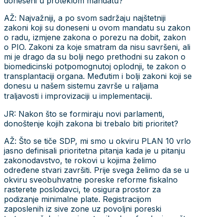
doneseni u proteklom mandatu?
AŽ: Najvažniji, a po svom sadržaju najštetniji
zakoni koji su doneseni u ovom mandatu su zakon
o radu, izmjene zakona o porezu na dobit, zakon
o PIO. Zakoni za koje smatram da nisu savršeni, ali
mi je drago da su bolji nego prethodni su zakon o
biomedicinski potpomognutoj oplodnji, te zakon o
transplantaciji organa. Međutim i bolji zakoni koji se
donesu u našem sistemu završe u raljama
traljavosti i improvizaciji u implementaciji.
JR: Nakon što se formiraju novi parlamenti,
donoštenje kojih zakona bi trebalo biti prioritet?
AŽ: Što se tiče SDP, mi smo u okviru PLAN 10 vrlo
jasno definisali prioritetna pitanja kada je u pitanju
zakonodavstvo, te rokovi u kojima želimo
određene stvari završiti. Prije svega želimo da se u
okviru sveobuhvatne poreske reforme fiskalno
rasterete poslodavci, te osigura prostor za
podizanje minimalne plate. Registracijom
zaposlenih iz sive zone uz povoljni poreski