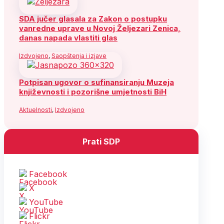
SDA jučer glasala za Zakon o postupku
vanredne uprave u Novoj Željezari Zenica,
danas napada vlastiti glas
Izdvojeno
,
Saopštenja i izjave
Potpisan ugovor o sufinansiranju Muzeja
književnosti i pozorišne umjetnosti BiH
Aktuelnosti
,
Izdvojeno
Prati SDP
Facebook
X
YouTube
Flickr