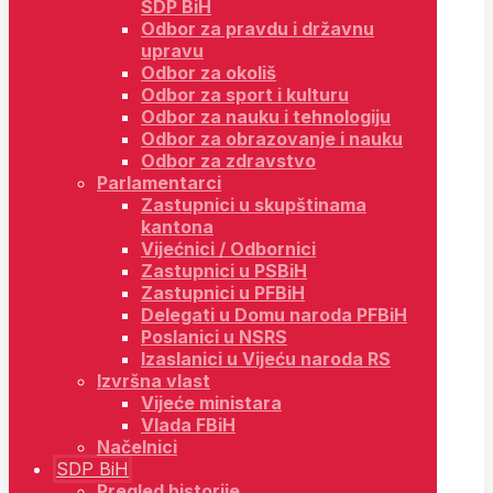
SDP BiH
Odbor za pravdu i državnu
upravu
Odbor za okoliš
Odbor za sport i kulturu
Odbor za nauku i tehnologiju
Odbor za obrazovanje i nauku
Odbor za zdravstvo
Parlamentarci
Zastupnici u skupštinama
kantona
Vijećnici / Odbornici
Zastupnici u PSBiH
Zastupnici u PFBiH
Delegati u Domu naroda PFBiH
Poslanici u NSRS
Izaslanici u Vijeću naroda RS
Izvršna vlast
Vijeće ministara
Vlada FBiH
Načelnici
SDP BiH
Pregled historije