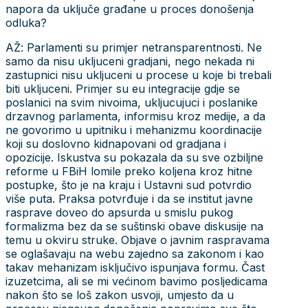
napora da uključe građane u proces donošenja
odluka?
AŽ: Parlamenti su primjer netransparentnosti. Ne
samo da nisu ukljuceni gradjani, nego nekada ni
zastupnici nisu ukljuceni u procese u koje bi trebali
biti ukljuceni. Primjer su eu integracije gdje se
poslanici na svim nivoima, ukljucujuci i poslanike
drzavnog parlamenta, informisu kroz medije, a da
ne govorimo u upitniku i mehanizmu koordinacije
koji su doslovno kidnapovani od gradjana i
opozicije. Iskustva su pokazala da su sve ozbiljne
reforme u FBiH lomile preko koljena kroz hitne
postupke, što je na kraju i Ustavni sud potvrdio
više puta. Praksa potvrđuje i da se institut javne
rasprave doveo do apsurda u smislu pukog
formalizma bez da se suštinski obave diskusije na
temu u okviru struke. Objave o javnim raspravama
se oglašavaju na webu zajedno sa zakonom i kao
takav mehanizam isključivo ispunjava formu. Čast
izuzetcima, ali se mi većinom bavimo posljedicama
nakon što se loš zakon usvoji, umjesto da u