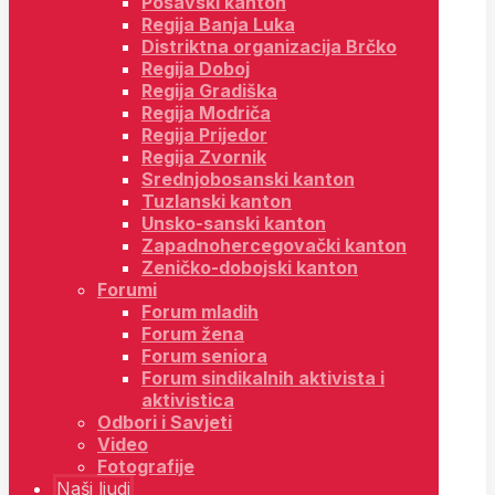
Posavski kanton
Regija Banja Luka
Distriktna organizacija Brčko
Regija Doboj
Regija Gradiška
Regija Modriča
Regija Prijedor
Regija Zvornik
Srednjobosanski kanton
Tuzlanski kanton
Unsko-sanski kanton
Zapadnohercegovački kanton
Zeničko-dobojski kanton
Forumi
Forum mladih
Forum žena
Forum seniora
Forum sindikalnih aktivista i
aktivistica
Odbori i Savjeti
Video
Fotografije
Naši ljudi