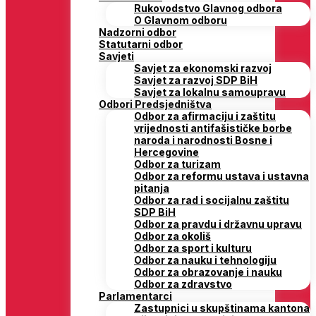
Rukovodstvo Glavnog odbora
O Glavnom odboru
Nadzorni odbor
Statutarni odbor
Savjeti
Savjet za ekonomski razvoj
Savjet za razvoj SDP BiH
Savjet za lokalnu samoupravu
Odbori Predsjedništva
Odbor za afirmaciju i zaštitu
vrijednosti antifašističke borbe
naroda i narodnosti Bosne i
Hercegovine
Odbor za turizam
Odbor za reformu ustava i ustavna
pitanja
Odbor za rad i socijalnu zaštitu
SDP BiH
Odbor za pravdu i državnu upravu
Odbor za okoliš
Odbor za sport i kulturu
Odbor za nauku i tehnologiju
Odbor za obrazovanje i nauku
Odbor za zdravstvo
Parlamentarci
Zastupnici u skupštinama kantona