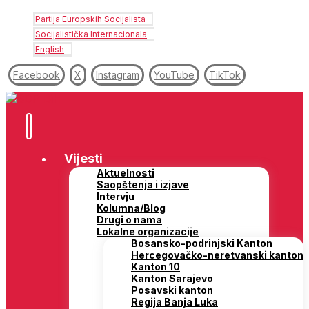
Partija Europskih Socijalista
Socijalistička Internacionala
English
Facebook
X
Instagram
YouTube
TikTok
Vijesti
Aktuelnosti
Saopštenja i izjave
Intervju
Kolumna/Blog
Drugi o nama
Lokalne organizacije
Bosansko-podrinjski Kanton
Hercegovačko-neretvanski kanton
Kanton 10
Kanton Sarajevo
Posavski kanton
Regija Banja Luka