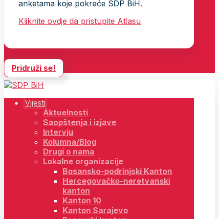
anketama koje pokreće SDP BiH.
Kliknite ovdje da pristupite Atlasu
Pridruži se!
Vijesti
Aktuelnosti
Saopštenja i izjave
Intervju
Kolumna/Blog
Drugi o nama
Lokalne organizacije
Bosansko-podrinjski Kanton
Hercegovačko-neretvanski
kanton
Kanton 10
Kanton Sarajevo