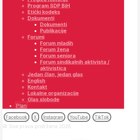
Program SDP BiH
Etički kodeks
Dokumenti
Dokumenti
Publikacije
Forumi
Forum mladih
Forum žena
Forum seniora
Forum sindikalnih aktivista /
aktivistica
Jedan član, jedan glas
English
Kontakt
Lokalne organizacije
Glas slobode
Plan
Facebook
X
Instagram
YouTube
TikTok
© Sva prava pridržana 2026