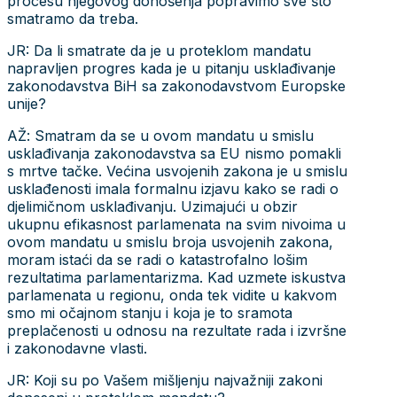
procesu njegovog donošenja popravimo sve što
smatramo da treba.
JR: Da li smatrate da je u proteklom mandatu
napravljen progres kada je u pitanju usklađivanje
zakonodavstva BiH sa zakonodavstvom Europske
unije?
AŽ: Smatram da se u ovom mandatu u smislu
usklađivanja zakonodavstva sa EU nismo pomakli
s mrtve tačke. Većina usvojenih zakona je u smislu
usklađenosti imala formalnu izjavu kako se radi o
djelimičnom usklađivanju. Uzimajući u obzir
ukupnu efikasnost parlamenata na svim nivoima u
ovom mandatu u smislu broja usvojenih zakona,
moram istaći da se radi o katastrofalno lošim
rezultatima parlamentarizma. Kad uzmete iskustva
parlamenata u regionu, onda tek vidite u kakvom
smo mi očajnom stanju i koja je to sramota
preplačenosti u odnosu na rezultate rada i izvršne
i zakonodavne vlasti.
JR: Koji su po Vašem mišljenju najvažniji zakoni