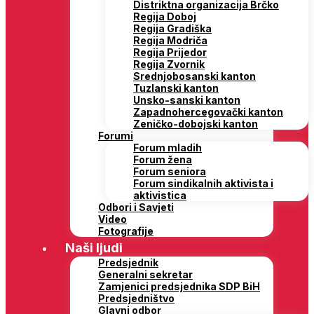
Distriktna organizacija Brčko
Regija Doboj
Regija Gradiška
Regija Modriča
Regija Prijedor
Regija Zvornik
Srednjobosanski kanton
Tuzlanski kanton
Unsko-sanski kanton
Zapadnohercegovački kanton
Zeničko-dobojski kanton
Forumi
Forum mladih
Forum žena
Forum seniora
Forum sindikalnih aktivista i
aktivistica
Odbori i Savjeti
Video
Fotografije
Naši ljudi
Predsjednik
Generalni sekretar
Zamjenici predsjednika SDP BiH
Predsjedništvo
Glavni odbor