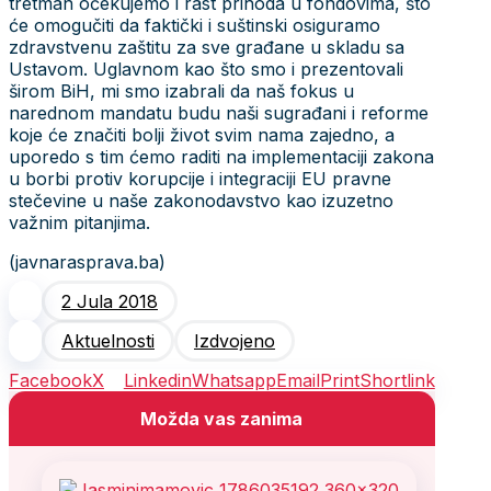
tretman očekujemo i rast prihoda u fondovima, što
će omogučiti da faktički i suštinski osiguramo
zdravstvenu zaštitu za sve građane u skladu sa
Ustavom. Uglavnom kao što smo i prezentovali
širom BiH, mi smo izabrali da naš fokus u
narednom mandatu budu naši sugrađani i reforme
koje će značiti bolji život svim nama zajedno, a
uporedo s tim ćemo raditi na implementaciji zakona
u borbi protiv korupcije i integraciji EU pravne
stečevine u naše zakonodavstvo kao izuzetno
važnim pitanjima.
(javnarasprava.ba)
2 Jula 2018
Aktuelnosti
Izdvojeno
Facebook
X
Linkedin
Whatsapp
Email
Print
Shortlink
Možda vas zanima