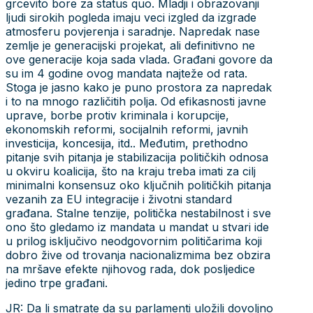
grcevito bore za status quo. Mladji i obrazovanji
ljudi sirokih pogleda imaju veci izgled da izgrade
atmosferu povjerenja i saradnje. Napredak nase
zemlje je generacijski projekat, ali definitivno ne
ove generacije koja sada vlada. Građani govore da
su im 4 godine ovog mandata najteže od rata.
Stoga je jasno kako je puno prostora za napredak
i to na mnogo različitih polja. Od efikasnosti javne
uprave, borbe protiv kriminala i korupcije,
ekonomskih reformi, socijalnih reformi, javnih
investicija, koncesija, itd.. Međutim, prethodno
pitanje svih pitanja je stabilizacija političkih odnosa
u okviru koalicija, što na kraju treba imati za cilj
minimalni konsensuz oko ključnih političkih pitanja
vezanih za EU integracije i životni standard
građana. Stalne tenzije, politička nestabilnost i sve
ono što gledamo iz mandata u mandat u stvari ide
u prilog isključivo neodgovornim političarima koji
dobro žive od trovanja nacionalizmima bez obzira
na mršave efekte njihovog rada, dok posljedice
jedino trpe građani.
JR: Da li smatrate da su parlamenti uložili dovoljno