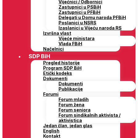
Vijećnici / Odbornici
Zastupnici u PSBiH
Zastupnici u PFBiH
Delegati u Domu naroda PFBiH
Poslanici u NSRS
Izaslanici u Vijeću naroda RS
Izvršna vlast
Vijeće ministara
Vlada FBiH
Načelnici
SDP BiH
Pregled historije
Program SDP BiH
Etički kodeks
Dokumenti
Dokumenti
Publikacije
Forumi
Forum mladih
Forum žena
Forum seniora
Forum sindikalnih aktivista /
aktivistica
Jedan član, jedan glas
English
Kontakt