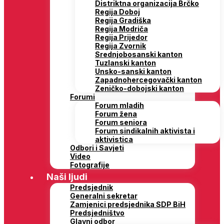
Distriktna organizacija Brčko
Regija Doboj
Regija Gradiška
Regija Modriča
Regija Prijedor
Regija Zvornik
Srednjobosanski kanton
Tuzlanski kanton
Unsko-sanski kanton
Zapadnohercegovački kanton
Zeničko-dobojski kanton
Forumi
Forum mladih
Forum žena
Forum seniora
Forum sindikalnih aktivista i
aktivistica
Odbori i Savjeti
Video
Fotografije
Naši ljudi
Predsjednik
Generalni sekretar
Zamjenici predsjednika SDP BiH
Predsjedništvo
Glavni odbor