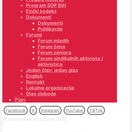
Program SDP BiH
Etički kodeks
Dokumenti
Dokumenti
Publikacije
Forumi
Forum mladih
Forum žena
Forum seniora
Forum sindikalnih aktivista /
aktivistica
Jedan član, jedan glas
English
Kontakt
Lokalne organizacije
Glas slobode
Plan
Facebook
X
Instagram
YouTube
TikTok
© Sva prava pridržana 2026