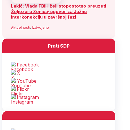
Lakić: Vlada FBiH želi stopostotno preuzeti
Željezaru Zenica; ugovor za Južnu
interkonekciju u završnoj fazi
Aktuelnosti
,
Izdvojeno
Prati SDP
Facebook
X
YouTube
Flickr
Instagram