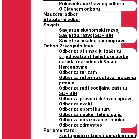
Rukovodstvo Glavnog odbora
O Glavnom odboru
Nadzorni odbor
Statutarni odbor
Savjeti
Savjet za ekonomski razvoj
Savjet za razvoj SDP BiH
Savjet za lokalnu samoupravu
Odbori Predsjedništva
Odbor za afirmaciju i zaštitu
vrijednosti antifašističke borbe
naroda i narodnosti Bosne i
Hercegovine
Odbor za turizam
Odbor za reformu ustava i ustavna
pitanja
Odbor za rad i socijalnu zaštitu
SDP BiH
Odbor za pravdu i državnu upravu
Odbor za okoliš
Odbor za sport i kulturu
Odbor za nauku i tehnologiju
Odbor za obrazovanje i nauku
Odbor za zdravstvo
Parlamentarci
Zastupnici u skupštinama kantona