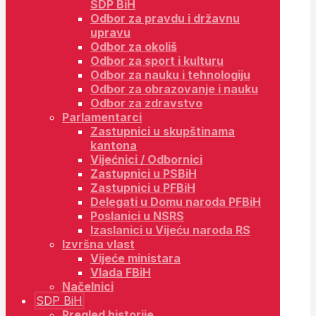
SDP BiH
Odbor za pravdu i državnu
upravu
Odbor za okoliš
Odbor za sport i kulturu
Odbor za nauku i tehnologiju
Odbor za obrazovanje i nauku
Odbor za zdravstvo
Parlamentarci
Zastupnici u skupštinama
kantona
Vijećnici / Odbornici
Zastupnici u PSBiH
Zastupnici u PFBiH
Delegati u Domu naroda PFBiH
Poslanici u NSRS
Izaslanici u Vijeću naroda RS
Izvršna vlast
Vijeće ministara
Vlada FBiH
Načelnici
SDP BiH
Pregled historije