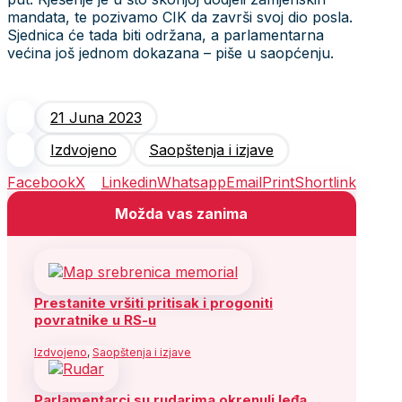
mandata, te pozivamo CIK da završi svoj dio posla.
Sjednica će tada biti održana, a parlamentarna
većina još jednom dokazana – piše u saopćenju.
21 Juna 2023
Izdvojeno
Saopštenja i izjave
Facebook
X
Linkedin
Whatsapp
Email
Print
Shortlink
Možda vas zanima
Prestanite vršiti pritisak i progoniti
povratnike u RS-u
Izdvojeno
,
Saopštenja i izjave
Parlamentarci su rudarima okrenuli leđa