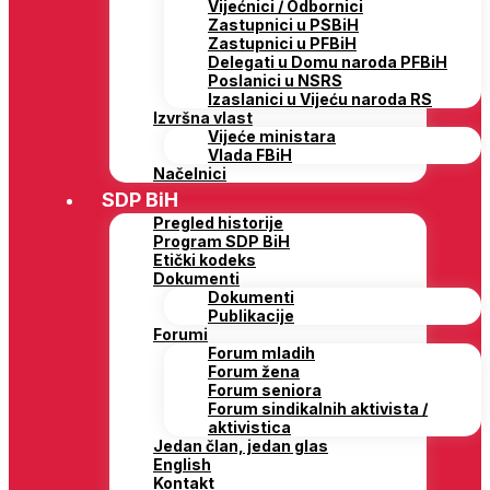
Vijećnici / Odbornici
Zastupnici u PSBiH
Zastupnici u PFBiH
Delegati u Domu naroda PFBiH
Poslanici u NSRS
Izaslanici u Vijeću naroda RS
Izvršna vlast
Vijeće ministara
Vlada FBiH
Načelnici
SDP BiH
Pregled historije
Program SDP BiH
Etički kodeks
Dokumenti
Dokumenti
Publikacije
Forumi
Forum mladih
Forum žena
Forum seniora
Forum sindikalnih aktivista /
aktivistica
Jedan član, jedan glas
English
Kontakt