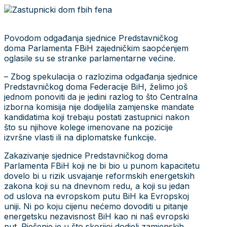
Povodom odgađanja sjednice Predstavničkog
doma Parlamenta FBiH zajedničkim saopćenjem
oglasile su se stranke parlamentarne većine.
– Zbog spekulacija o razlozima odgađanja sjednice
Predstavničkog doma Federacije BiH, želimo još
jednom ponoviti da je jedini razlog to što Centralna
izborna komisija nije dodijelila zamjenske mandate
kandidatima koji trebaju postati zastupnici nakon
što su njihove kolege imenovane na pozicije
izvršne vlasti ili na diplomatske funkcije.
Zakazivanje sjednice Predstavničkog doma
Parlamenta FBiH koji ne bi bio u punom kapacitetu
dovelo bi u rizik usvajanje reformskih energetskih
zakona koji su na dnevnom redu, a koji su jedan
od uslova na evropskom putu BiH ka Evropskoj
uniji. Ni po koju cijenu nećemo dovoditi u pitanje
energetsku nezavisnost BiH kao ni naš evropski
put. Rješenje je u što skorijoj dodjeli zamjenskih