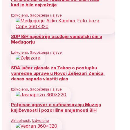
kad je bilo najvažnije
Izdvojeno
,
Saopštenja i izjave
SDP BiH najoštrije osuđuje vandalski čin u
Međugorju
Izdvojeno
,
Saopštenja i izjave
SDA jučer glasala za Zakon o postupku
vanredne uprave u Novoj Željezari Zenica,
danas napada vlastiti glas
Izdvojeno
,
Saopštenja i izjave
Potpisan ugovor o sufinansiranju Muzeja
književnosti i pozorišne umjetnosti BiH
Aktuelnosti
,
Izdvojeno