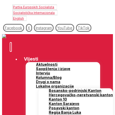
Partija Europskih Socijalista
Socijalistička Internacionala
English
Facebook
X
Instagram
YouTube
TikTok
Vijesti
Aktuelnosti
Saopštenja i izjave
Intervju
Kolumna/Blog
Drugi o nama
Lokalne organizacije
Bosansko-podrinjski Kanton
Hercegovačko-neretvanski kanton
Kanton 10
Kanton Sarajevo
Posavski kanton
Regija Banja Luka