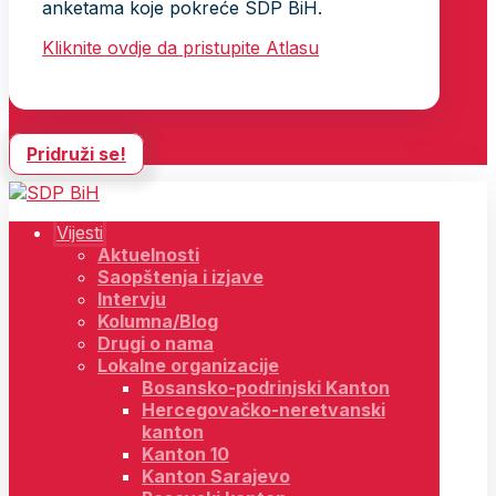
anketama koje pokreće SDP BiH.
Kliknite ovdje da pristupite Atlasu
Pridruži se!
Vijesti
Aktuelnosti
Saopštenja i izjave
Intervju
Kolumna/Blog
Drugi o nama
Lokalne organizacije
Bosansko-podrinjski Kanton
Hercegovačko-neretvanski
kanton
Kanton 10
Kanton Sarajevo