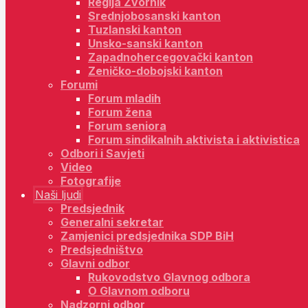
Regija Zvornik
Srednjobosanski kanton
Tuzlanski kanton
Unsko-sanski kanton
Zapadnohercegovački kanton
Zeničko-dobojski kanton
Forumi
Forum mladih
Forum žena
Forum seniora
Forum sindikalnih aktivista i aktivistica
Odbori i Savjeti
Video
Fotografije
Naši ljudi
Predsjednik
Generalni sekretar
Zamjenici predsjednika SDP BiH
Predsjedništvo
Glavni odbor
Rukovodstvo Glavnog odbora
O Glavnom odboru
Nadzorni odbor