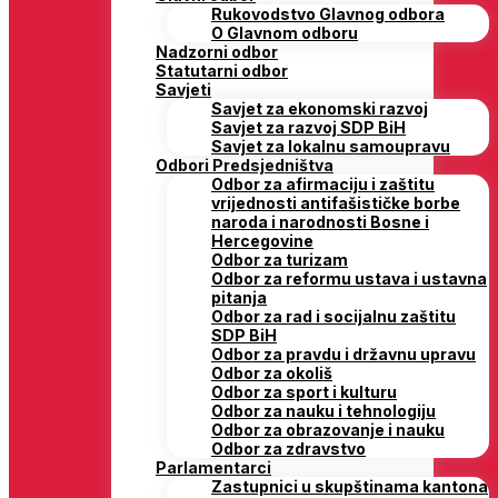
Rukovodstvo Glavnog odbora
O Glavnom odboru
Nadzorni odbor
Statutarni odbor
Savjeti
Savjet za ekonomski razvoj
Savjet za razvoj SDP BiH
Savjet za lokalnu samoupravu
Odbori Predsjedništva
Odbor za afirmaciju i zaštitu
vrijednosti antifašističke borbe
naroda i narodnosti Bosne i
Hercegovine
Odbor za turizam
Odbor za reformu ustava i ustavna
pitanja
Odbor za rad i socijalnu zaštitu
SDP BiH
Odbor za pravdu i državnu upravu
Odbor za okoliš
Odbor za sport i kulturu
Odbor za nauku i tehnologiju
Odbor za obrazovanje i nauku
Odbor za zdravstvo
Parlamentarci
Zastupnici u skupštinama kantona