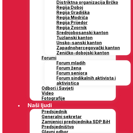
Distriktna organizacija Brčko
Regija Doboj
Regija Gradiška
Regija Modriča
Regija Prijedor
Regija Zvornik
Srednjobosanski kanton
Tuzlanski kanton
Unsko-sanski kanton
Zapadnohercegovački kanton
Zeničko-dobojski kanton
Forumi
Forum mladih
Forum žena
Forum seniora
Forum sindikalnih aktivista i
aktivistica
Odbori i Savjeti
Video
Fotografije
Naši ljudi
Predsjednik
Generalni sekretar
Zamjenici predsjednika SDP BiH
Predsjedništvo
Glavni odbor