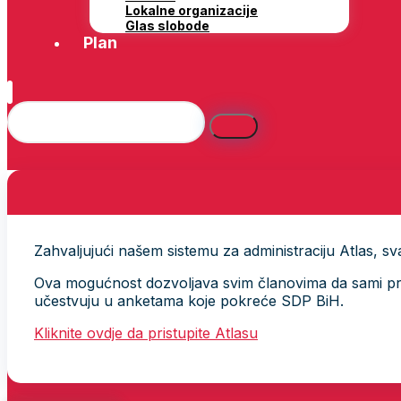
Lokalne organizacije
Glas slobode
Plan
Zahvaljujući našem sistemu za administraciju Atlas, svak
Ova mogućnost dozvoljava svim članovima da sami provj
učestvuju u anketama koje pokreće SDP BiH.
Kliknite ovdje da pristupite Atlasu