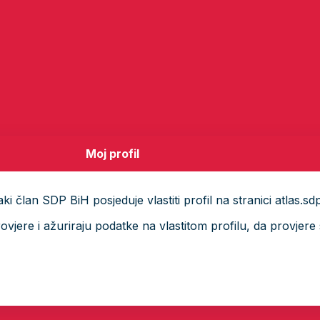
Moj profil
i član SDP BiH posjeduje vlastiti profil na stranici atlas.sd
ere i ažuriraju podatke na vlastitom profilu, da provjere s