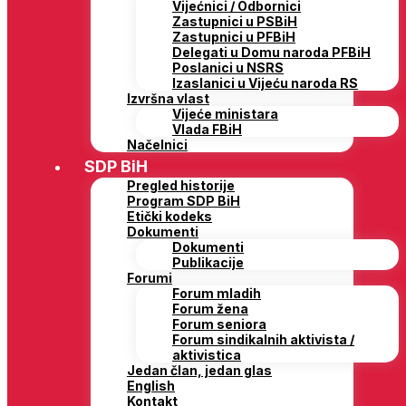
Vijećnici / Odbornici
Zastupnici u PSBiH
Zastupnici u PFBiH
Delegati u Domu naroda PFBiH
Poslanici u NSRS
Izaslanici u Vijeću naroda RS
Izvršna vlast
Vijeće ministara
Vlada FBiH
Načelnici
SDP BiH
Pregled historije
Program SDP BiH
Etički kodeks
Dokumenti
Dokumenti
Publikacije
Forumi
Forum mladih
Forum žena
Forum seniora
Forum sindikalnih aktivista /
aktivistica
Jedan član, jedan glas
English
Kontakt