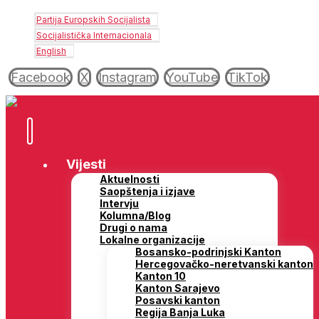
Partija Europskih Socijalista
Socijalistička Internacionala
English
Facebook
X
Instagram
YouTube
TikTok
Vijesti
Aktuelnosti
Saopštenja i izjave
Intervju
Kolumna/Blog
Drugi o nama
Lokalne organizacije
Bosansko-podrinjski Kanton
Hercegovačko-neretvanski kanton
Kanton 10
Kanton Sarajevo
Posavski kanton
Regija Banja Luka