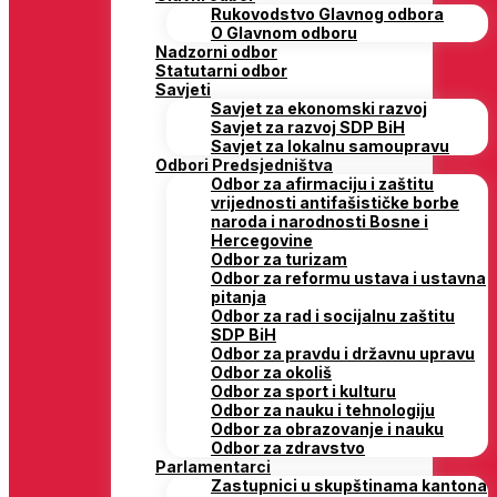
Rukovodstvo Glavnog odbora
O Glavnom odboru
Nadzorni odbor
Statutarni odbor
Savjeti
Savjet za ekonomski razvoj
Savjet za razvoj SDP BiH
Savjet za lokalnu samoupravu
Odbori Predsjedništva
Odbor za afirmaciju i zaštitu
vrijednosti antifašističke borbe
naroda i narodnosti Bosne i
Hercegovine
Odbor za turizam
Odbor za reformu ustava i ustavna
pitanja
Odbor za rad i socijalnu zaštitu
SDP BiH
Odbor za pravdu i državnu upravu
Odbor za okoliš
Odbor za sport i kulturu
Odbor za nauku i tehnologiju
Odbor za obrazovanje i nauku
Odbor za zdravstvo
Parlamentarci
Zastupnici u skupštinama kantona