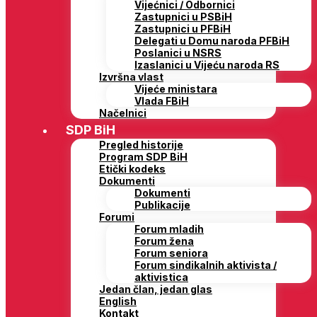
Vijećnici / Odbornici
Zastupnici u PSBiH
Zastupnici u PFBiH
Delegati u Domu naroda PFBiH
Poslanici u NSRS
Izaslanici u Vijeću naroda RS
Izvršna vlast
Vijeće ministara
Vlada FBiH
Načelnici
SDP BiH
Pregled historije
Program SDP BiH
Etički kodeks
Dokumenti
Dokumenti
Publikacije
Forumi
Forum mladih
Forum žena
Forum seniora
Forum sindikalnih aktivista /
aktivistica
Jedan član, jedan glas
English
Kontakt