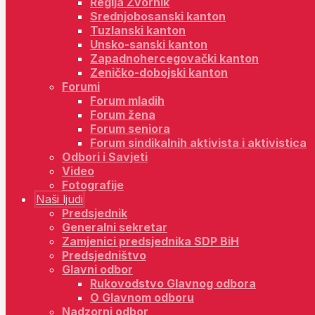
Regija Zvornik
Srednjobosanski kanton
Tuzlanski kanton
Unsko-sanski kanton
Zapadnohercegovački kanton
Zeničko-dobojski kanton
Forumi
Forum mladih
Forum žena
Forum seniora
Forum sindikalnih aktivista i aktivistica
Odbori i Savjeti
Video
Fotografije
Naši ljudi
Predsjednik
Generalni sekretar
Zamjenici predsjednika SDP BiH
Predsjedništvo
Glavni odbor
Rukovodstvo Glavnog odbora
O Glavnom odboru
Nadzorni odbor