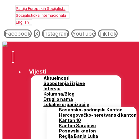
Partija Europskih Socijalista
Socijalistička Internacionala
English
Facebook
X
Instagram
YouTube
TikTok
Vijesti
Aktuelnosti
Saopštenja i izjave
Intervju
Kolumna/Blog
Drugi o nama
Lokalne organizacije
Bosansko-podrinjski Kanton
Hercegovačko-neretvanski kanton
Kanton 10
Kanton Sarajevo
Posavski kanton
Regija Banja Luka