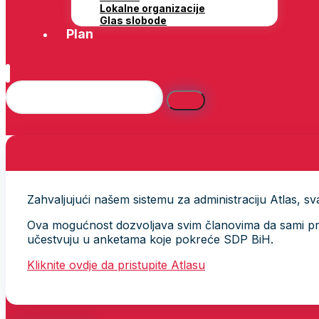
Lokalne organizacije
Glas slobode
Plan
Zahvaljujući našem sistemu za administraciju Atlas, svak
Ova mogućnost dozvoljava svim članovima da sami provj
učestvuju u anketama koje pokreće SDP BiH.
Kliknite ovdje da pristupite Atlasu