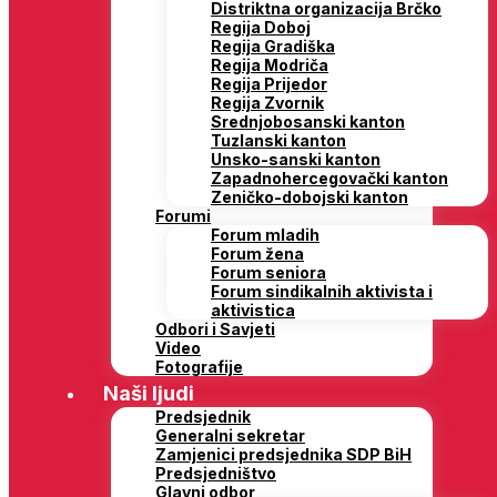
Distriktna organizacija Brčko
Regija Doboj
Regija Gradiška
Regija Modriča
Regija Prijedor
Regija Zvornik
Srednjobosanski kanton
Tuzlanski kanton
Unsko-sanski kanton
Zapadnohercegovački kanton
Zeničko-dobojski kanton
Forumi
Forum mladih
Forum žena
Forum seniora
Forum sindikalnih aktivista i
aktivistica
Odbori i Savjeti
Video
Fotografije
Naši ljudi
Predsjednik
Generalni sekretar
Zamjenici predsjednika SDP BiH
Predsjedništvo
Glavni odbor