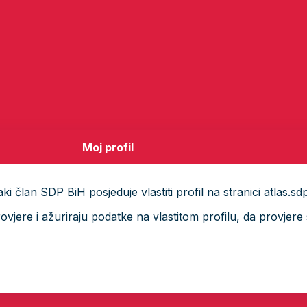
Moj profil
i član SDP BiH posjeduje vlastiti profil na stranici atlas.sd
ere i ažuriraju podatke na vlastitom profilu, da provjere s