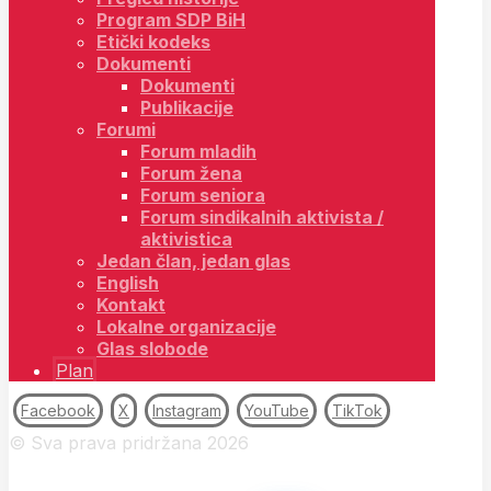
Program SDP BiH
Etički kodeks
Dokumenti
Dokumenti
Publikacije
Forumi
Forum mladih
Forum žena
Forum seniora
Forum sindikalnih aktivista /
aktivistica
Jedan član, jedan glas
English
Kontakt
Lokalne organizacije
Glas slobode
Plan
Facebook
X
Instagram
YouTube
TikTok
© Sva prava pridržana 2026