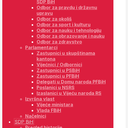
SDP BiH
Odbor za pravdu i državnu
upravu
Odbor za okoliš
Odbor za sport i kulturu
Odbor za nauku i tehnologiju
Odbor za obrazovanje i nauku
Odbor za zdravstvo
Parlamentarci
Zastupnici u skupštinama
kantona
Vijećnici / Odbornici
Zastupnici u PSBiH
Zastupnici u PFBiH
Delegati u Domu naroda PFBiH
Poslanici u NSRS
Izaslanici u Vijeću naroda RS
Izvršna vlast
Vijeće ministara
Vlada FBiH
Načelnici
SDP BiH
Pregled historije