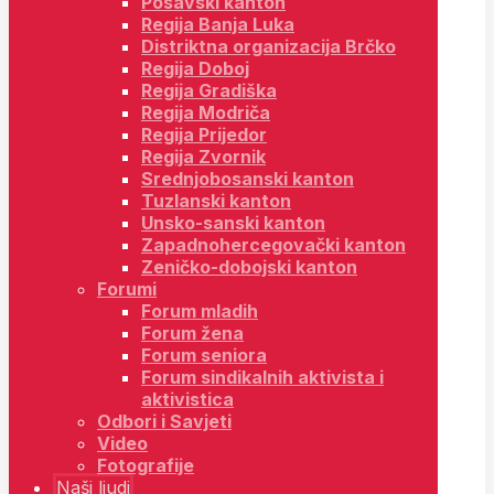
Posavski kanton
Regija Banja Luka
Distriktna organizacija Brčko
Regija Doboj
Regija Gradiška
Regija Modriča
Regija Prijedor
Regija Zvornik
Srednjobosanski kanton
Tuzlanski kanton
Unsko-sanski kanton
Zapadnohercegovački kanton
Zeničko-dobojski kanton
Forumi
Forum mladih
Forum žena
Forum seniora
Forum sindikalnih aktivista i
aktivistica
Odbori i Savjeti
Video
Fotografije
Naši ljudi