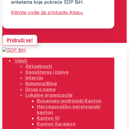
anketama koje pokreće SDP BiH.
Kliknite ovdje da pristupite Atlasu
Pridruži se!
Vijesti
Aktuelnosti
Saopštenja i izjave
Intervju
Kolumna/Blog
Drugi o nama
Lokalne organizacije
Bosansko-podrinjski Kanton
Hercegovačko-neretvanski
kanton
Kanton 10
Kanton Sarajevo