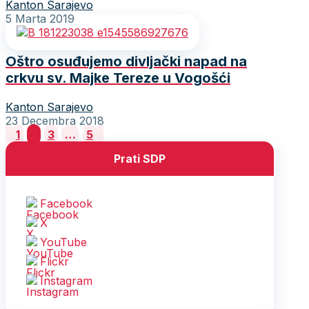
Kanton Sarajevo
5 Marta 2019
Oštro osuđujemo divljački napad na
crkvu sv. Majke Tereze u Vogošći
Kanton Sarajevo
23 Decembra 2018
Posts
1
2
3
…
5
pagination
Prati SDP
Facebook
X
YouTube
Flickr
Instagram