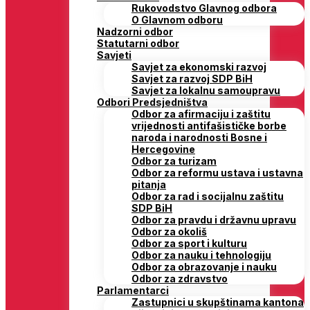
Rukovodstvo Glavnog odbora
O Glavnom odboru
Nadzorni odbor
Statutarni odbor
Savjeti
Savjet za ekonomski razvoj
Savjet za razvoj SDP BiH
Savjet za lokalnu samoupravu
Odbori Predsjedništva
Odbor za afirmaciju i zaštitu
vrijednosti antifašističke borbe
naroda i narodnosti Bosne i
Hercegovine
Odbor za turizam
Odbor za reformu ustava i ustavna
pitanja
Odbor za rad i socijalnu zaštitu
SDP BiH
Odbor za pravdu i državnu upravu
Odbor za okoliš
Odbor za sport i kulturu
Odbor za nauku i tehnologiju
Odbor za obrazovanje i nauku
Odbor za zdravstvo
Parlamentarci
Zastupnici u skupštinama kantona