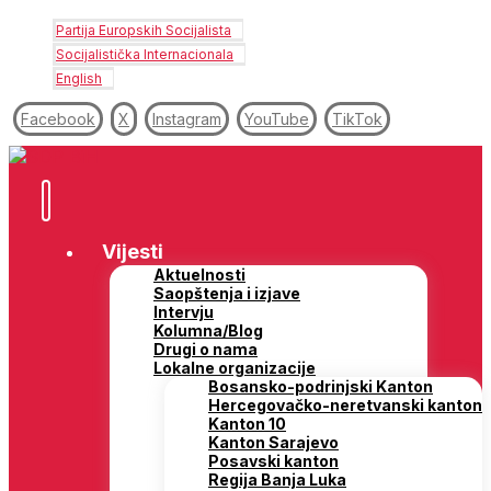
Partija Europskih Socijalista
Socijalistička Internacionala
English
Facebook
X
Instagram
YouTube
TikTok
Vijesti
Aktuelnosti
Saopštenja i izjave
Intervju
Kolumna/Blog
Drugi o nama
Lokalne organizacije
Bosansko-podrinjski Kanton
Hercegovačko-neretvanski kanton
Kanton 10
Kanton Sarajevo
Posavski kanton
Regija Banja Luka