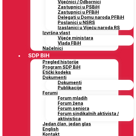
Vijećnici / Odbornici
Zastupnici u PSBiH
Zastupnici u PFBiH
Delegati u Domu naroda PFBiH
Poslanici u NSRS
Izaslanici u Vijeću naroda RS
Izvršna vlast
Vijeće ministara
Vlada FBiH
Načelnici
SDP BiH
Pregled historije
Program SDP BiH
Etički kodeks
Dokumenti
Dokumenti
Publikacije
Forumi
Forum mladih
Forum žena
Forum seniora
Forum sindikalnih aktivista /
aktivistica
Jedan član, jedan glas
English
Kontakt