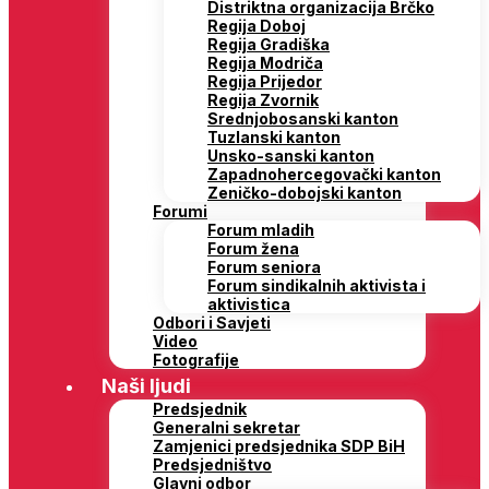
Distriktna organizacija Brčko
Regija Doboj
Regija Gradiška
Regija Modriča
Regija Prijedor
Regija Zvornik
Srednjobosanski kanton
Tuzlanski kanton
Unsko-sanski kanton
Zapadnohercegovački kanton
Zeničko-dobojski kanton
Forumi
Forum mladih
Forum žena
Forum seniora
Forum sindikalnih aktivista i
aktivistica
Odbori i Savjeti
Video
Fotografije
Naši ljudi
Predsjednik
Generalni sekretar
Zamjenici predsjednika SDP BiH
Predsjedništvo
Glavni odbor