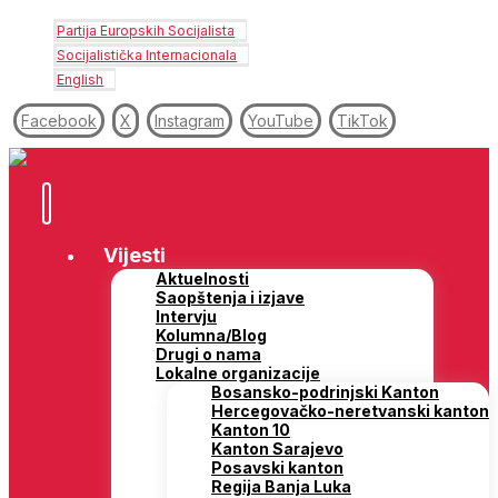
Partija Europskih Socijalista
Socijalistička Internacionala
English
Facebook
X
Instagram
YouTube
TikTok
Vijesti
Aktuelnosti
Saopštenja i izjave
Intervju
Kolumna/Blog
Drugi o nama
Lokalne organizacije
Bosansko-podrinjski Kanton
Hercegovačko-neretvanski kanton
Kanton 10
Kanton Sarajevo
Posavski kanton
Regija Banja Luka