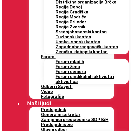
Distriktna organizacija Brčko
Regija Doboj
Regija Gradiška
Regija Modriča
Regija Prijedor
Regija Zvornik
Srednjobosanski kanton
Tuzlanski kanton
Unsko-sanski kanton
Zapadnohercegovački kanton
Zeničko-dobojski kanton
Forumi
Forum mladih
Forum žena
Forum seniora
Forum sindikalnih aktivista i
aktivistica
Odbori i Savjeti
Video
Fotografije
Naši ljudi
Predsjednik
Generalni sekretar
Zamjenici predsjednika SDP BiH
Predsjedništvo
Glavni odbor