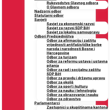
Rukovodstvo Glavnog odbora
O Glavnom odboru
Nadzorni odbor
Statutarni odbor
Savjeti
Savjet za ekonomski razvoj
Savjet za razvoj SDP BiH
Savjet za lokalnu samoupravu
Odbori Predsjedništva
Odbor za afirmaciju i zaštitu
vrijednosti antifašističke borbe
naroda i narodnosti Bosne i
Hercegovine
Odbor za turizam
Odbor za reformu ustava i ustavna
pitanja
Odbor za rad i socijalnu zaštitu
SDP BiH
Odbor za pravdu i državnu upravu
Odbor za okoliš
Odbor za sport i kulturu
Odbor za nauku i tehnologiju
Odbor za obrazovanje i nauku
Odbor za zdravstvo
Parlamentarci
Zastupnici u skupštinama kantona