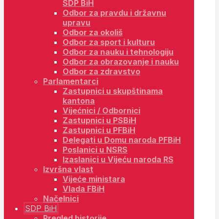
SDP BiH
Odbor za pravdu i državnu
upravu
Odbor za okoliš
Odbor za sport i kulturu
Odbor za nauku i tehnologiju
Odbor za obrazovanje i nauku
Odbor za zdravstvo
Parlamentarci
Zastupnici u skupštinama
kantona
Vijećnici / Odbornici
Zastupnici u PSBiH
Zastupnici u PFBiH
Delegati u Domu naroda PFBiH
Poslanici u NSRS
Izaslanici u Vijeću naroda RS
Izvršna vlast
Vijeće ministara
Vlada FBiH
Načelnici
SDP BiH
Pregled historije