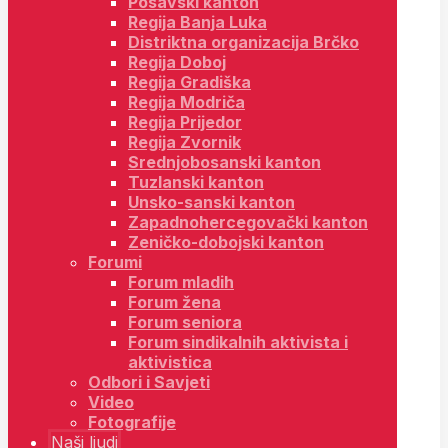
Posavski kanton
Regija Banja Luka
Distriktna organizacija Brčko
Regija Doboj
Regija Gradiška
Regija Modriča
Regija Prijedor
Regija Zvornik
Srednjobosanski kanton
Tuzlanski kanton
Unsko-sanski kanton
Zapadnohercegovački kanton
Zeničko-dobojski kanton
Forumi
Forum mladih
Forum žena
Forum seniora
Forum sindikalnih aktivista i
aktivistica
Odbori i Savjeti
Video
Fotografije
Naši ljudi