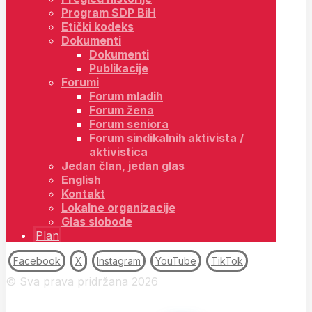
Program SDP BiH
Etički kodeks
Dokumenti
Dokumenti
Publikacije
Forumi
Forum mladih
Forum žena
Forum seniora
Forum sindikalnih aktivista /
aktivistica
Jedan član, jedan glas
English
Kontakt
Lokalne organizacije
Glas slobode
Plan
Facebook
X
Instagram
YouTube
TikTok
© Sva prava pridržana 2026