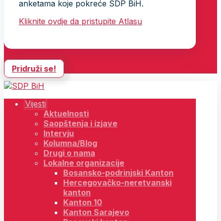
anketama koje pokreće SDP BiH.
Kliknite ovdje da pristupite Atlasu
Pridruži se!
Vijesti
Aktuelnosti
Saopštenja i izjave
Intervju
Kolumna/Blog
Drugi o nama
Lokalne organizacije
Bosansko-podrinjski Kanton
Hercegovačko-neretvanski
kanton
Kanton 10
Kanton Sarajevo