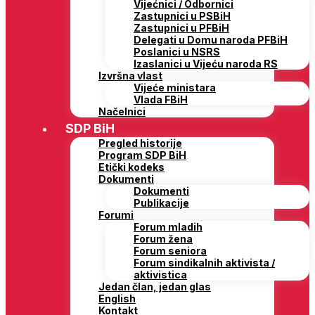
Vijećnici / Odbornici
Zastupnici u PSBiH
Zastupnici u PFBiH
Delegati u Domu naroda PFBiH
Poslanici u NSRS
Izaslanici u Vijeću naroda RS
Izvršna vlast
Vijeće ministara
Vlada FBiH
Načelnici
SDP BiH
Pregled historije
Program SDP BiH
Etički kodeks
Dokumenti
Dokumenti
Publikacije
Forumi
Forum mladih
Forum žena
Forum seniora
Forum sindikalnih aktivista /
aktivistica
Jedan član, jedan glas
English
Kontakt