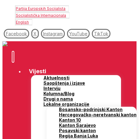
Partija Europskih Socijalista
Socijalistička Internacionala
English
Facebook
X
Instagram
YouTube
TikTok
Vijesti
Aktuelnosti
Saopštenja i izjave
Intervju
Kolumna/Blog
Drugi o nama
Lokalne organizacije
Bosansko-podrinjski Kanton
Hercegovačko-neretvanski kanton
Kanton 10
Kanton Sarajevo
Posavski kanton
Regija Banja Luka