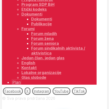
Program SDP BiH
Etički kodeks
Dokumenti
Dokumenti
Publikacije
Forumi
Forum mladih
Forum žena
Forum seniora
Forum sindikalnih aktivista /
aktivistica
Jedan član, jedan glas
English
Kontakt
Lokalne organizacije
Glas slobode
Plan
Facebook
X
Instagram
YouTube
TikTok
© Sva prava pridržana 2026