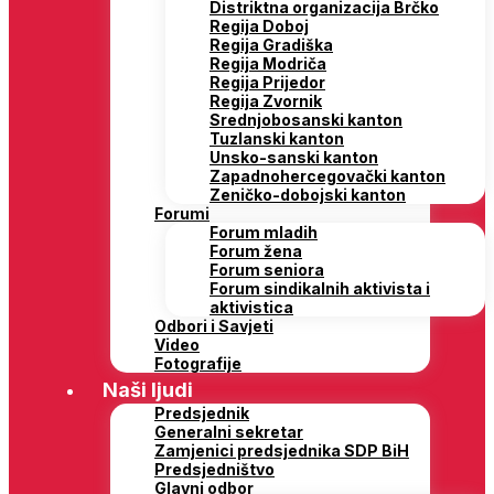
Distriktna organizacija Brčko
Regija Doboj
Regija Gradiška
Regija Modriča
Regija Prijedor
Regija Zvornik
Srednjobosanski kanton
Tuzlanski kanton
Unsko-sanski kanton
Zapadnohercegovački kanton
Zeničko-dobojski kanton
Forumi
Forum mladih
Forum žena
Forum seniora
Forum sindikalnih aktivista i
aktivistica
Odbori i Savjeti
Video
Fotografije
Naši ljudi
Predsjednik
Generalni sekretar
Zamjenici predsjednika SDP BiH
Predsjedništvo
Glavni odbor