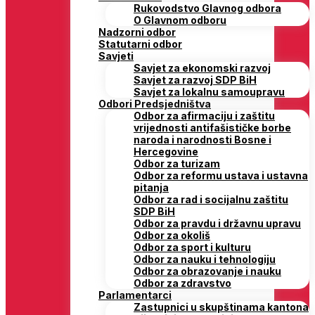
Rukovodstvo Glavnog odbora
O Glavnom odboru
Nadzorni odbor
Statutarni odbor
Savjeti
Savjet za ekonomski razvoj
Savjet za razvoj SDP BiH
Savjet za lokalnu samoupravu
Odbori Predsjedništva
Odbor za afirmaciju i zaštitu
vrijednosti antifašističke borbe
naroda i narodnosti Bosne i
Hercegovine
Odbor za turizam
Odbor za reformu ustava i ustavna
pitanja
Odbor za rad i socijalnu zaštitu
SDP BiH
Odbor za pravdu i državnu upravu
Odbor za okoliš
Odbor za sport i kulturu
Odbor za nauku i tehnologiju
Odbor za obrazovanje i nauku
Odbor za zdravstvo
Parlamentarci
Zastupnici u skupštinama kantona