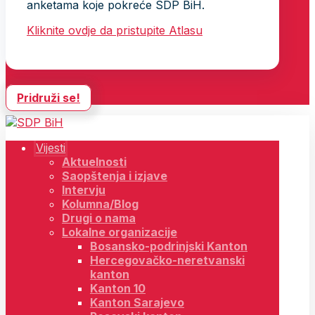
anketama koje pokreće SDP BiH.
Kliknite ovdje da pristupite Atlasu
Pridruži se!
Vijesti
Aktuelnosti
Saopštenja i izjave
Intervju
Kolumna/Blog
Drugi o nama
Lokalne organizacije
Bosansko-podrinjski Kanton
Hercegovačko-neretvanski
kanton
Kanton 10
Kanton Sarajevo