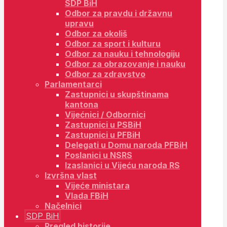
SDP BiH
Odbor za pravdu i državnu
upravu
Odbor za okoliš
Odbor za sport i kulturu
Odbor za nauku i tehnologiju
Odbor za obrazovanje i nauku
Odbor za zdravstvo
Parlamentarci
Zastupnici u skupštinama
kantona
Vijećnici / Odbornici
Zastupnici u PSBiH
Zastupnici u PFBiH
Delegati u Domu naroda PFBiH
Poslanici u NSRS
Izaslanici u Vijeću naroda RS
Izvršna vlast
Vijeće ministara
Vlada FBiH
Načelnici
SDP BiH
Pregled historije