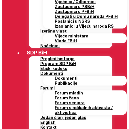
Vijećnici / Odbornici
Zastupnici u PSBiH
Zastupnici u PFBiH
Delegati u Domu naroda PFBiH
Poslanici u NSRS
Izaslanici u Vijeću naroda RS
Izvršna vlast
Vijeće ministara
Vlada FBiH
Načelnici
SDP BiH
Pregled historije
Program SDP BiH
Etički kodeks
Dokumenti
Dokumenti
Publikacije
Forumi
Forum mladih
Forum žena
Forum seniora
Forum sindikalnih aktivista /
aktivistica
Jedan član, jedan glas
English
Kontakt