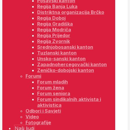
Posavski kanton
Regija Banja Luka
Distriktna organizacija Brčko
Regija Doboj
Regija Gradiška
Regija Modriča
Regija Prijedor
Regija Zvornik
Srednjobosanski kanton
Tuzlanski kanton
Unsko-sanski kanton
Zapadnohercegovački kanton
Zeničko-dobojski kanton
Forumi
Forum mladih
Forum žena
Forum seniora
Forum sindikalnih aktivista i
aktivistica
Odbori i Savjeti
Video
Fotografije
Naši ljudi