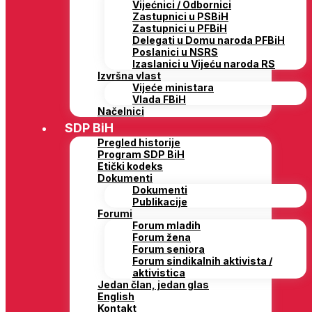
Vijećnici / Odbornici
Zastupnici u PSBiH
Zastupnici u PFBiH
Delegati u Domu naroda PFBiH
Poslanici u NSRS
Izaslanici u Vijeću naroda RS
Izvršna vlast
Vijeće ministara
Vlada FBiH
Načelnici
SDP BiH
Pregled historije
Program SDP BiH
Etički kodeks
Dokumenti
Dokumenti
Publikacije
Forumi
Forum mladih
Forum žena
Forum seniora
Forum sindikalnih aktivista /
aktivistica
Jedan član, jedan glas
English
Kontakt