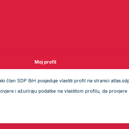
Moj profil
i član SDP BiH posjeduje vlastiti profil na stranici atlas.sd
ere i ažuriraju podatke na vlastitom profilu, da provjere s