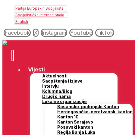
Partija Europskih Socijalista
Socijalistička Internacionala
English
Facebook
X
Instagram
YouTube
TikTok
Vijesti
Aktuelnosti
Saopštenja i izjave
Intervju
Kolumna/Blog
Drugi o nama
Lokalne organizacije
Bosansko-podrinjski Kanton
Hercegovačko-neretvanski kanton
Kanton 10
Kanton Sarajevo
Posavski kanton
Regija Banja Luka