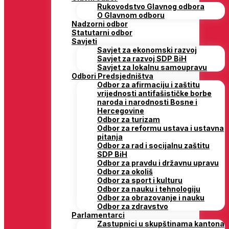
Rukovodstvo Glavnog odbora
O Glavnom odboru
Nadzorni odbor
Statutarni odbor
Savjeti
Savjet za ekonomski razvoj
Savjet za razvoj SDP BiH
Savjet za lokalnu samoupravu
Odbori Predsjedništva
Odbor za afirmaciju i zaštitu
vrijednosti antifašističke borbe
naroda i narodnosti Bosne i
Hercegovine
Odbor za turizam
Odbor za reformu ustava i ustavna
pitanja
Odbor za rad i socijalnu zaštitu
SDP BiH
Odbor za pravdu i državnu upravu
Odbor za okoliš
Odbor za sport i kulturu
Odbor za nauku i tehnologiju
Odbor za obrazovanje i nauku
Odbor za zdravstvo
Parlamentarci
Zastupnici u skupštinama kantona