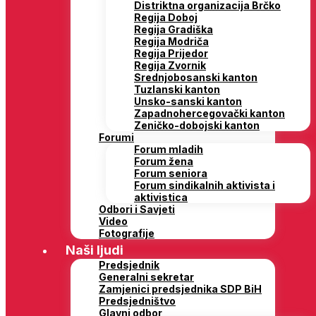
Distriktna organizacija Brčko
Regija Doboj
Regija Gradiška
Regija Modriča
Regija Prijedor
Regija Zvornik
Srednjobosanski kanton
Tuzlanski kanton
Unsko-sanski kanton
Zapadnohercegovački kanton
Zeničko-dobojski kanton
Forumi
Forum mladih
Forum žena
Forum seniora
Forum sindikalnih aktivista i
aktivistica
Odbori i Savjeti
Video
Fotografije
Naši ljudi
Predsjednik
Generalni sekretar
Zamjenici predsjednika SDP BiH
Predsjedništvo
Glavni odbor