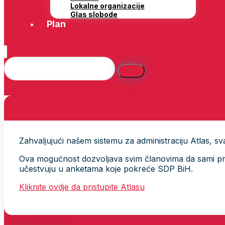
Lokalne organizacije
Glas slobode
Plan
Zahvaljujući našem sistemu za administraciju Atlas, svak
Ova mogućnost dozvoljava svim članovima da sami provj
učestvuju u anketama koje pokreće SDP BiH.
Kliknite ovdje da pristupite Atlasu