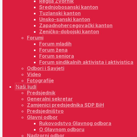
Regija Zvornik
Srednjobosanski kanton
Tuzlanski kanton
Unsko-sanski kanton
Zapadnohercegovački kanton
Zeničko-dobojski kanton
Forumi
Forum mladih
Forum žena
Forum seniora
Forum sindikalnih aktivista i aktivistica
Odbori i Savjeti
Video
Fotografije
Naši ljudi
Predsjednik
Generalni sekretar
Zamjenici predsjednika SDP BiH
Predsjedništvo
Glavni odbor
Rukovodstvo Glavnog odbora
O Glavnom odboru
Nadzorni odbor