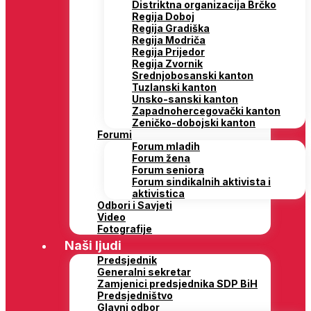
Distriktna organizacija Brčko
Regija Doboj
Regija Gradiška
Regija Modriča
Regija Prijedor
Regija Zvornik
Srednjobosanski kanton
Tuzlanski kanton
Unsko-sanski kanton
Zapadnohercegovački kanton
Zeničko-dobojski kanton
Forumi
Forum mladih
Forum žena
Forum seniora
Forum sindikalnih aktivista i
aktivistica
Odbori i Savjeti
Video
Fotografije
Naši ljudi
Predsjednik
Generalni sekretar
Zamjenici predsjednika SDP BiH
Predsjedništvo
Glavni odbor