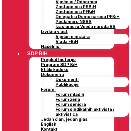
Vijećnici / Odbornici
Zastupnici u PSBiH
Zastupnici u PFBiH
Delegati u Domu naroda PFBiH
Poslanici u NSRS
Izaslanici u Vijeću naroda RS
Izvršna vlast
Vijeće ministara
Vlada FBiH
Načelnici
SDP BiH
Pregled historije
Program SDP BiH
Etički kodeks
Dokumenti
Dokumenti
Publikacije
Forumi
Forum mladih
Forum žena
Forum seniora
Forum sindikalnih aktivista /
aktivistica
Jedan član, jedan glas
English
Kontakt