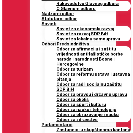
Rukovodstvo Glavnog odbora
O Glavnom odboru
Nadzorni odbor
Statutarni odbor
Savjeti
Savjet za ekonomski razvoj
Savjet za razvoj SDP BiH
Savjet za lokalnu samoupravu
Odbori Predsjedništva
Odbor za afirmaciju i zaštitu
vrijednosti antifašističke borbe
naroda i narodnosti Bosne i
Hercegovine
Odbor za turizam
Odbor za reformu ustava i ustavna
pitanja
Odbor za rad i socijalnu zaštitu
SDP BiH
Odbor za pravdu i državnu upravu
Odbor za okoliš
Odbor za sport i kulturu
Odbor za nauku i tehnologiju
Odbor za obrazovanje i nauku
Odbor za zdravstvo
Parlamentarci
Zastupnici u skupštinama kantona