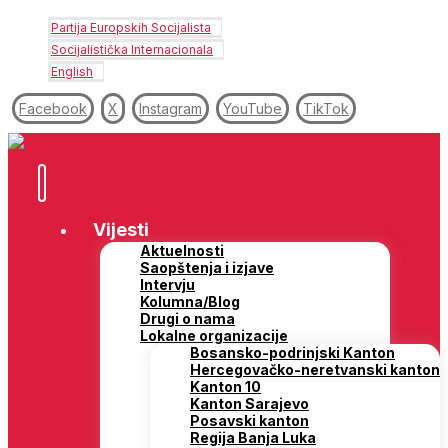
Partija Europskih Socijalista
Socijalistička Internacionala
English
Facebook
X
Instagram
YouTube
TikTok
Vijesti
Aktuelnosti
Saopštenja i izjave
Intervju
Kolumna/Blog
Drugi o nama
Lokalne organizacije
Bosansko-podrinjski Kanton
Hercegovačko-neretvanski kanton
Kanton 10
Kanton Sarajevo
Posavski kanton
Regija Banja Luka