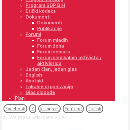
Program SDP BiH
Etički kodeks
Dokumenti
Dokumenti
Publikacije
Forumi
Forum mladih
Forum žena
Forum seniora
Forum sindikalnih aktivista /
aktivistica
Jedan član, jedan glas
English
Kontakt
Lokalne organizacije
Glas slobode
Plan
Facebook
X
Instagram
YouTube
TikTok
© Sva prava pridržana 2026