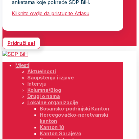
anketama koje pokreće SDP BiH.
Kliknite ovdje da pristupite Atlasu
Pridruži se!
Vijesti
Aktuelnosti
Saopštenja i izjave
Intervju
Kolumna/Blog
Drugi o nama
Lokalne organizacije
Bosansko-podrinjski Kanton
Hercegovačko-neretvanski
kanton
Kanton 10
Kanton Sarajevo