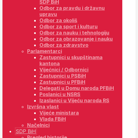
SDP BiH
Odbor za pravdu i državnu
upravu
Odbor za okoliš
Odbor za sport i kulturu
Odbor za nauku i tehnologiju
Odbor za obrazovanje i nauku
Odbor za zdravstvo
Parlamentarci
Zastupnici u skupštinama
kantona
Vijećnici / Odbornici
Zastupnici u PSBiH
Zastupnici u PFBiH
Delegati u Domu naroda PFBiH
Poslanici u NSRS
Izaslanici u Vijeću naroda RS
Izvršna vlast
Vijeće ministara
Vlada FBiH
Načelnici
SDP BiH
Pregled historije