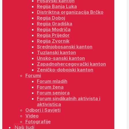
Posavski kanton
Regija Banja Luka
Distriktna organizacija Brčko
Regija Doboj
Regija Gradiška
Regija Modriča
Regija Prijedor
Regija Zvornik
Srednjobosanski kanton
Tuzlanski kanton
Unsko-sanski kanton
Zapadnohercegovački kanton
Zeničko-dobojski kanton
Forumi
Forum mladih
Forum žena
Forum seniora
Forum sindikalnih aktivista i
aktivistica
Odbori i Savjeti
Video
Fotografije
Naši ljudi