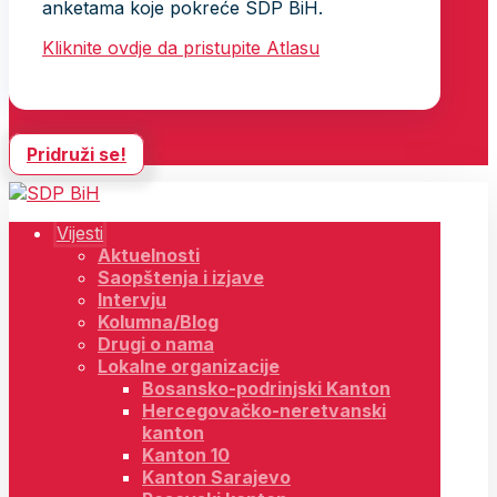
anketama koje pokreće SDP BiH.
Kliknite ovdje da pristupite Atlasu
Pridruži se!
Vijesti
Aktuelnosti
Saopštenja i izjave
Intervju
Kolumna/Blog
Drugi o nama
Lokalne organizacije
Bosansko-podrinjski Kanton
Hercegovačko-neretvanski
kanton
Kanton 10
Kanton Sarajevo