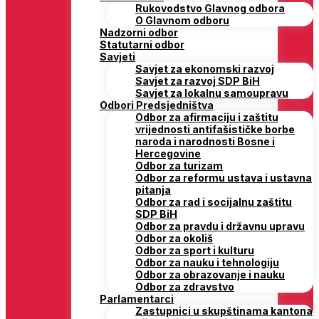
Rukovodstvo Glavnog odbora
O Glavnom odboru
Nadzorni odbor
Statutarni odbor
Savjeti
Savjet za ekonomski razvoj
Savjet za razvoj SDP BiH
Savjet za lokalnu samoupravu
Odbori Predsjedništva
Odbor za afirmaciju i zaštitu
vrijednosti antifašističke borbe
naroda i narodnosti Bosne i
Hercegovine
Odbor za turizam
Odbor za reformu ustava i ustavna
pitanja
Odbor za rad i socijalnu zaštitu
SDP BiH
Odbor za pravdu i državnu upravu
Odbor za okoliš
Odbor za sport i kulturu
Odbor za nauku i tehnologiju
Odbor za obrazovanje i nauku
Odbor za zdravstvo
Parlamentarci
Zastupnici u skupštinama kantona