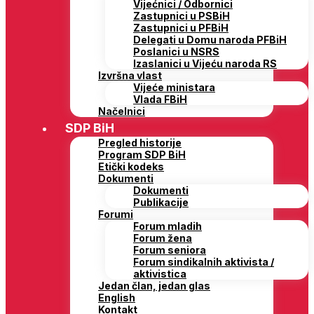
Vijećnici / Odbornici
Zastupnici u PSBiH
Zastupnici u PFBiH
Delegati u Domu naroda PFBiH
Poslanici u NSRS
Izaslanici u Vijeću naroda RS
Izvršna vlast
Vijeće ministara
Vlada FBiH
Načelnici
SDP BiH
Pregled historije
Program SDP BiH
Etički kodeks
Dokumenti
Dokumenti
Publikacije
Forumi
Forum mladih
Forum žena
Forum seniora
Forum sindikalnih aktivista /
aktivistica
Jedan član, jedan glas
English
Kontakt