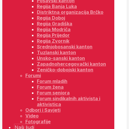
Posavski kanton
Regija Banja Luka
Distriktna organizacija Brčko
Regija Doboj
Regija Gradiška
Regija Modriča
Regija Prijedor
Regija Zvornik
Srednjobosanski kanton
Tuzlanski kanton
Unsko-sanski kanton
Zapadnohercegovački kanton
Zeničko-dobojski kanton
Forumi
Forum mladih
Forum žena
Forum seniora
Forum sindikalnih aktivista i
aktivistica
Odbori i Savjeti
Video
Fotografije
Naši ljudi