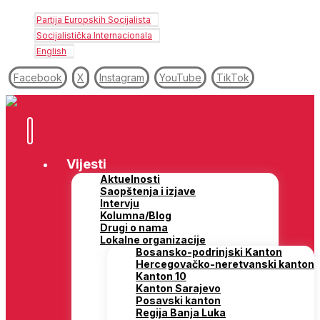
Partija Europskih Socijalista
Socijalistička Internacionala
English
Facebook
X
Instagram
YouTube
TikTok
Vijesti
Aktuelnosti
Saopštenja i izjave
Intervju
Kolumna/Blog
Drugi o nama
Lokalne organizacije
Bosansko-podrinjski Kanton
Hercegovačko-neretvanski kanton
Kanton 10
Kanton Sarajevo
Posavski kanton
Regija Banja Luka