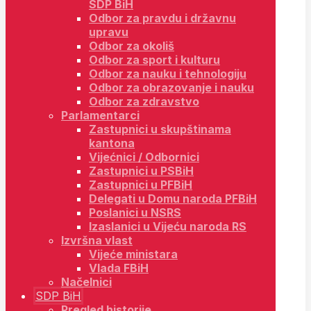
SDP BiH
Odbor za pravdu i državnu
upravu
Odbor za okoliš
Odbor za sport i kulturu
Odbor za nauku i tehnologiju
Odbor za obrazovanje i nauku
Odbor za zdravstvo
Parlamentarci
Zastupnici u skupštinama
kantona
Vijećnici / Odbornici
Zastupnici u PSBiH
Zastupnici u PFBiH
Delegati u Domu naroda PFBiH
Poslanici u NSRS
Izaslanici u Vijeću naroda RS
Izvršna vlast
Vijeće ministara
Vlada FBiH
Načelnici
SDP BiH
Pregled historije