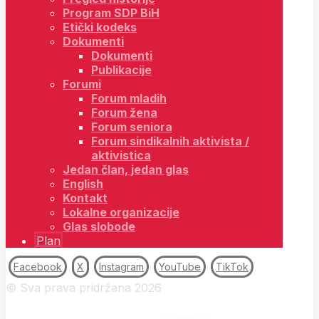
Program SDP BiH
Etički kodeks
Dokumenti
Dokumenti
Publikacije
Forumi
Forum mladih
Forum žena
Forum seniora
Forum sindikalnih aktivista /
aktivistica
Jedan član, jedan glas
English
Kontakt
Lokalne organizacije
Glas slobode
Plan
Facebook
X
Instagram
YouTube
TikTok
© Sva prava pridržana 2026