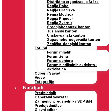
Distriktna organizacija Brčko
Regija Doboj
Regija Gradiška
Regija Modriča
Regija Prijedor
Regija Zvornik
Srednjobosanski kanton
Tuzlanski kanton
Unsko-sanski kanton
Zapadnohercegovački kanton
Zeničko-dobojski kanton
Forumi
Forum mladih
Forum žena
Forum seniora
Forum sindikalnih aktivista i
aktivistica
Odbori i Savjeti
Video
Fotografije
Naši ljudi
Predsjednik
Generalni sekretar
Zamjenici predsjednika SDP BiH
Predsjedništvo
Glavni odbor