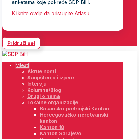
anketama koje pokreće SDP BiH.
Kliknite ovdje da pristupite Atlasu
Pridruži se!
Vijesti
Aktuelnosti
Saopštenja i izjave
Intervju
Kolumna/Blog
Drugi o nama
Lokalne organizacije
Bosansko-podrinjski Kanton
Hercegovačko-neretvanski
kanton
Kanton 10
Kanton Sarajevo