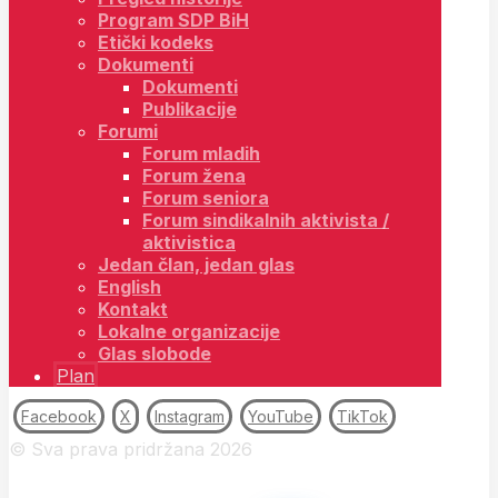
Program SDP BiH
Etički kodeks
Dokumenti
Dokumenti
Publikacije
Forumi
Forum mladih
Forum žena
Forum seniora
Forum sindikalnih aktivista /
aktivistica
Jedan član, jedan glas
English
Kontakt
Lokalne organizacije
Glas slobode
Plan
Facebook
X
Instagram
YouTube
TikTok
© Sva prava pridržana 2026