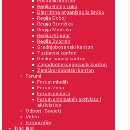
Posavski kanton
Regija Banja Luka
Distriktna organizacija Brčko
Regija Doboj
Regija Gradiška
Regija Modriča
Regija Prijedor
Regija Zvornik
Srednjobosanski kanton
Tuzlanski kanton
Unsko-sanski kanton
Zapadnohercegovački kanton
Zeničko-dobojski kanton
Forumi
Forum mladih
Forum žena
Forum seniora
Forum sindikalnih aktivista i
aktivistica
Odbori i Savjeti
Video
Fotografije
Naši ljudi