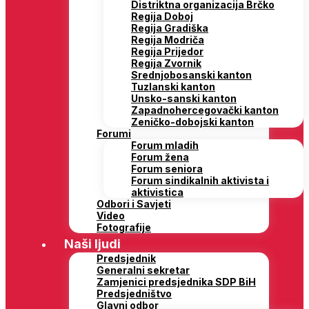
Distriktna organizacija Brčko
Regija Doboj
Regija Gradiška
Regija Modriča
Regija Prijedor
Regija Zvornik
Srednjobosanski kanton
Tuzlanski kanton
Unsko-sanski kanton
Zapadnohercegovački kanton
Zeničko-dobojski kanton
Forumi
Forum mladih
Forum žena
Forum seniora
Forum sindikalnih aktivista i
aktivistica
Odbori i Savjeti
Video
Fotografije
Naši ljudi
Predsjednik
Generalni sekretar
Zamjenici predsjednika SDP BiH
Predsjedništvo
Glavni odbor