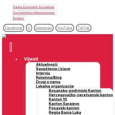
Partija Europskih Socijalista
Socijalistička Internacionala
English
Facebook
X
Instagram
YouTube
TikTok
Vijesti
Aktuelnosti
Saopštenja i izjave
Intervju
Kolumna/Blog
Drugi o nama
Lokalne organizacije
Bosansko-podrinjski Kanton
Hercegovačko-neretvanski kanton
Kanton 10
Kanton Sarajevo
Posavski kanton
Regija Banja Luka