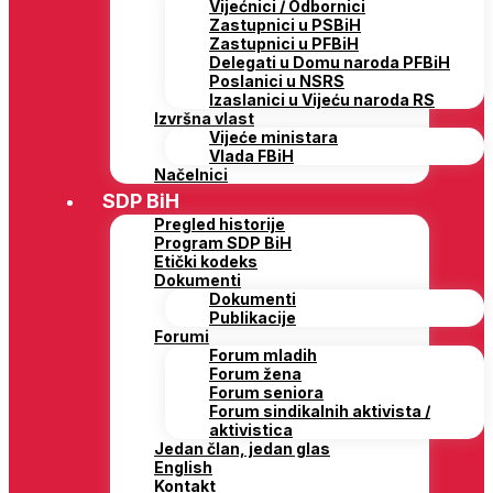
Vijećnici / Odbornici
Zastupnici u PSBiH
Zastupnici u PFBiH
Delegati u Domu naroda PFBiH
Poslanici u NSRS
Izaslanici u Vijeću naroda RS
Izvršna vlast
Vijeće ministara
Vlada FBiH
Načelnici
SDP BiH
Pregled historije
Program SDP BiH
Etički kodeks
Dokumenti
Dokumenti
Publikacije
Forumi
Forum mladih
Forum žena
Forum seniora
Forum sindikalnih aktivista /
aktivistica
Jedan član, jedan glas
English
Kontakt