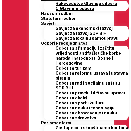
Rukovodstvo Glavnog odbora
O Glavnom odboru
Nadzorni odbor
Statutarni odbor
Savjeti
Savjet za ekonomski razvoj
Savjet za razvoj SDP BiH
Savjet za lokalnu samoupravu
Odbori Predsjedništva
Odbor za afirmaciju i zaštitu
vrijednosti antifašističke borbe
naroda i narodnosti Bosne i
Hercegovine
Odbor za turizam
Odbor za reformu ustava i ustavna
pitanja
Odbor za rad i socijalnu zaštitu
SDP BiH
Odbor za pravdu i državnu upravu
Odbor za okoliš
Odbor za sport i kulturu
Odbor za nauku i tehnologiju
Odbor za obrazovanje i nauku
Odbor za zdravstvo
Parlamentarci
Zastupnici u skupštinama kantona