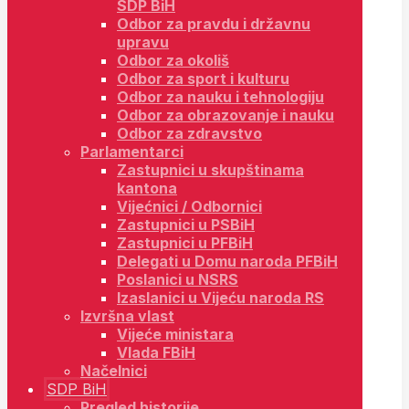
SDP BiH
Odbor za pravdu i državnu
upravu
Odbor za okoliš
Odbor za sport i kulturu
Odbor za nauku i tehnologiju
Odbor za obrazovanje i nauku
Odbor za zdravstvo
Parlamentarci
Zastupnici u skupštinama
kantona
Vijećnici / Odbornici
Zastupnici u PSBiH
Zastupnici u PFBiH
Delegati u Domu naroda PFBiH
Poslanici u NSRS
Izaslanici u Vijeću naroda RS
Izvršna vlast
Vijeće ministara
Vlada FBiH
Načelnici
SDP BiH
Pregled historije