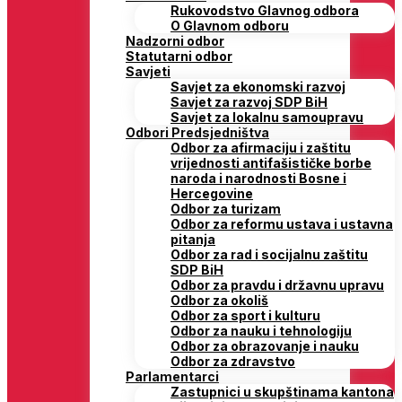
Rukovodstvo Glavnog odbora
O Glavnom odboru
Nadzorni odbor
Statutarni odbor
Savjeti
Savjet za ekonomski razvoj
Savjet za razvoj SDP BiH
Savjet za lokalnu samoupravu
Odbori Predsjedništva
Odbor za afirmaciju i zaštitu
vrijednosti antifašističke borbe
naroda i narodnosti Bosne i
Hercegovine
Odbor za turizam
Odbor za reformu ustava i ustavna
pitanja
Odbor za rad i socijalnu zaštitu
SDP BiH
Odbor za pravdu i državnu upravu
Odbor za okoliš
Odbor za sport i kulturu
Odbor za nauku i tehnologiju
Odbor za obrazovanje i nauku
Odbor za zdravstvo
Parlamentarci
Zastupnici u skupštinama kantona