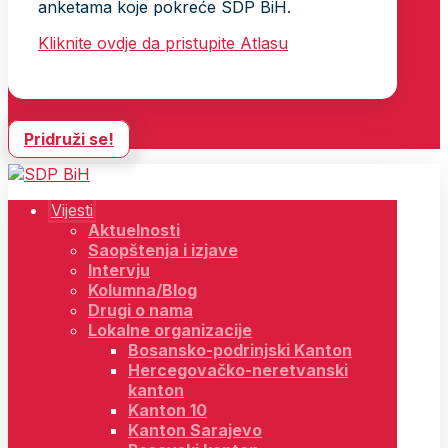
anketama koje pokreće SDP BiH.
Kliknite ovdje da pristupite Atlasu
Pridruži se!
Vijesti
Aktuelnosti
Saopštenja i izjave
Intervju
Kolumna/Blog
Drugi o nama
Lokalne organizacije
Bosansko-podrinjski Kanton
Hercegovačko-neretvanski
kanton
Kanton 10
Kanton Sarajevo