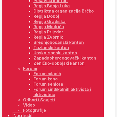
Posavski kanton
Regija Banja Luka
Distriktna organizacija Brčko
Regija Doboj
Regija Gradiška
Regija Modriča
Regija Prijedor
Regija Zvornik
Srednjobosanski kanton
Tuzlanski kanton
Unsko-sanski kanton
Zapadnohercegovački kanton
Zeničko-dobojski kanton
Forumi
Forum mladih
Forum žena
Forum seniora
Forum sindikalnih aktivista i
aktivistica
Odbori i Savjeti
Video
Fotografije
Naši ljudi