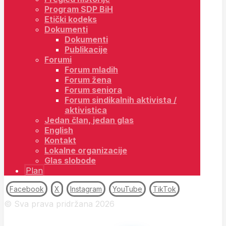
Program SDP BiH
Etički kodeks
Dokumenti
Dokumenti
Publikacije
Forumi
Forum mladih
Forum žena
Forum seniora
Forum sindikalnih aktivista /
aktivistica
Jedan član, jedan glas
English
Kontakt
Lokalne organizacije
Glas slobode
Plan
Facebook
X
Instagram
YouTube
TikTok
© Sva prava pridržana 2026