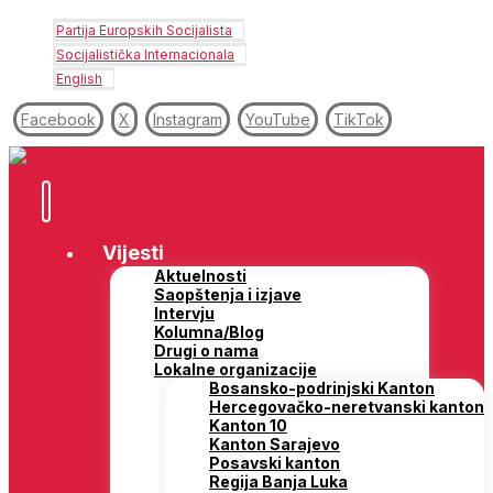
Partija Europskih Socijalista
Socijalistička Internacionala
English
Facebook
X
Instagram
YouTube
TikTok
Vijesti
Aktuelnosti
Saopštenja i izjave
Intervju
Kolumna/Blog
Drugi o nama
Lokalne organizacije
Bosansko-podrinjski Kanton
Hercegovačko-neretvanski kanton
Kanton 10
Kanton Sarajevo
Posavski kanton
Regija Banja Luka