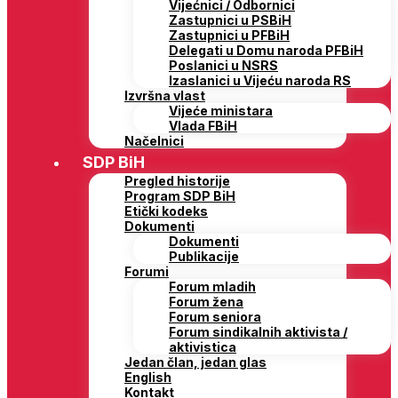
Vijećnici / Odbornici
Zastupnici u PSBiH
Zastupnici u PFBiH
Delegati u Domu naroda PFBiH
Poslanici u NSRS
Izaslanici u Vijeću naroda RS
Izvršna vlast
Vijeće ministara
Vlada FBiH
Načelnici
SDP BiH
Pregled historije
Program SDP BiH
Etički kodeks
Dokumenti
Dokumenti
Publikacije
Forumi
Forum mladih
Forum žena
Forum seniora
Forum sindikalnih aktivista /
aktivistica
Jedan član, jedan glas
English
Kontakt