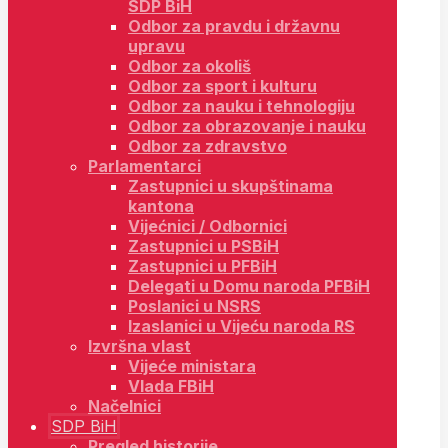
SDP BiH
Odbor za pravdu i državnu
upravu
Odbor za okoliš
Odbor za sport i kulturu
Odbor za nauku i tehnologiju
Odbor za obrazovanje i nauku
Odbor za zdravstvo
Parlamentarci
Zastupnici u skupštinama
kantona
Vijećnici / Odbornici
Zastupnici u PSBiH
Zastupnici u PFBiH
Delegati u Domu naroda PFBiH
Poslanici u NSRS
Izaslanici u Vijeću naroda RS
Izvršna vlast
Vijeće ministara
Vlada FBiH
Načelnici
SDP BiH
Pregled historije