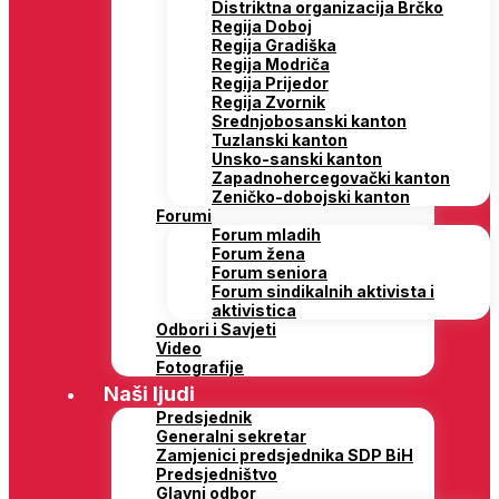
Distriktna organizacija Brčko
Regija Doboj
Regija Gradiška
Regija Modriča
Regija Prijedor
Regija Zvornik
Srednjobosanski kanton
Tuzlanski kanton
Unsko-sanski kanton
Zapadnohercegovački kanton
Zeničko-dobojski kanton
Forumi
Forum mladih
Forum žena
Forum seniora
Forum sindikalnih aktivista i
aktivistica
Odbori i Savjeti
Video
Fotografije
Naši ljudi
Predsjednik
Generalni sekretar
Zamjenici predsjednika SDP BiH
Predsjedništvo
Glavni odbor