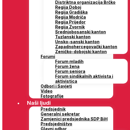
Distriktna organizacija Brčko
Regija Doboj
Regija Gradiška
Regija Modriča
Regija Prijedor
Regija Zvornik
Srednjobosanski kanton
Tuzlanski kanton
Unsko-sanski kanton
Zapadnohercegovački kanton
Zeničko-dobojski kanton
Forumi
Forum mladih
Forum žena
Forum seniora
Forum sindikalnih aktivista i
aktivistica
Odbori i Savjeti
Video
Fotografije
Naši ljudi
Predsjednik
Generalni sekretar
Zamjenici predsjednika SDP BiH
Predsjedništvo
Glavni odbor