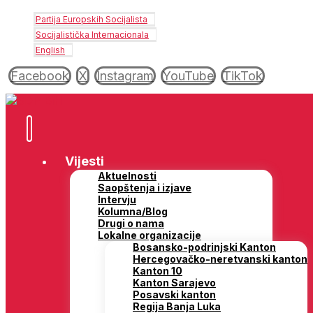
Partija Europskih Socijalista
Socijalistička Internacionala
English
Facebook
X
Instagram
YouTube
TikTok
Vijesti
Aktuelnosti
Saopštenja i izjave
Intervju
Kolumna/Blog
Drugi o nama
Lokalne organizacije
Bosansko-podrinjski Kanton
Hercegovačko-neretvanski kanton
Kanton 10
Kanton Sarajevo
Posavski kanton
Regija Banja Luka