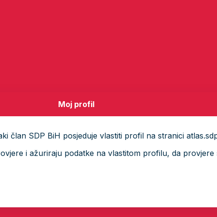
Moj profil
i član SDP BiH posjeduje vlastiti profil na stranici atlas.sd
ere i ažuriraju podatke na vlastitom profilu, da provjere s