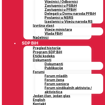
Vijećnici / Odbornici
Zastupnici u PSBiH
Zastupnici u PFBiH
Delegati u Domu naroda PFBiH
Poslanici u NSRS
Izaslanici u Vijeću naroda RS
Izvršna vlast
Vijeće ministara
Vlada FBiH
Načelnici
SDP BiH
Pregled historije
Program SDP BiH
Etički kodeks
Dokumenti
Dokumenti
Publikacije
Forumi
Forum mladih
Forum žena
Forum seniora
Forum sindikalnih aktivista /
aktivistica
Jedan član, jedan glas
English
Kontakt