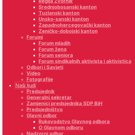
Regija Zvornik
Srednjobosanski kanton
Tuzlanski kanton
Unsko-sanski kanton
Zapadnohercegovački kanton
Zeničko-dobojski kanton
Forumi
Forum mladih
Forum žena
Forum seniora
Forum sindikalnih aktivista i aktivistica
Odbori i Savjeti
Video
Fotografije
Naši ljudi
Predsjednik
Generalni sekretar
Zamjenici predsjednika SDP BiH
Predsjedništvo
Glavni odbor
Rukovodstvo Glavnog odbora
O Glavnom odboru
Nadzorni odbor