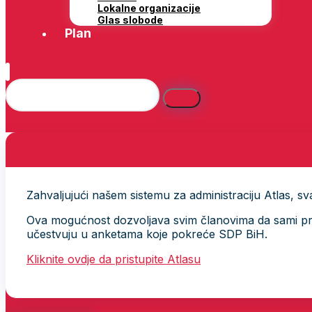
Lokalne organizacije
Glas slobode
Plan
Zahvaljujući našem sistemu za administraciju Atlas, svak
Ova mogućnost dozvoljava svim članovima da sami provj
učestvuju u anketama koje pokreće SDP BiH.
Kliknite ovdje da pristupite Atlasu