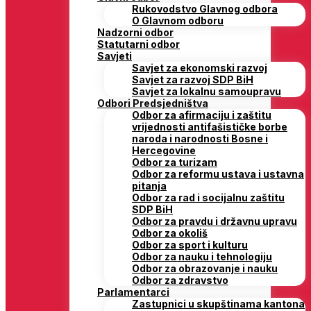
Rukovodstvo Glavnog odbora
O Glavnom odboru
Nadzorni odbor
Statutarni odbor
Savjeti
Savjet za ekonomski razvoj
Savjet za razvoj SDP BiH
Savjet za lokalnu samoupravu
Odbori Predsjedništva
Odbor za afirmaciju i zaštitu
vrijednosti antifašističke borbe
naroda i narodnosti Bosne i
Hercegovine
Odbor za turizam
Odbor za reformu ustava i ustavna
pitanja
Odbor za rad i socijalnu zaštitu
SDP BiH
Odbor za pravdu i državnu upravu
Odbor za okoliš
Odbor za sport i kulturu
Odbor za nauku i tehnologiju
Odbor za obrazovanje i nauku
Odbor za zdravstvo
Parlamentarci
Zastupnici u skupštinama kantona