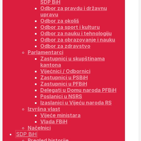
SDP BiH
Odbor za pravdu i državnu
upravu
Odbor za okoliš
Odbor za sport i kulturu
Odbor za nauku i tehnologiju
Odbor za obrazovanje i nauku
Odbor za zdravstvo
Parlamentarci
Zastupnici u skupštinama
kantona
Vijećnici / Odbornici
Zastupnici u PSBiH
Zastupnici u PFBiH
Delegati u Domu naroda PFBiH
Poslanici u NSRS
Izaslanici u Vijeću naroda RS
Izvršna vlast
Vijeće ministara
Vlada FBiH
Načelnici
SDP BiH
Pregled historije