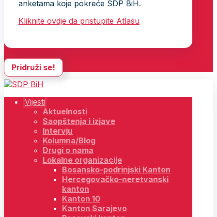
anketama koje pokreće SDP BiH.
Kliknite ovdje da pristupite Atlasu
Pridruži se!
Vijesti
Aktuelnosti
Saopštenja i izjave
Intervju
Kolumna/Blog
Drugi o nama
Lokalne organizacije
Bosansko-podrinjski Kanton
Hercegovačko-neretvanski
kanton
Kanton 10
Kanton Sarajevo