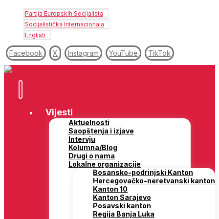
Partija Europskih Socijalista
Socijalistička Internacionala
English
Facebook
X
Instagram
YouTube
TikTok
Vijesti
Aktuelnosti
Saopštenja i izjave
Intervju
Kolumna/Blog
Drugi o nama
Lokalne organizacije
Bosansko-podrinjski Kanton
Hercegovačko-neretvanski kanton
Kanton 10
Kanton Sarajevo
Posavski kanton
Regija Banja Luka