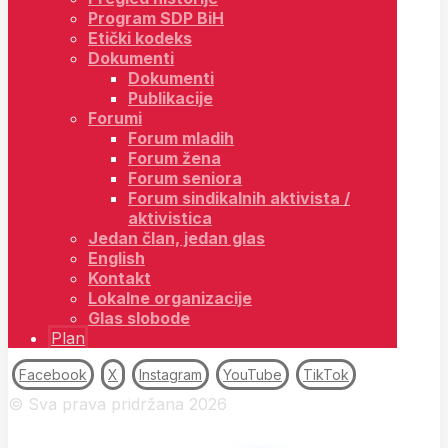
Program SDP BiH
Etički kodeks
Dokumenti
Dokumenti
Publikacije
Forumi
Forum mladih
Forum žena
Forum seniora
Forum sindikalnih aktivista /
aktivistica
Jedan član, jedan glas
English
Kontakt
Lokalne organizacije
Glas slobode
Plan
Facebook
X
Instagram
YouTube
TikTok
© Sva prava pridržana 2026