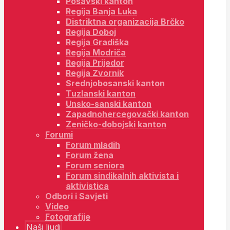
Posavski kanton
Regija Banja Luka
Distriktna organizacija Brčko
Regija Doboj
Regija Gradiška
Regija Modriča
Regija Prijedor
Regija Zvornik
Srednjobosanski kanton
Tuzlanski kanton
Unsko-sanski kanton
Zapadnohercegovački kanton
Zeničko-dobojski kanton
Forumi
Forum mladih
Forum žena
Forum seniora
Forum sindikalnih aktivista i
aktivistica
Odbori i Savjeti
Video
Fotografije
Naši ljudi