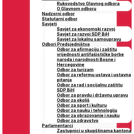
Rukovodstvo Glavnog odbora
O Glavnom odboru
Nadzorni odbor
Statutarni odbor
Savjeti
Savjet za ekonomski razvoj
Savjet za razvoj SDP BiH
Savjet za lokalnu samoupravu
Odbori Predsjedništva
Odbor za afirmaciju i zaštitu
vrijednosti antifašističke borbe
naroda i narodnosti Bosne i
Hercegovine
Odbor za turizam
Odbor za reformu ustava i ustavna
pitanja
Odbor za rad i socijalnu zaštitu
SDP BiH
Odbor za pravdu i državnu upravu
Odbor za okoliš
Odbor za sport i kulturu
Odbor za nauku i tehnologiju
Odbor za obrazovanje i nauku
Odbor za zdravstvo
Parlamentarci
Zastupnici u skupštinama kantona