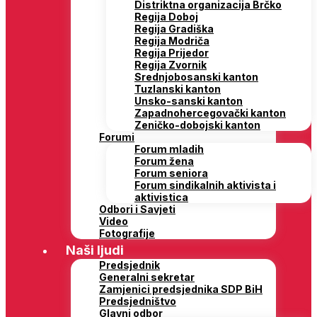
Distriktna organizacija Brčko
Regija Doboj
Regija Gradiška
Regija Modriča
Regija Prijedor
Regija Zvornik
Srednjobosanski kanton
Tuzlanski kanton
Unsko-sanski kanton
Zapadnohercegovački kanton
Zeničko-dobojski kanton
Forumi
Forum mladih
Forum žena
Forum seniora
Forum sindikalnih aktivista i
aktivistica
Odbori i Savjeti
Video
Fotografije
Naši ljudi
Predsjednik
Generalni sekretar
Zamjenici predsjednika SDP BiH
Predsjedništvo
Glavni odbor