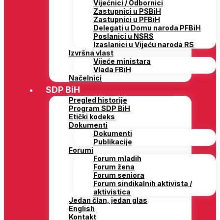
Vijećnici / Odbornici
Zastupnici u PSBiH
Zastupnici u PFBiH
Delegati u Domu naroda PFBiH
Poslanici u NSRS
Izaslanici u Vijeću naroda RS
Izvršna vlast
Vijeće ministara
Vlada FBiH
Načelnici
SDP BiH
Pregled historije
Program SDP BiH
Etički kodeks
Dokumenti
Dokumenti
Publikacije
Forumi
Forum mladih
Forum žena
Forum seniora
Forum sindikalnih aktivista /
aktivistica
Jedan član, jedan glas
English
Kontakt