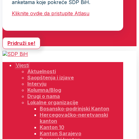
anketama koje pokreće SDP BiH.
Kliknite ovdje da pristupite Atlasu
Pridruži se!
Vijesti
Aktuelnosti
Saopštenja i izjave
Intervju
Kolumna/Blog
Drugi o nama
Lokalne organizacije
Bosansko-podrinjski Kanton
Hercegovačko-neretvanski
kanton
Kanton 10
Kanton Sarajevo