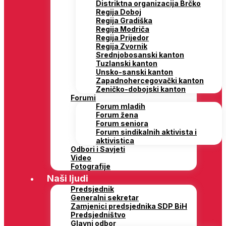
Distriktna organizacija Brčko
Regija Doboj
Regija Gradiška
Regija Modriča
Regija Prijedor
Regija Zvornik
Srednjobosanski kanton
Tuzlanski kanton
Unsko-sanski kanton
Zapadnohercegovački kanton
Zeničko-dobojski kanton
Forumi
Forum mladih
Forum žena
Forum seniora
Forum sindikalnih aktivista i
aktivistica
Odbori i Savjeti
Video
Fotografije
Naši ljudi
Predsjednik
Generalni sekretar
Zamjenici predsjednika SDP BiH
Predsjedništvo
Glavni odbor