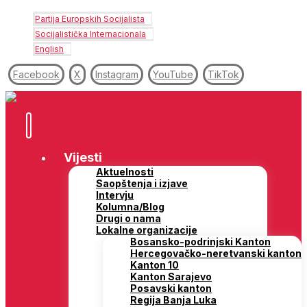
Partija Europskih Socijalista
Socijalistička Internacionala
English
Facebook
X
Instagram
YouTube
TikTok
Vijesti
Aktuelnosti
Saopštenja i izjave
Intervju
Kolumna/Blog
Drugi o nama
Lokalne organizacije
Bosansko-podrinjski Kanton
Hercegovačko-neretvanski kanton
Kanton 10
Kanton Sarajevo
Posavski kanton
Regija Banja Luka