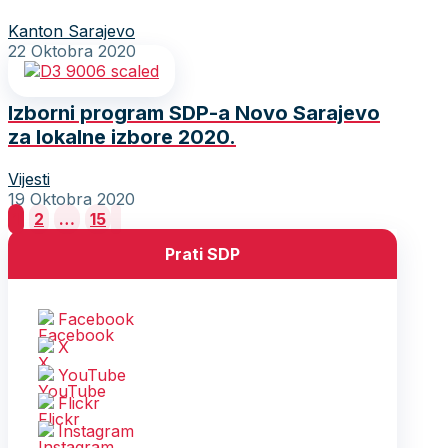
Kanton Sarajevo
22 Oktobra 2020
Izborni program SDP-a Novo Sarajevo
za lokalne izbore 2020.
Vijesti
19 Oktobra 2020
Posts
1
2
…
15
pagination
Prati SDP
Facebook
X
YouTube
Flickr
Instagram