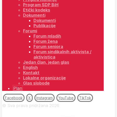
Program SDP BiH
Etički kodeks
Dokumenti
Dokumenti
Publikacije
Forumi
Forum mladih
Forum žena
Forum seniora
Forum sindikalnih aktivista /
aktivistica
Jedan član, jedan glas
English
Kontakt
Lokalne organizacije
Glas slobode
Plan
Facebook
X
Instagram
YouTube
TikTok
© Sva prava pridržana 2026