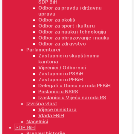
SDP BiH
Odbor za pravdu i državnu
upravu
Odbor za okoliš
Odbor za sport i kulturu
Odbor za nauku i tehnologiju
Odbor za obrazovanje i nauku
Odbor za zdravstvo
Parlamentarci
Zastupnici u skupštinama
kantona
Vijećnici / Odbornici
Zastupnici u PSBiH
Zastupnici u PFBiH
Delegati u Domu naroda PFBiH
Poslanici u NSRS
Izaslanici u Vijeću naroda RS
Izvršna vlast
Vijeće ministara
Vlada FBiH
Načelnici
SDP BiH
Pregled historije