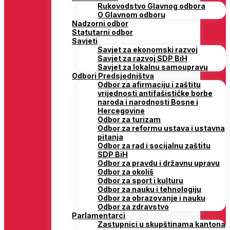
Rukovodstvo Glavnog odbora
O Glavnom odboru
Nadzorni odbor
Statutarni odbor
Savjeti
Savjet za ekonomski razvoj
Savjet za razvoj SDP BiH
Savjet za lokalnu samoupravu
Odbori Predsjedništva
Odbor za afirmaciju i zaštitu
vrijednosti antifašističke borbe
naroda i narodnosti Bosne i
Hercegovine
Odbor za turizam
Odbor za reformu ustava i ustavna
pitanja
Odbor za rad i socijalnu zaštitu
SDP BiH
Odbor za pravdu i državnu upravu
Odbor za okoliš
Odbor za sport i kulturu
Odbor za nauku i tehnologiju
Odbor za obrazovanje i nauku
Odbor za zdravstvo
Parlamentarci
Zastupnici u skupštinama kantona