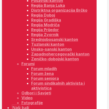
Posavski kanton
Regija Banja Luka
Distriktna organizacija Brčko
Regija Doboj
Regija Gradiška
Regija Modriča
Regija Prijedor
Regija Zvornik
Srednjobosanski kanton
Tuzlanski kanton
Unsko-sanski kanton
Zapadnohercegovački kanton
Zeničko-dobojski kanton
Forumi
Forum mladih
Forum žena
Forum seniora
Forum sindikalnih aktivista i
aktivistica
Odbori i Savjeti
Video
Fotografije
Naši ljudi