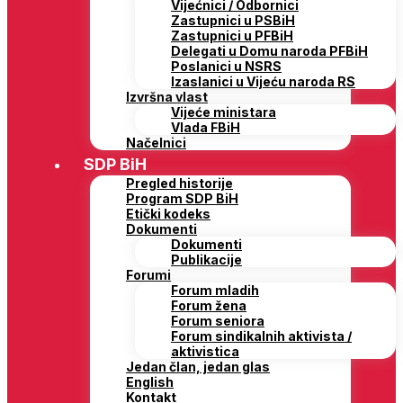
Vijećnici / Odbornici
Zastupnici u PSBiH
Zastupnici u PFBiH
Delegati u Domu naroda PFBiH
Poslanici u NSRS
Izaslanici u Vijeću naroda RS
Izvršna vlast
Vijeće ministara
Vlada FBiH
Načelnici
SDP BiH
Pregled historije
Program SDP BiH
Etički kodeks
Dokumenti
Dokumenti
Publikacije
Forumi
Forum mladih
Forum žena
Forum seniora
Forum sindikalnih aktivista /
aktivistica
Jedan član, jedan glas
English
Kontakt