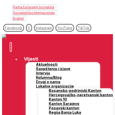
Partija Europskih Socijalista
Socijalistička Internacionala
English
Facebook
X
Instagram
YouTube
TikTok
Vijesti
Aktuelnosti
Saopštenja i izjave
Intervju
Kolumna/Blog
Drugi o nama
Lokalne organizacije
Bosansko-podrinjski Kanton
Hercegovačko-neretvanski kanton
Kanton 10
Kanton Sarajevo
Posavski kanton
Regija Banja Luka