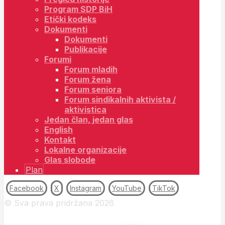
Program SDP BiH
Etički kodeks
Dokumenti
Dokumenti
Publikacije
Forumi
Forum mladih
Forum žena
Forum seniora
Forum sindikalnih aktivista /
aktivistica
Jedan član, jedan glas
English
Kontakt
Lokalne organizacije
Glas slobode
Plan
Facebook
X
Instagram
YouTube
TikTok
© Sva prava pridržana 2026