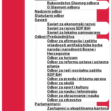
Rukovodstvo Glavnog odbora
O Glavnom odboru
Nadzorni odbor
Statutarni odbor
Savjeti
Savjet za ekonomski razvoj
Savjet za razvoj SDP BiH
Savjet za lokalnu samoupravu
Odbori Predsjedništva
Odbor za afirmaciju i zaštitu
vrijednosti antifašističke borbe
naroda i narodnosti Bosne i
Hercegovine
Odbor za turizam
Odbor za reformu ustava i ustavna
pitanja
Odbor za rad i socijalnu zaštitu
SDP BiH
Odbor za pravdu i državnu upravu
Odbor za okoliš
Odbor za sport i kulturu
Odbor za nauku i tehnologiju
Odbor za obrazovanje i nauku
Odbor za zdravstvo
Parlamentarci
Zastupnici u skupštinama kantona