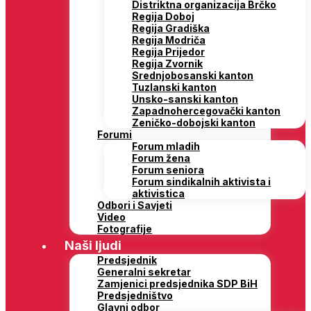
Distriktna organizacija Brčko
Regija Doboj
Regija Gradiška
Regija Modriča
Regija Prijedor
Regija Zvornik
Srednjobosanski kanton
Tuzlanski kanton
Unsko-sanski kanton
Zapadnohercegovački kanton
Zeničko-dobojski kanton
Forumi
Forum mladih
Forum žena
Forum seniora
Forum sindikalnih aktivista i
aktivistica
Odbori i Savjeti
Video
Fotografije
Naši ljudi
Predsjednik
Generalni sekretar
Zamjenici predsjednika SDP BiH
Predsjedništvo
Glavni odbor