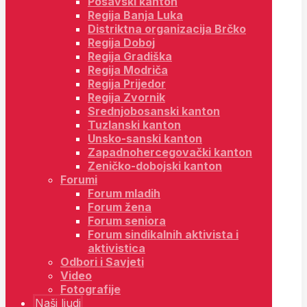
Posavski kanton
Regija Banja Luka
Distriktna organizacija Brčko
Regija Doboj
Regija Gradiška
Regija Modriča
Regija Prijedor
Regija Zvornik
Srednjobosanski kanton
Tuzlanski kanton
Unsko-sanski kanton
Zapadnohercegovački kanton
Zeničko-dobojski kanton
Forumi
Forum mladih
Forum žena
Forum seniora
Forum sindikalnih aktivista i
aktivistica
Odbori i Savjeti
Video
Fotografije
Naši ljudi