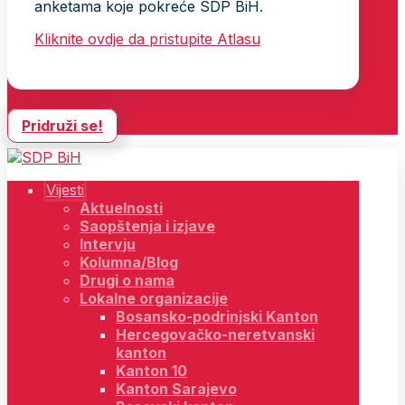
anketama koje pokreće SDP BiH.
Kliknite ovdje da pristupite Atlasu
Pridruži se!
Vijesti
Aktuelnosti
Saopštenja i izjave
Intervju
Kolumna/Blog
Drugi o nama
Lokalne organizacije
Bosansko-podrinjski Kanton
Hercegovačko-neretvanski
kanton
Kanton 10
Kanton Sarajevo