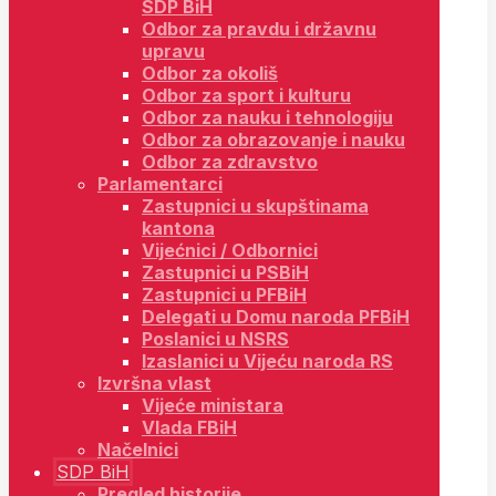
SDP BiH
Odbor za pravdu i državnu
upravu
Odbor za okoliš
Odbor za sport i kulturu
Odbor za nauku i tehnologiju
Odbor za obrazovanje i nauku
Odbor za zdravstvo
Parlamentarci
Zastupnici u skupštinama
kantona
Vijećnici / Odbornici
Zastupnici u PSBiH
Zastupnici u PFBiH
Delegati u Domu naroda PFBiH
Poslanici u NSRS
Izaslanici u Vijeću naroda RS
Izvršna vlast
Vijeće ministara
Vlada FBiH
Načelnici
SDP BiH
Pregled historije