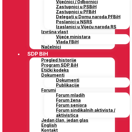
Vijećnici / Odbornici
Zastupnici u PSBiH
Zastupnici u PFBiH
Delegati u Domu naroda PFBiH
Poslanici u NSRS
Izaslanici u Vijeću naroda RS
Izvršna vlast
Vijeće ministara
Vlada FBiH
Načelnici
SDP BiH
Pregled historije
Program SDP BiH
Etički kodeks
Dokumenti
Dokumenti
Publikacije
Forumi
Forum mladih
Forum žena
Forum seniora
Forum sindikalnih aktivista /
aktivistica
Jedan član, jedan glas
English
Kontakt