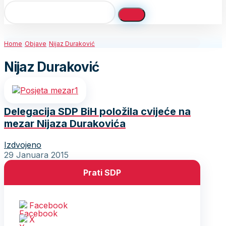
Home
Objave
Nijaz Duraković
Nijaz Duraković
Delegacija SDP BiH položila cvijeće na
mezar Nijaza Durakovića
Izdvojeno
29 Januara 2015
Prati SDP
Facebook
X