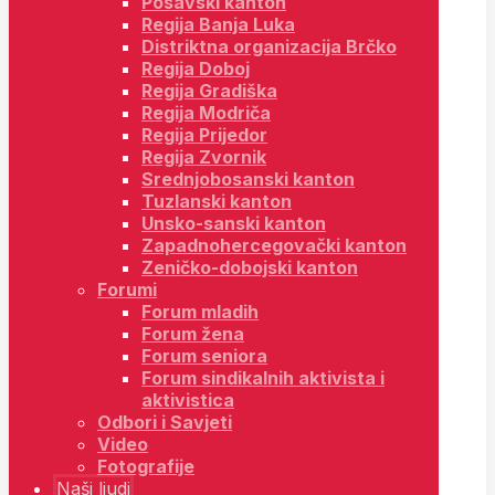
Posavski kanton
Regija Banja Luka
Distriktna organizacija Brčko
Regija Doboj
Regija Gradiška
Regija Modriča
Regija Prijedor
Regija Zvornik
Srednjobosanski kanton
Tuzlanski kanton
Unsko-sanski kanton
Zapadnohercegovački kanton
Zeničko-dobojski kanton
Forumi
Forum mladih
Forum žena
Forum seniora
Forum sindikalnih aktivista i
aktivistica
Odbori i Savjeti
Video
Fotografije
Naši ljudi