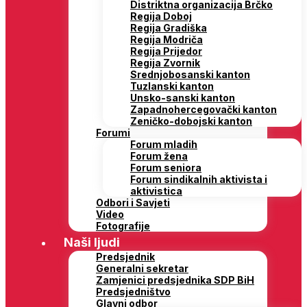
Distriktna organizacija Brčko
Regija Doboj
Regija Gradiška
Regija Modriča
Regija Prijedor
Regija Zvornik
Srednjobosanski kanton
Tuzlanski kanton
Unsko-sanski kanton
Zapadnohercegovački kanton
Zeničko-dobojski kanton
Forumi
Forum mladih
Forum žena
Forum seniora
Forum sindikalnih aktivista i
aktivistica
Odbori i Savjeti
Video
Fotografije
Naši ljudi
Predsjednik
Generalni sekretar
Zamjenici predsjednika SDP BiH
Predsjedništvo
Glavni odbor