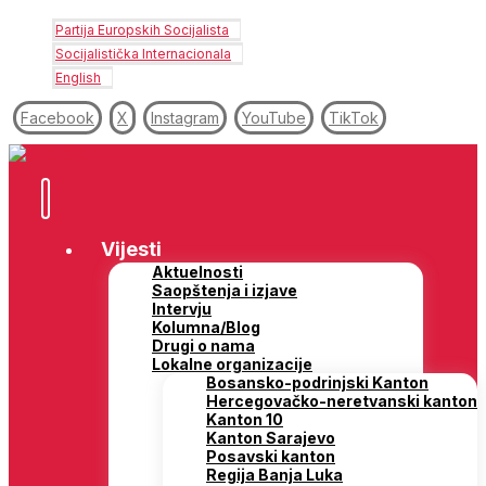
Partija Europskih Socijalista
Socijalistička Internacionala
English
Facebook
X
Instagram
YouTube
TikTok
Vijesti
Aktuelnosti
Saopštenja i izjave
Intervju
Kolumna/Blog
Drugi o nama
Lokalne organizacije
Bosansko-podrinjski Kanton
Hercegovačko-neretvanski kanton
Kanton 10
Kanton Sarajevo
Posavski kanton
Regija Banja Luka