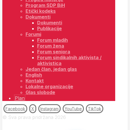
Program SDP BiH
Etički kodeks
Dokumenti
Dokumenti
Publikacije
Forumi
Forum mladih
Forum žena
Forum seniora
Forum sindikalnih aktivista /
aktivistica
Jedan član, jedan glas
English
Kontakt
Lokalne organizacije
Glas slobode
Plan
Facebook
X
Instagram
YouTube
TikTok
© Sva prava pridržana 2026