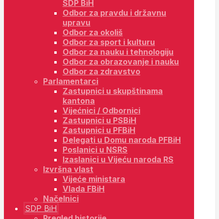
SDP BiH
Odbor za pravdu i državnu
upravu
Odbor za okoliš
Odbor za sport i kulturu
Odbor za nauku i tehnologiju
Odbor za obrazovanje i nauku
Odbor za zdravstvo
Parlamentarci
Zastupnici u skupštinama
kantona
Vijećnici / Odbornici
Zastupnici u PSBiH
Zastupnici u PFBiH
Delegati u Domu naroda PFBiH
Poslanici u NSRS
Izaslanici u Vijeću naroda RS
Izvršna vlast
Vijeće ministara
Vlada FBiH
Načelnici
SDP BiH
Pregled historije