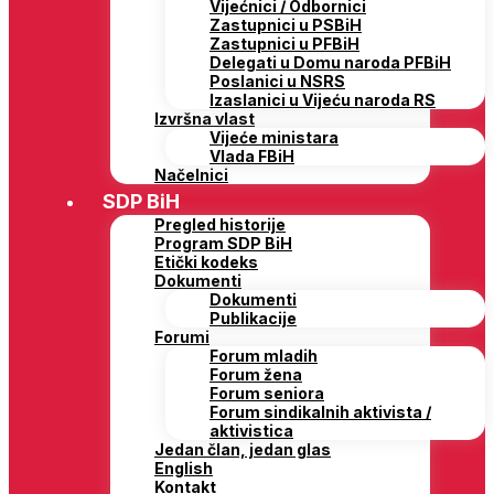
Vijećnici / Odbornici
Zastupnici u PSBiH
Zastupnici u PFBiH
Delegati u Domu naroda PFBiH
Poslanici u NSRS
Izaslanici u Vijeću naroda RS
Izvršna vlast
Vijeće ministara
Vlada FBiH
Načelnici
SDP BiH
Pregled historije
Program SDP BiH
Etički kodeks
Dokumenti
Dokumenti
Publikacije
Forumi
Forum mladih
Forum žena
Forum seniora
Forum sindikalnih aktivista /
aktivistica
Jedan član, jedan glas
English
Kontakt