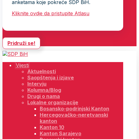
anketama koje pokreće SDP BiH.
Kliknite ovdje da pristupite Atlasu
Pridruži se!
Vijesti
Aktuelnosti
Saopštenja i izjave
Intervju
Kolumna/Blog
Drugi o nama
Lokalne organizacije
Bosansko-podrinjski Kanton
Hercegovačko-neretvanski
kanton
Kanton 10
Kanton Sarajevo