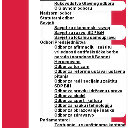
Rukovodstvo Glavnog odbora
O Glavnom odboru
Nadzorni odbor
Statutarni odbor
Savjeti
Savjet za ekonomski razvoj
Savjet za razvoj SDP BiH
Savjet za lokalnu samoupravu
Odbori Predsjedništva
Odbor za afirmaciju i zaštitu
vrijednosti antifašističke borbe
naroda i narodnosti Bosne i
Hercegovine
Odbor za turizam
Odbor za reformu ustava i ustavna
pitanja
Odbor za rad i socijalnu zaštitu
SDP BiH
Odbor za pravdu i državnu upravu
Odbor za okoliš
Odbor za sport i kulturu
Odbor za nauku i tehnologiju
Odbor za obrazovanje i nauku
Odbor za zdravstvo
Parlamentarci
Zastupnici u skupštinama kantona