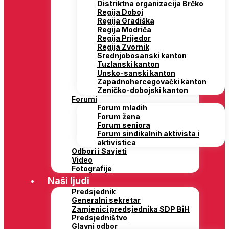
Distriktna organizacija Brčko
Regija Doboj
Regija Gradiška
Regija Modriča
Regija Prijedor
Regija Zvornik
Srednjobosanski kanton
Tuzlanski kanton
Unsko-sanski kanton
Zapadnohercegovački kanton
Zeničko-dobojski kanton
Forumi
Forum mladih
Forum žena
Forum seniora
Forum sindikalnih aktivista i
aktivistica
Odbori i Savjeti
Video
Fotografije
Naši ljudi
Predsjednik
Generalni sekretar
Zamjenici predsjednika SDP BiH
Predsjedništvo
Glavni odbor