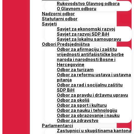
Rukovodstvo Glavnog odbora
O Glavnom odboru
Nadzorni odbor
Statutarni odbor
Savjeti
Savjet za ekonomski razvoj
Savjet za razvoj SDP BiH
Savjet za lokalnu samoupravu
Odbori Predsjedništva
Odbor za afirmaciju i zaštitu
vrijednosti antifašističke borbe
naroda i narodnosti Bosne i
Hercegovine
Odbor za turizam
Odbor za reformu ustava i ustavna
pitanja
Odbor za rad i socijalnu zaštitu
SDP BiH
Odbor za pravdu i državnu upravu
Odbor za okoliš
Odbor za sport i kulturu
Odbor za nauku i tehnologiju
Odbor za obrazovanje i nauku
Odbor za zdravstvo
Parlamentarci
Zastupnici u skupštinama kantona