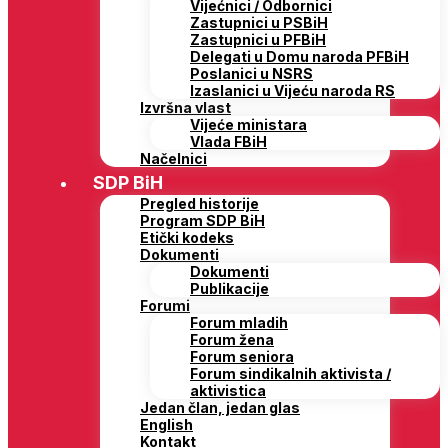
Vijećnici / Odbornici
Zastupnici u PSBiH
Zastupnici u PFBiH
Delegati u Domu naroda PFBiH
Poslanici u NSRS
Izaslanici u Vijeću naroda RS
Izvršna vlast
Vijeće ministara
Vlada FBiH
Načelnici
SDP BiH
Pregled historije
Program SDP BiH
Etički kodeks
Dokumenti
Dokumenti
Publikacije
Forumi
Forum mladih
Forum žena
Forum seniora
Forum sindikalnih aktivista /
aktivistica
Jedan član, jedan glas
English
Kontakt