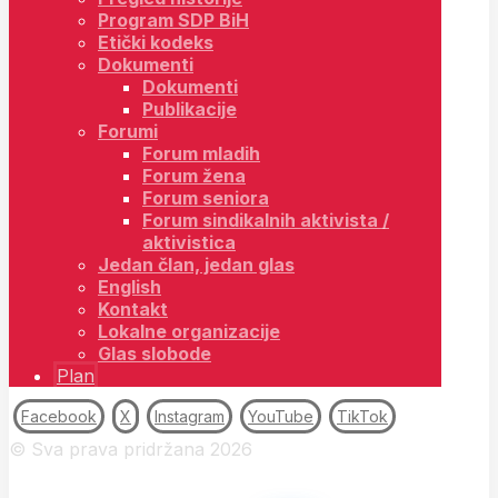
Program SDP BiH
Etički kodeks
Dokumenti
Dokumenti
Publikacije
Forumi
Forum mladih
Forum žena
Forum seniora
Forum sindikalnih aktivista /
aktivistica
Jedan član, jedan glas
English
Kontakt
Lokalne organizacije
Glas slobode
Plan
Facebook
X
Instagram
YouTube
TikTok
© Sva prava pridržana 2026