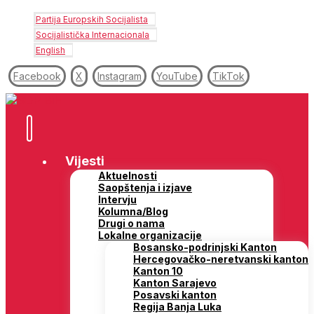
Partija Europskih Socijalista
Socijalistička Internacionala
English
Facebook
X
Instagram
YouTube
TikTok
Vijesti
Aktuelnosti
Saopštenja i izjave
Intervju
Kolumna/Blog
Drugi o nama
Lokalne organizacije
Bosansko-podrinjski Kanton
Hercegovačko-neretvanski kanton
Kanton 10
Kanton Sarajevo
Posavski kanton
Regija Banja Luka