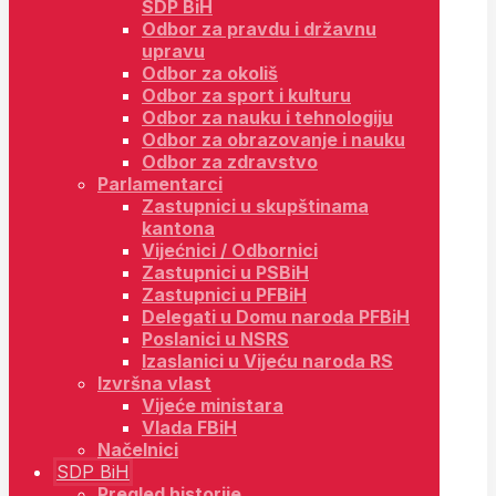
SDP BiH
Odbor za pravdu i državnu
upravu
Odbor za okoliš
Odbor za sport i kulturu
Odbor za nauku i tehnologiju
Odbor za obrazovanje i nauku
Odbor za zdravstvo
Parlamentarci
Zastupnici u skupštinama
kantona
Vijećnici / Odbornici
Zastupnici u PSBiH
Zastupnici u PFBiH
Delegati u Domu naroda PFBiH
Poslanici u NSRS
Izaslanici u Vijeću naroda RS
Izvršna vlast
Vijeće ministara
Vlada FBiH
Načelnici
SDP BiH
Pregled historije