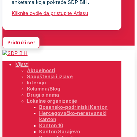
anketama koje pokreće SDP BiH.
Kliknite ovdje da pristupite Atlasu
Pridruži se!
Vijesti
Aktuelnosti
Saopštenja i izjave
Intervju
Kolumna/Blog
Drugi o nama
Lokalne organizacije
Bosansko-podrinjski Kanton
Hercegovačko-neretvanski
kanton
Kanton 10
Kanton Sarajevo