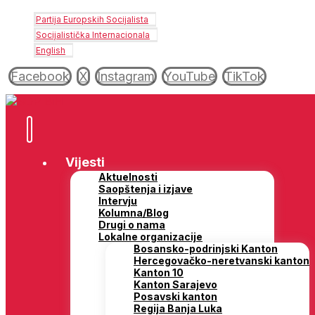
Partija Europskih Socijalista
Socijalistička Internacionala
English
Facebook
X
Instagram
YouTube
TikTok
Vijesti
Aktuelnosti
Saopštenja i izjave
Intervju
Kolumna/Blog
Drugi o nama
Lokalne organizacije
Bosansko-podrinjski Kanton
Hercegovačko-neretvanski kanton
Kanton 10
Kanton Sarajevo
Posavski kanton
Regija Banja Luka