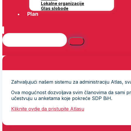
Lokalne organizacije
Glas slobode
Plan
Zahvaljujući našem sistemu za administraciju Atlas, svak
Ova mogućnost dozvoljava svim članovima da sami provj
učestvuju u anketama koje pokreće SDP BiH.
Kliknite ovdje da pristupite Atlasu