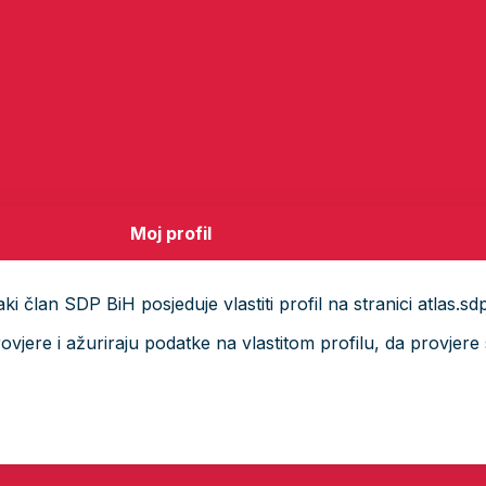
Moj profil
i član SDP BiH posjeduje vlastiti profil na stranici atlas.sd
ere i ažuriraju podatke na vlastitom profilu, da provjere s