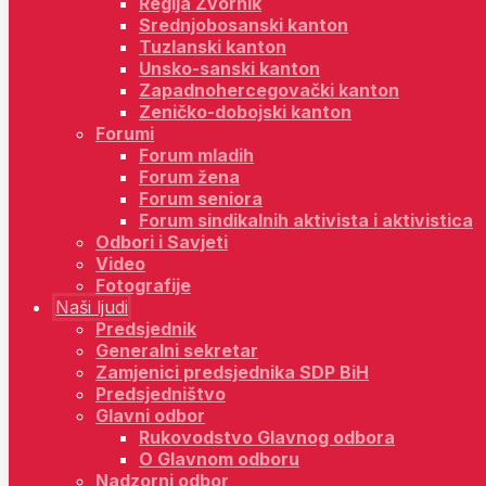
Regija Zvornik
Srednjobosanski kanton
Tuzlanski kanton
Unsko-sanski kanton
Zapadnohercegovački kanton
Zeničko-dobojski kanton
Forumi
Forum mladih
Forum žena
Forum seniora
Forum sindikalnih aktivista i aktivistica
Odbori i Savjeti
Video
Fotografije
Naši ljudi
Predsjednik
Generalni sekretar
Zamjenici predsjednika SDP BiH
Predsjedništvo
Glavni odbor
Rukovodstvo Glavnog odbora
O Glavnom odboru
Nadzorni odbor