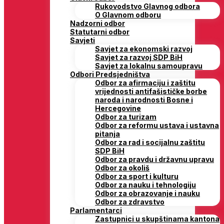
Rukovodstvo Glavnog odbora
O Glavnom odboru
Nadzorni odbor
Statutarni odbor
Savjeti
Savjet za ekonomski razvoj
Savjet za razvoj SDP BiH
Savjet za lokalnu samoupravu
Odbori Predsjedništva
Odbor za afirmaciju i zaštitu
vrijednosti antifašističke borbe
naroda i narodnosti Bosne i
Hercegovine
Odbor za turizam
Odbor za reformu ustava i ustavna
pitanja
Odbor za rad i socijalnu zaštitu
SDP BiH
Odbor za pravdu i državnu upravu
Odbor za okoliš
Odbor za sport i kulturu
Odbor za nauku i tehnologiju
Odbor za obrazovanje i nauku
Odbor za zdravstvo
Parlamentarci
Zastupnici u skupštinama kantona