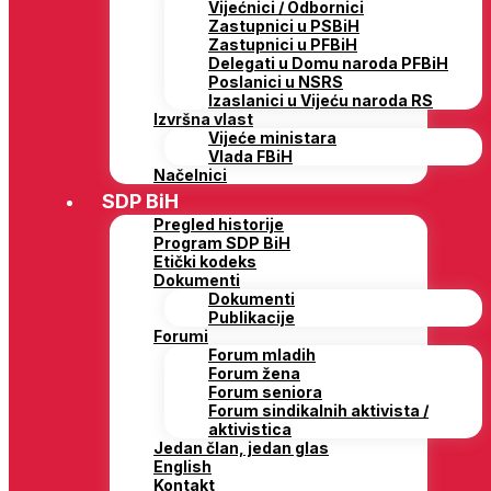
Vijećnici / Odbornici
Zastupnici u PSBiH
Zastupnici u PFBiH
Delegati u Domu naroda PFBiH
Poslanici u NSRS
Izaslanici u Vijeću naroda RS
Izvršna vlast
Vijeće ministara
Vlada FBiH
Načelnici
SDP BiH
Pregled historije
Program SDP BiH
Etički kodeks
Dokumenti
Dokumenti
Publikacije
Forumi
Forum mladih
Forum žena
Forum seniora
Forum sindikalnih aktivista /
aktivistica
Jedan član, jedan glas
English
Kontakt