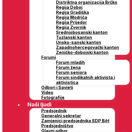
Distriktna organizacija Brčko
Regija Doboj
Regija Gradiška
Regija Modriča
Regija Prijedor
Regija Zvornik
Srednjobosanski kanton
Tuzlanski kanton
Unsko-sanski kanton
Zapadnohercegovački kanton
Zeničko-dobojski kanton
Forumi
Forum mladih
Forum žena
Forum seniora
Forum sindikalnih aktivista i
aktivistica
Odbori i Savjeti
Video
Fotografije
Naši ljudi
Predsjednik
Generalni sekretar
Zamjenici predsjednika SDP BiH
Predsjedništvo
Glavni odbor