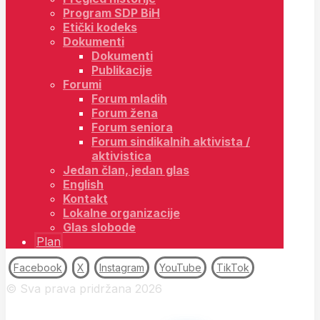
Program SDP BiH
Etički kodeks
Dokumenti
Dokumenti
Publikacije
Forumi
Forum mladih
Forum žena
Forum seniora
Forum sindikalnih aktivista /
aktivistica
Jedan član, jedan glas
English
Kontakt
Lokalne organizacije
Glas slobode
Plan
Facebook
X
Instagram
YouTube
TikTok
© Sva prava pridržana 2026