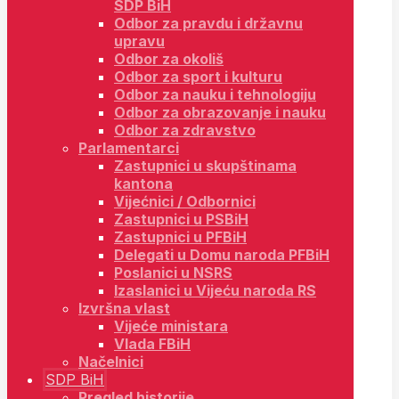
SDP BiH
Odbor za pravdu i državnu
upravu
Odbor za okoliš
Odbor za sport i kulturu
Odbor za nauku i tehnologiju
Odbor za obrazovanje i nauku
Odbor za zdravstvo
Parlamentarci
Zastupnici u skupštinama
kantona
Vijećnici / Odbornici
Zastupnici u PSBiH
Zastupnici u PFBiH
Delegati u Domu naroda PFBiH
Poslanici u NSRS
Izaslanici u Vijeću naroda RS
Izvršna vlast
Vijeće ministara
Vlada FBiH
Načelnici
SDP BiH
Pregled historije