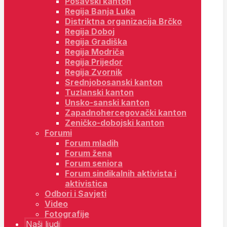
Posavski kanton
Regija Banja Luka
Distriktna organizacija Brčko
Regija Doboj
Regija Gradiška
Regija Modriča
Regija Prijedor
Regija Zvornik
Srednjobosanski kanton
Tuzlanski kanton
Unsko-sanski kanton
Zapadnohercegovački kanton
Zeničko-dobojski kanton
Forumi
Forum mladih
Forum žena
Forum seniora
Forum sindikalnih aktivista i
aktivistica
Odbori i Savjeti
Video
Fotografije
Naši ljudi