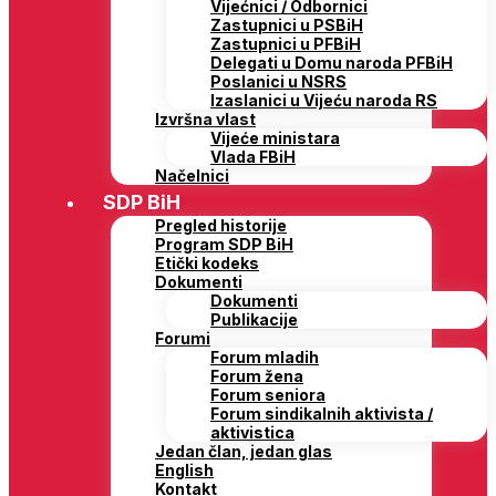
Vijećnici / Odbornici
Zastupnici u PSBiH
Zastupnici u PFBiH
Delegati u Domu naroda PFBiH
Poslanici u NSRS
Izaslanici u Vijeću naroda RS
Izvršna vlast
Vijeće ministara
Vlada FBiH
Načelnici
SDP BiH
Pregled historije
Program SDP BiH
Etički kodeks
Dokumenti
Dokumenti
Publikacije
Forumi
Forum mladih
Forum žena
Forum seniora
Forum sindikalnih aktivista /
aktivistica
Jedan član, jedan glas
English
Kontakt