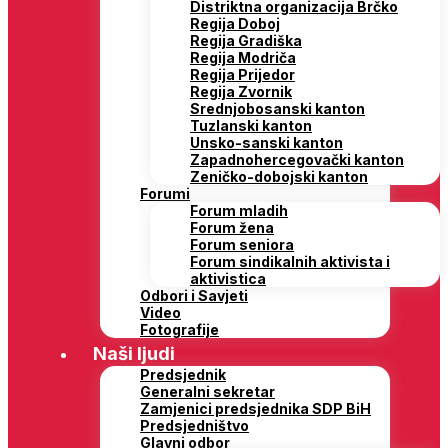
Distriktna organizacija Brčko
Regija Doboj
Regija Gradiška
Regija Modriča
Regija Prijedor
Regija Zvornik
Srednjobosanski kanton
Tuzlanski kanton
Unsko-sanski kanton
Zapadnohercegovački kanton
Zeničko-dobojski kanton
Forumi
Forum mladih
Forum žena
Forum seniora
Forum sindikalnih aktivista i
aktivistica
Odbori i Savjeti
Video
Fotografije
Naši ljudi
Predsjednik
Generalni sekretar
Zamjenici predsjednika SDP BiH
Predsjedništvo
Glavni odbor