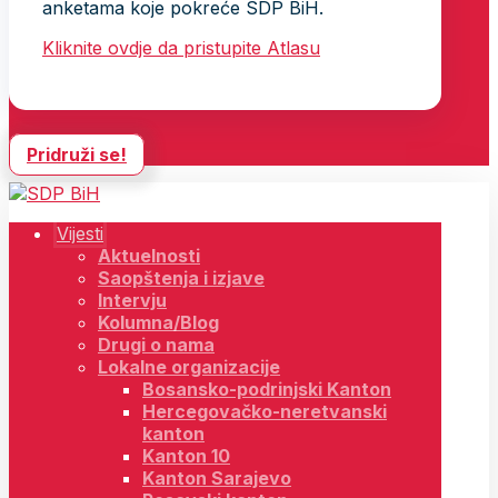
anketama koje pokreće SDP BiH.
Kliknite ovdje da pristupite Atlasu
Pridruži se!
Vijesti
Aktuelnosti
Saopštenja i izjave
Intervju
Kolumna/Blog
Drugi o nama
Lokalne organizacije
Bosansko-podrinjski Kanton
Hercegovačko-neretvanski
kanton
Kanton 10
Kanton Sarajevo