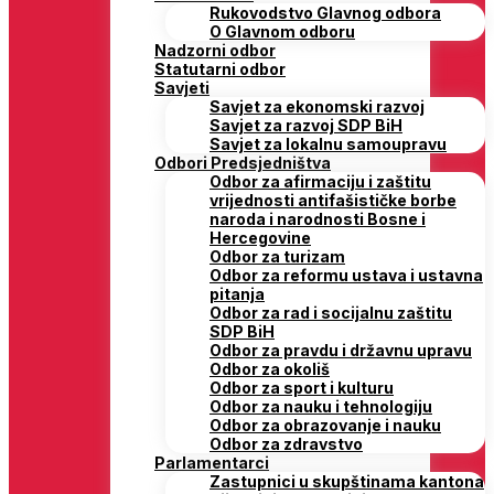
Rukovodstvo Glavnog odbora
O Glavnom odboru
Nadzorni odbor
Statutarni odbor
Savjeti
Savjet za ekonomski razvoj
Savjet za razvoj SDP BiH
Savjet za lokalnu samoupravu
Odbori Predsjedništva
Odbor za afirmaciju i zaštitu
vrijednosti antifašističke borbe
naroda i narodnosti Bosne i
Hercegovine
Odbor za turizam
Odbor za reformu ustava i ustavna
pitanja
Odbor za rad i socijalnu zaštitu
SDP BiH
Odbor za pravdu i državnu upravu
Odbor za okoliš
Odbor za sport i kulturu
Odbor za nauku i tehnologiju
Odbor za obrazovanje i nauku
Odbor za zdravstvo
Parlamentarci
Zastupnici u skupštinama kantona