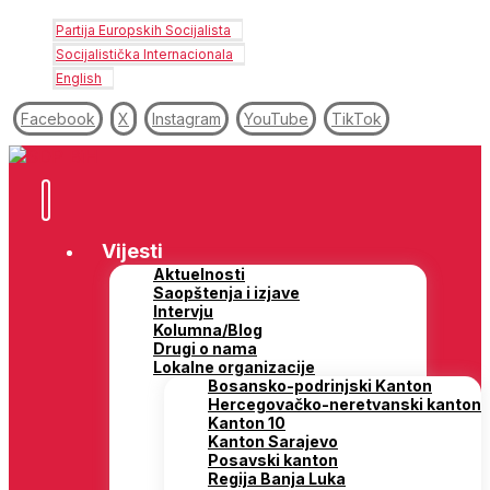
Partija Europskih Socijalista
Socijalistička Internacionala
English
Facebook
X
Instagram
YouTube
TikTok
Vijesti
Aktuelnosti
Saopštenja i izjave
Intervju
Kolumna/Blog
Drugi o nama
Lokalne organizacije
Bosansko-podrinjski Kanton
Hercegovačko-neretvanski kanton
Kanton 10
Kanton Sarajevo
Posavski kanton
Regija Banja Luka