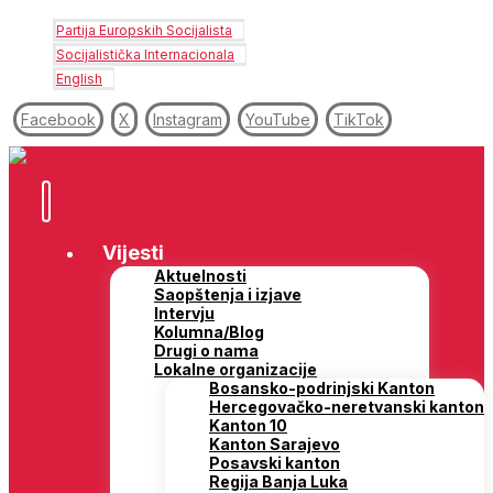
Partija Europskih Socijalista
Socijalistička Internacionala
English
Facebook
X
Instagram
YouTube
TikTok
Vijesti
Aktuelnosti
Saopštenja i izjave
Intervju
Kolumna/Blog
Drugi o nama
Lokalne organizacije
Bosansko-podrinjski Kanton
Hercegovačko-neretvanski kanton
Kanton 10
Kanton Sarajevo
Posavski kanton
Regija Banja Luka