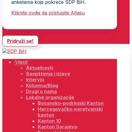
anketama koje pokreće SDP BiH.
Kliknite ovdje da pristupite Atlasu
Pridruži se!
Vijesti
Aktuelnosti
Saopštenja i izjave
Intervju
Kolumna/Blog
Drugi o nama
Lokalne organizacije
Bosansko-podrinjski Kanton
Hercegovačko-neretvanski
kanton
Kanton 10
Kanton Sarajevo