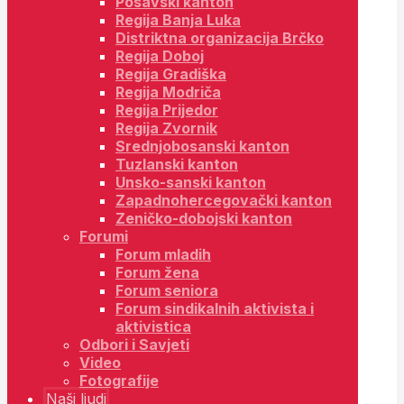
Posavski kanton
Regija Banja Luka
Distriktna organizacija Brčko
Regija Doboj
Regija Gradiška
Regija Modriča
Regija Prijedor
Regija Zvornik
Srednjobosanski kanton
Tuzlanski kanton
Unsko-sanski kanton
Zapadnohercegovački kanton
Zeničko-dobojski kanton
Forumi
Forum mladih
Forum žena
Forum seniora
Forum sindikalnih aktivista i
aktivistica
Odbori i Savjeti
Video
Fotografije
Naši ljudi