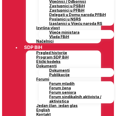
Vijećnici / Odbornici
Zastupnici u PSBiH
Zastupnici u PFBiH
Delegati u Domu naroda PFBiH
Poslanici u NSRS
Izaslanici u Vijeću naroda RS
Izvršna vlast
Vijeće ministara
Vlada FBiH
Načelnici
SDP BiH
Pregled historije
Program SDP BiH
Etički kodeks
Dokumenti
Dokumenti
Publikacije
Forumi
Forum mladih
Forum žena
Forum seniora
Forum sindikalnih aktivista /
aktivistica
Jedan član, jedan glas
English
Kontakt