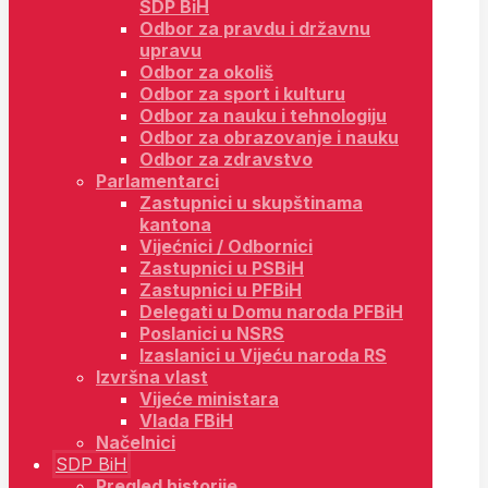
SDP BiH
Odbor za pravdu i državnu
upravu
Odbor za okoliš
Odbor za sport i kulturu
Odbor za nauku i tehnologiju
Odbor za obrazovanje i nauku
Odbor za zdravstvo
Parlamentarci
Zastupnici u skupštinama
kantona
Vijećnici / Odbornici
Zastupnici u PSBiH
Zastupnici u PFBiH
Delegati u Domu naroda PFBiH
Poslanici u NSRS
Izaslanici u Vijeću naroda RS
Izvršna vlast
Vijeće ministara
Vlada FBiH
Načelnici
SDP BiH
Pregled historije