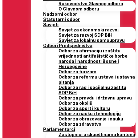
Rukovodstvo Glavnog odbora
O Glavnom odboru
Nadzorni odbor
Statutarni odbor
Savjeti
Savjet za ekonomski razvoj
Savjet za razvoj SDP BiH
Savjet za lokalnu samoupravu
Odbori Predsjedništva
Odbor za afirmaciju i zaštitu
vrijednosti antifašističke borbe
naroda i narodnosti Bosne i
Hercegovine
Odbor za turizam
Odbor za reformu ustava i ustavna
pitanja
Odbor za rad i socijalnu zaštitu
SDP BiH
Odbor za pravdu i državnu upravu
Odbor za okoliš
Odbor za sport i kulturu
Odbor za nauku i tehnologiju
Odbor za obrazovanje i nauku
Odbor za zdravstvo
Parlamentarci
Zastupnici u skupštinama kantona