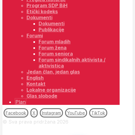
Program SDP BiH
Etički kodeks
Dokumenti
Dokumenti
Publikacije
Forumi
Forum mladih
Forum žena
Forum seniora
Forum sindikalnih aktivista /
aktivistica
Jedan član, jedan glas
English
Kontakt
Lokalne organizacije
Glas slobode
Plan
Facebook
X
Instagram
YouTube
TikTok
© Sva prava pridržana 2026