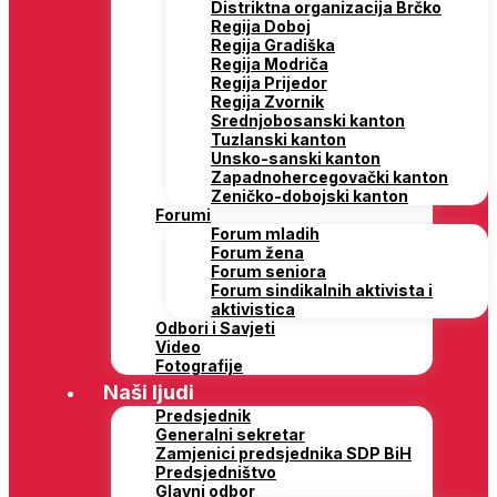
Distriktna organizacija Brčko
Regija Doboj
Regija Gradiška
Regija Modriča
Regija Prijedor
Regija Zvornik
Srednjobosanski kanton
Tuzlanski kanton
Unsko-sanski kanton
Zapadnohercegovački kanton
Zeničko-dobojski kanton
Forumi
Forum mladih
Forum žena
Forum seniora
Forum sindikalnih aktivista i
aktivistica
Odbori i Savjeti
Video
Fotografije
Naši ljudi
Predsjednik
Generalni sekretar
Zamjenici predsjednika SDP BiH
Predsjedništvo
Glavni odbor