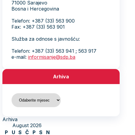
71000 Sarajevo
Bosna i Hercegovina
Telefon: +387 (33) 563 900
Fax: +387 (33) 563 901
Služba za odnose s javnošću:
Telefon: +387 (33) 563 941 ; 563 917
e-mail:
informisanje@sdp.ba
Arhiva
Arhiva
Arhiva
August 2026
P
U
S
Č
P
S
N