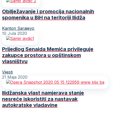
Obilježavanje i promocija nacionalnih
spomenika u BiH na teritoriji Ilidža
Kanton Sarajevo
10 Jula 2020
Prijedlog Senaida Memića privileguje
zakupce prostora u opštinskom
vlasništvu
Vijesti
21 Maja 2020
Ilidžanska vlast namjerava stanje
nesreće iskoristiti za nastavak
autokratske vladavine