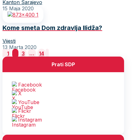
Kanton Sarajevo
15 Maja 2020
Kome smeta Dom zdravlja Ilidža?
Vijesti
13 Marta 2020
Posts
1
2
3
…
14
pagination
Prati SDP
Facebook
X
YouTube
Flickr
Instagram