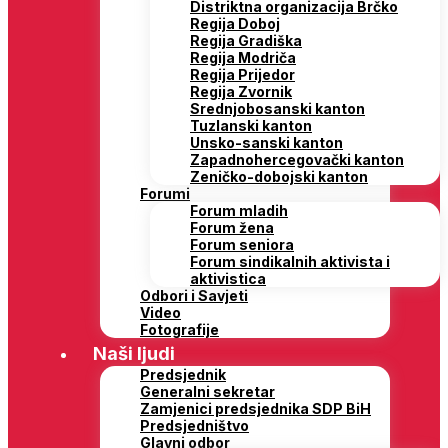
Distriktna organizacija Brčko
Regija Doboj
Regija Gradiška
Regija Modriča
Regija Prijedor
Regija Zvornik
Srednjobosanski kanton
Tuzlanski kanton
Unsko-sanski kanton
Zapadnohercegovački kanton
Zeničko-dobojski kanton
Forumi
Forum mladih
Forum žena
Forum seniora
Forum sindikalnih aktivista i
aktivistica
Odbori i Savjeti
Video
Fotografije
Naši ljudi
Predsjednik
Generalni sekretar
Zamjenici predsjednika SDP BiH
Predsjedništvo
Glavni odbor