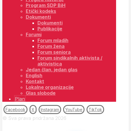
Program SDP BiH
Etički kodeks
Dokumenti
Dokumenti
Publikacije
Forumi
Forum mladih
Forum žena
Forum seniora
Forum sindikalnih aktivista /
aktivistica
Jedan član, jedan glas
English
Kontakt
Lokalne organizacije
Glas slobode
Plan
Facebook
X
Instagram
YouTube
TikTok
© Sva prava pridržana 2026