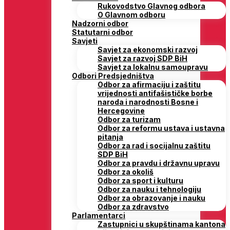
Rukovodstvo Glavnog odbora
O Glavnom odboru
Nadzorni odbor
Statutarni odbor
Savjeti
Savjet za ekonomski razvoj
Savjet za razvoj SDP BiH
Savjet za lokalnu samoupravu
Odbori Predsjedništva
Odbor za afirmaciju i zaštitu
vrijednosti antifašističke borbe
naroda i narodnosti Bosne i
Hercegovine
Odbor za turizam
Odbor za reformu ustava i ustavna
pitanja
Odbor za rad i socijalnu zaštitu
SDP BiH
Odbor za pravdu i državnu upravu
Odbor za okoliš
Odbor za sport i kulturu
Odbor za nauku i tehnologiju
Odbor za obrazovanje i nauku
Odbor za zdravstvo
Parlamentarci
Zastupnici u skupštinama kantona