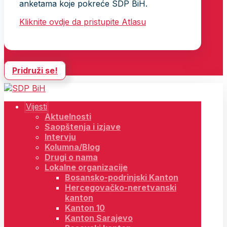
anketama koje pokreće SDP BiH.
Kliknite ovdje da pristupite Atlasu
Pridruži se!
Vijesti
Aktuelnosti
Saopštenja i izjave
Intervju
Kolumna/Blog
Drugi o nama
Lokalne organizacije
Bosansko-podrinjski Kanton
Hercegovačko-neretvanski
kanton
Kanton 10
Kanton Sarajevo