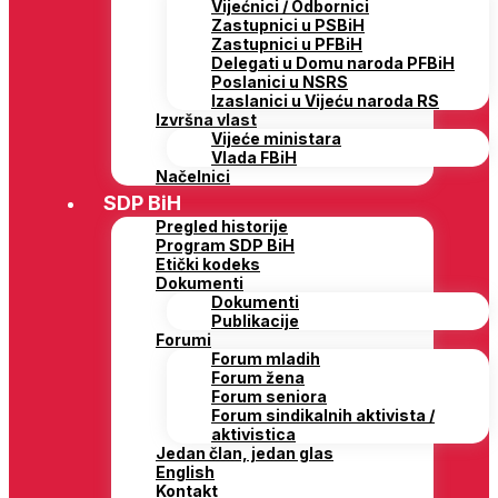
Vijećnici / Odbornici
Zastupnici u PSBiH
Zastupnici u PFBiH
Delegati u Domu naroda PFBiH
Poslanici u NSRS
Izaslanici u Vijeću naroda RS
Izvršna vlast
Vijeće ministara
Vlada FBiH
Načelnici
SDP BiH
Pregled historije
Program SDP BiH
Etički kodeks
Dokumenti
Dokumenti
Publikacije
Forumi
Forum mladih
Forum žena
Forum seniora
Forum sindikalnih aktivista /
aktivistica
Jedan član, jedan glas
English
Kontakt