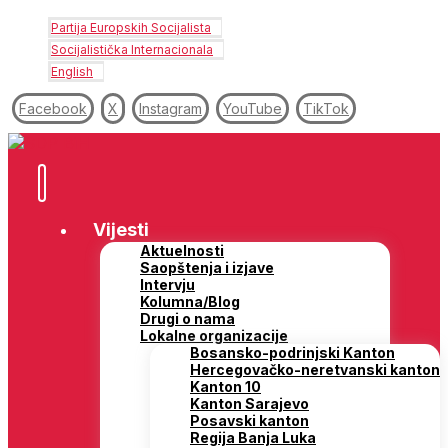
Partija Europskih Socijalista
Socijalistička Internacionala
English
Facebook
X
Instagram
YouTube
TikTok
Vijesti
Aktuelnosti
Saopštenja i izjave
Intervju
Kolumna/Blog
Drugi o nama
Lokalne organizacije
Bosansko-podrinjski Kanton
Hercegovačko-neretvanski kanton
Kanton 10
Kanton Sarajevo
Posavski kanton
Regija Banja Luka