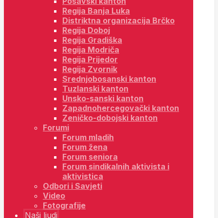
Posavski kanton
Regija Banja Luka
Distriktna organizacija Brčko
Regija Doboj
Regija Gradiška
Regija Modriča
Regija Prijedor
Regija Zvornik
Srednjobosanski kanton
Tuzlanski kanton
Unsko-sanski kanton
Zapadnohercegovački kanton
Zeničko-dobojski kanton
Forumi
Forum mladih
Forum žena
Forum seniora
Forum sindikalnih aktivista i
aktivistica
Odbori i Savjeti
Video
Fotografije
Naši ljudi