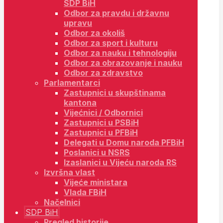
SDP BiH
Odbor za pravdu i državnu
upravu
Odbor za okoliš
Odbor za sport i kulturu
Odbor za nauku i tehnologiju
Odbor za obrazovanje i nauku
Odbor za zdravstvo
Parlamentarci
Zastupnici u skupštinama
kantona
Vijećnici / Odbornici
Zastupnici u PSBiH
Zastupnici u PFBiH
Delegati u Domu naroda PFBiH
Poslanici u NSRS
Izaslanici u Vijeću naroda RS
Izvršna vlast
Vijeće ministara
Vlada FBiH
Načelnici
SDP BiH
Pregled historije