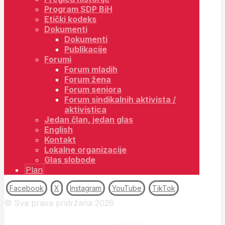
Program SDP BiH
Etički kodeks
Dokumenti
Dokumenti
Publikacije
Forumi
Forum mladih
Forum žena
Forum seniora
Forum sindikalnih aktivista /
aktivistica
Jedan član, jedan glas
English
Kontakt
Lokalne organizacije
Glas slobode
Plan
Facebook
X
Instagram
YouTube
TikTok
© Sva prava pridržana 2026