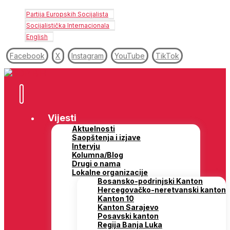
Partija Europskih Socijalista
Socijalistička Internacionala
English
Facebook
X
Instagram
YouTube
TikTok
Vijesti
Aktuelnosti
Saopštenja i izjave
Intervju
Kolumna/Blog
Drugi o nama
Lokalne organizacije
Bosansko-podrinjski Kanton
Hercegovačko-neretvanski kanton
Kanton 10
Kanton Sarajevo
Posavski kanton
Regija Banja Luka