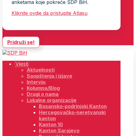
anketama koje pokreće SDP BiH.
Kliknite ovdje da pristupite Atlasu
Pridruži se!
Vijesti
Aktuelnosti
Saopštenja i izjave
Intervju
Kolumna/Blog
Drugi o nama
Lokalne organizacije
Bosansko-podrinjski Kanton
Hercegovačko-neretvanski
kanton
Kanton 10
Kanton Sarajevo