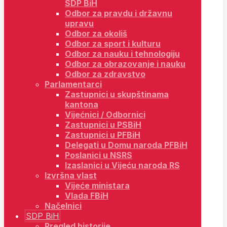
SDP BiH
Odbor za pravdu i državnu
upravu
Odbor za okoliš
Odbor za sport i kulturu
Odbor za nauku i tehnologiju
Odbor za obrazovanje i nauku
Odbor za zdravstvo
Parlamentarci
Zastupnici u skupštinama
kantona
Vijećnici / Odbornici
Zastupnici u PSBiH
Zastupnici u PFBiH
Delegati u Domu naroda PFBiH
Poslanici u NSRS
Izaslanici u Vijeću naroda RS
Izvršna vlast
Vijeće ministara
Vlada FBiH
Načelnici
SDP BiH
Pregled historije