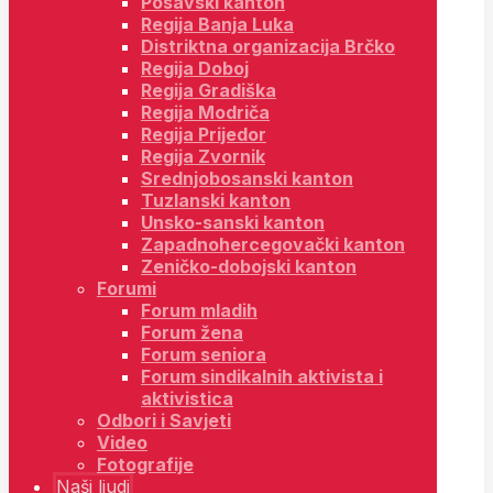
Posavski kanton
Regija Banja Luka
Distriktna organizacija Brčko
Regija Doboj
Regija Gradiška
Regija Modriča
Regija Prijedor
Regija Zvornik
Srednjobosanski kanton
Tuzlanski kanton
Unsko-sanski kanton
Zapadnohercegovački kanton
Zeničko-dobojski kanton
Forumi
Forum mladih
Forum žena
Forum seniora
Forum sindikalnih aktivista i
aktivistica
Odbori i Savjeti
Video
Fotografije
Naši ljudi