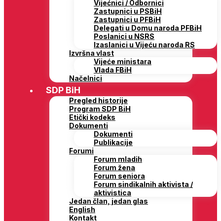
Vijećnici / Odbornici
Zastupnici u PSBiH
Zastupnici u PFBiH
Delegati u Domu naroda PFBiH
Poslanici u NSRS
Izaslanici u Vijeću naroda RS
Izvršna vlast
Vijeće ministara
Vlada FBiH
Načelnici
SDP BiH
Pregled historije
Program SDP BiH
Etički kodeks
Dokumenti
Dokumenti
Publikacije
Forumi
Forum mladih
Forum žena
Forum seniora
Forum sindikalnih aktivista /
aktivistica
Jedan član, jedan glas
English
Kontakt