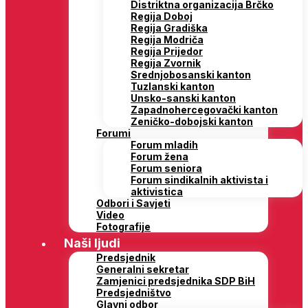
Distriktna organizacija Brčko
Regija Doboj
Regija Gradiška
Regija Modriča
Regija Prijedor
Regija Zvornik
Srednjobosanski kanton
Tuzlanski kanton
Unsko-sanski kanton
Zapadnohercegovački kanton
Zeničko-dobojski kanton
Forumi
Forum mladih
Forum žena
Forum seniora
Forum sindikalnih aktivista i
aktivistica
Odbori i Savjeti
Video
Fotografije
Naši ljudi
Predsjednik
Generalni sekretar
Zamjenici predsjednika SDP BiH
Predsjedništvo
Glavni odbor