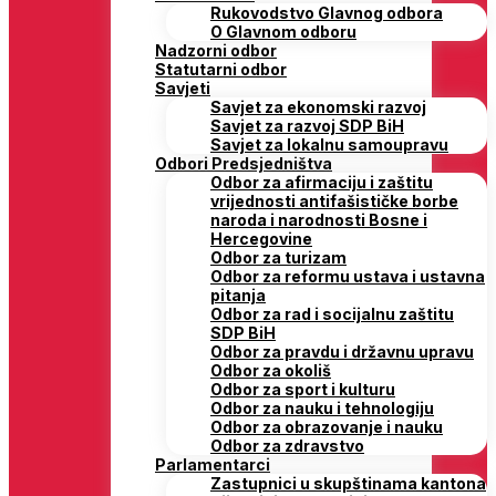
Rukovodstvo Glavnog odbora
O Glavnom odboru
Nadzorni odbor
Statutarni odbor
Savjeti
Savjet za ekonomski razvoj
Savjet za razvoj SDP BiH
Savjet za lokalnu samoupravu
Odbori Predsjedništva
Odbor za afirmaciju i zaštitu
vrijednosti antifašističke borbe
naroda i narodnosti Bosne i
Hercegovine
Odbor za turizam
Odbor za reformu ustava i ustavna
pitanja
Odbor za rad i socijalnu zaštitu
SDP BiH
Odbor za pravdu i državnu upravu
Odbor za okoliš
Odbor za sport i kulturu
Odbor za nauku i tehnologiju
Odbor za obrazovanje i nauku
Odbor za zdravstvo
Parlamentarci
Zastupnici u skupštinama kantona