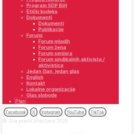
Program SDP BiH
Etički kodeks
Dokumenti
Dokumenti
Publikacije
Forumi
Forum mladih
Forum žena
Forum seniora
Forum sindikalnih aktivista /
aktivistica
Jedan član, jedan glas
English
Kontakt
Lokalne organizacije
Glas slobode
Plan
Facebook
X
Instagram
YouTube
TikTok
© Sva prava pridržana 2026