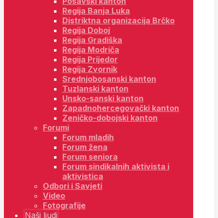
Posavski kanton
Regija Banja Luka
Distriktna organizacija Brčko
Regija Doboj
Regija Gradiška
Regija Modriča
Regija Prijedor
Regija Zvornik
Srednjobosanski kanton
Tuzlanski kanton
Unsko-sanski kanton
Zapadnohercegovački kanton
Zeničko-dobojski kanton
Forumi
Forum mladih
Forum žena
Forum seniora
Forum sindikalnih aktivista i
aktivistica
Odbori i Savjeti
Video
Fotografije
Naši ljudi