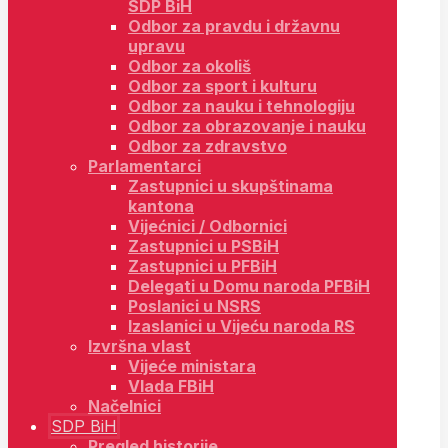
SDP BiH
Odbor za pravdu i državnu
upravu
Odbor za okoliš
Odbor za sport i kulturu
Odbor za nauku i tehnologiju
Odbor za obrazovanje i nauku
Odbor za zdravstvo
Parlamentarci
Zastupnici u skupštinama
kantona
Vijećnici / Odbornici
Zastupnici u PSBiH
Zastupnici u PFBiH
Delegati u Domu naroda PFBiH
Poslanici u NSRS
Izaslanici u Vijeću naroda RS
Izvršna vlast
Vijeće ministara
Vlada FBiH
Načelnici
SDP BiH
Pregled historije