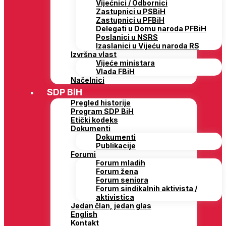
Vijećnici / Odbornici
Zastupnici u PSBiH
Zastupnici u PFBiH
Delegati u Domu naroda PFBiH
Poslanici u NSRS
Izaslanici u Vijeću naroda RS
Izvršna vlast
Vijeće ministara
Vlada FBiH
Načelnici
SDP BiH
Pregled historije
Program SDP BiH
Etički kodeks
Dokumenti
Dokumenti
Publikacije
Forumi
Forum mladih
Forum žena
Forum seniora
Forum sindikalnih aktivista /
aktivistica
Jedan član, jedan glas
English
Kontakt