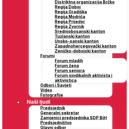
Distriktna organizacija Brčko
Regija Doboj
Regija Gradiška
Regija Modriča
Regija Prijedor
Regija Zvornik
Srednjobosanski kanton
Tuzlanski kanton
Unsko-sanski kanton
Zapadnohercegovački kanton
Zeničko-dobojski kanton
Forumi
Forum mladih
Forum žena
Forum seniora
Forum sindikalnih aktivista i
aktivistica
Odbori i Savjeti
Video
Fotografije
Naši ljudi
Predsjednik
Generalni sekretar
Zamjenici predsjednika SDP BiH
Predsjedništvo
Glavni odbor