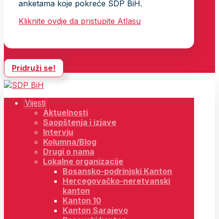
anketama koje pokreće SDP BiH.
Kliknite ovdje da pristupite Atlasu
Pridruži se!
Vijesti
Aktuelnosti
Saopštenja i izjave
Intervju
Kolumna/Blog
Drugi o nama
Lokalne organizacije
Bosansko-podrinjski Kanton
Hercegovačko-neretvanski
kanton
Kanton 10
Kanton Sarajevo