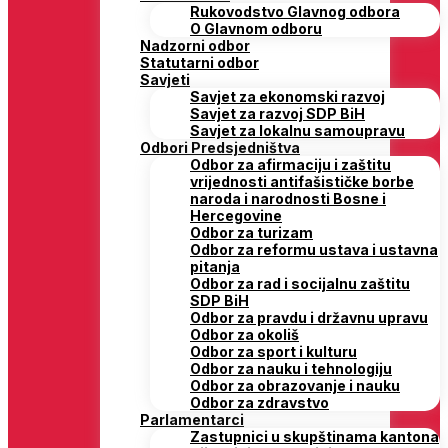
Rukovodstvo Glavnog odbora
O Glavnom odboru
Nadzorni odbor
Statutarni odbor
Savjeti
Savjet za ekonomski razvoj
Savjet za razvoj SDP BiH
Savjet za lokalnu samoupravu
Odbori Predsjedništva
Odbor za afirmaciju i zaštitu
vrijednosti antifašističke borbe
naroda i narodnosti Bosne i
Hercegovine
Odbor za turizam
Odbor za reformu ustava i ustavna
pitanja
Odbor za rad i socijalnu zaštitu
SDP BiH
Odbor za pravdu i državnu upravu
Odbor za okoliš
Odbor za sport i kulturu
Odbor za nauku i tehnologiju
Odbor za obrazovanje i nauku
Odbor za zdravstvo
Parlamentarci
Zastupnici u skupštinama kantona