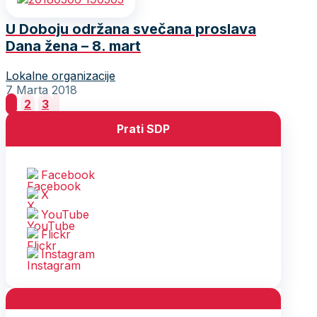
U Doboju održana svečana proslava
Dana žena – 8. mart
Lokalne organizacije
7 Marta 2018
Posts
1
2
3
pagination
Prati SDP
Facebook
X
YouTube
Flickr
Instagram