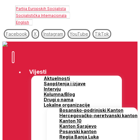
Partija Europskih Socijalista
Socijalistička Internacionala
English
Facebook
X
Instagram
YouTube
TikTok
Vijesti
Aktuelnosti
Saopštenja i izjave
Intervju
Kolumna/Blog
Drugi o nama
Lokalne organizacije
Bosansko-podrinjski Kanton
Hercegovačko-neretvanski kanton
Kanton 10
Kanton Sarajevo
Posavski kanton
Regija Banja Luka