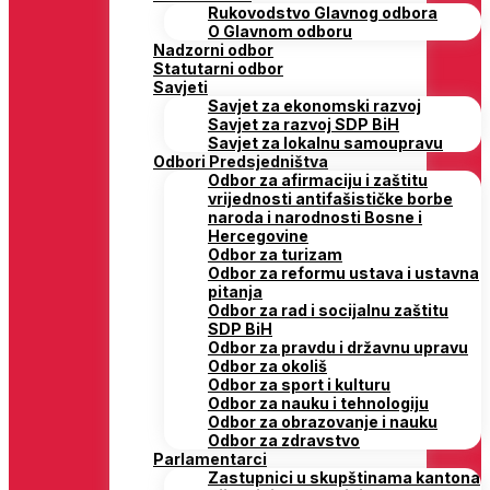
Rukovodstvo Glavnog odbora
O Glavnom odboru
Nadzorni odbor
Statutarni odbor
Savjeti
Savjet za ekonomski razvoj
Savjet za razvoj SDP BiH
Savjet za lokalnu samoupravu
Odbori Predsjedništva
Odbor za afirmaciju i zaštitu
vrijednosti antifašističke borbe
naroda i narodnosti Bosne i
Hercegovine
Odbor za turizam
Odbor za reformu ustava i ustavna
pitanja
Odbor za rad i socijalnu zaštitu
SDP BiH
Odbor za pravdu i državnu upravu
Odbor za okoliš
Odbor za sport i kulturu
Odbor za nauku i tehnologiju
Odbor za obrazovanje i nauku
Odbor za zdravstvo
Parlamentarci
Zastupnici u skupštinama kantona