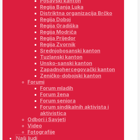
Posavski kanton
Regija Banja Luka
Distriktna organizacija Brčko
Regija Doboj
Regija Gradiška
Regija Modriča
Regija Prijedor
Regija Zvornik
Srednjobosanski kanton
Tuzlanski kanton
Unsko-sanski kanton
Zapadnohercegovački kanton
Zeničko-dobojski kanton
Forumi
Forum mladih
Forum žena
Forum seniora
Forum sindikalnih aktivista i
aktivistica
Odbori i Savjeti
Video
Fotografije
Naši ljudi