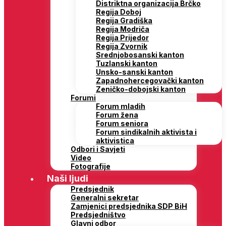
Distriktna organizacija Brčko
Regija Doboj
Regija Gradiška
Regija Modriča
Regija Prijedor
Regija Zvornik
Srednjobosanski kanton
Tuzlanski kanton
Unsko-sanski kanton
Zapadnohercegovački kanton
Zeničko-dobojski kanton
Forumi
Forum mladih
Forum žena
Forum seniora
Forum sindikalnih aktivista i
aktivistica
Odbori i Savjeti
Video
Fotografije
Naši ljudi
Predsjednik
Generalni sekretar
Zamjenici predsjednika SDP BiH
Predsjedništvo
Glavni odbor