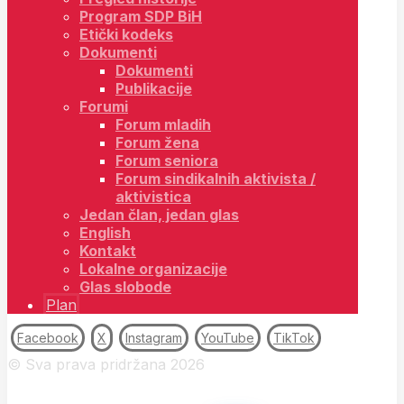
Program SDP BiH
Etički kodeks
Dokumenti
Dokumenti
Publikacije
Forumi
Forum mladih
Forum žena
Forum seniora
Forum sindikalnih aktivista /
aktivistica
Jedan član, jedan glas
English
Kontakt
Lokalne organizacije
Glas slobode
Plan
Facebook
X
Instagram
YouTube
TikTok
© Sva prava pridržana 2026