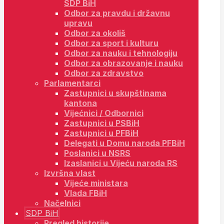
SDP BiH
Odbor za pravdu i državnu
upravu
Odbor za okoliš
Odbor za sport i kulturu
Odbor za nauku i tehnologiju
Odbor za obrazovanje i nauku
Odbor za zdravstvo
Parlamentarci
Zastupnici u skupštinama
kantona
Vijećnici / Odbornici
Zastupnici u PSBiH
Zastupnici u PFBiH
Delegati u Domu naroda PFBiH
Poslanici u NSRS
Izaslanici u Vijeću naroda RS
Izvršna vlast
Vijeće ministara
Vlada FBiH
Načelnici
SDP BiH
Pregled historije