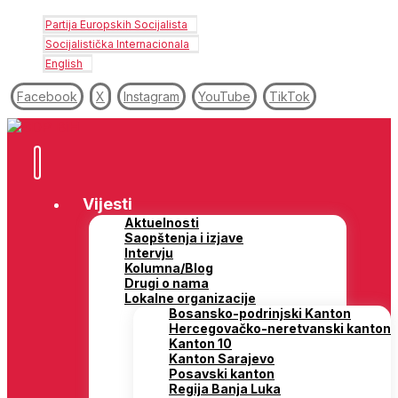
Partija Europskih Socijalista
Socijalistička Internacionala
English
Facebook
X
Instagram
YouTube
TikTok
Vijesti
Aktuelnosti
Saopštenja i izjave
Intervju
Kolumna/Blog
Drugi o nama
Lokalne organizacije
Bosansko-podrinjski Kanton
Hercegovačko-neretvanski kanton
Kanton 10
Kanton Sarajevo
Posavski kanton
Regija Banja Luka