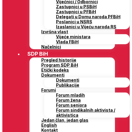
Vijećnici / Odbornici
Zastupnici u PSBiH
Zastupnici u PFBiH
Delegati u Domu naroda PFBiH
Poslanici u NSRS
Izaslanici u Vijeću naroda RS
Izvršna vlast
Vijeće ministara
Vlada FBiH
Načelnici
SDP BiH
Pregled historije
Program SDP BiH
Etički kodeks
Dokumenti
Dokumenti
Publikacije
Forumi
Forum mladih
Forum žena
Forum seniora
Forum sindikalnih aktivista /
aktivistica
Jedan član, jedan glas
English
Kontakt