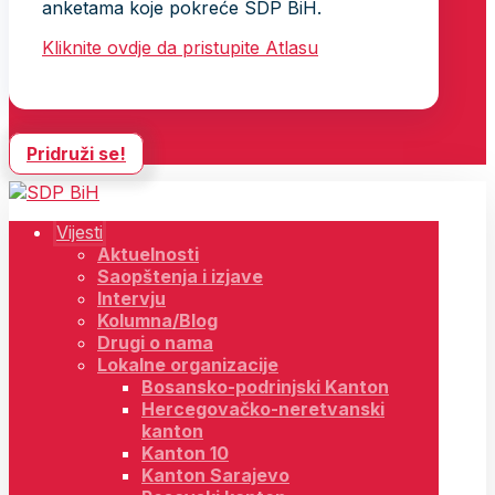
anketama koje pokreće SDP BiH.
Kliknite ovdje da pristupite Atlasu
Pridruži se!
Vijesti
Aktuelnosti
Saopštenja i izjave
Intervju
Kolumna/Blog
Drugi o nama
Lokalne organizacije
Bosansko-podrinjski Kanton
Hercegovačko-neretvanski
kanton
Kanton 10
Kanton Sarajevo