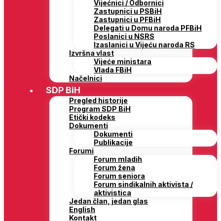
Vijećnici / Odbornici
Zastupnici u PSBiH
Zastupnici u PFBiH
Delegati u Domu naroda PFBiH
Poslanici u NSRS
Izaslanici u Vijeću naroda RS
Izvršna vlast
Vijeće ministara
Vlada FBiH
Načelnici
SDP BiH
Pregled historije
Program SDP BiH
Etički kodeks
Dokumenti
Dokumenti
Publikacije
Forumi
Forum mladih
Forum žena
Forum seniora
Forum sindikalnih aktivista /
aktivistica
Jedan član, jedan glas
English
Kontakt