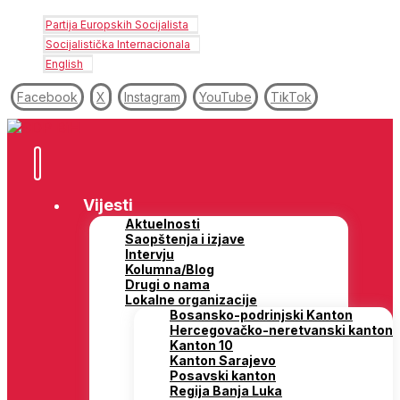
Partija Europskih Socijalista
Socijalistička Internacionala
English
Facebook
X
Instagram
YouTube
TikTok
Vijesti
Aktuelnosti
Saopštenja i izjave
Intervju
Kolumna/Blog
Drugi o nama
Lokalne organizacije
Bosansko-podrinjski Kanton
Hercegovačko-neretvanski kanton
Kanton 10
Kanton Sarajevo
Posavski kanton
Regija Banja Luka