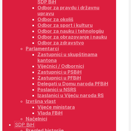
SDP BiH
Odbor za pravdu i državnu
upravu
Odbor za okoliš
Odbor za sport i kulturu
Odbor za nauku i tehnologiju
Odbor za obrazovanje i nauku
Odbor za zdravstvo
Parlamentarci
Zastupnici u skupštinama
kantona
Vijećnici / Odbornici
Zastupnici u PSBiH
Zastupnici u PFBiH
Delegati u Domu naroda PFBiH
Poslanici u NSRS
Izaslanici u Vijeću naroda RS
Izvršna vlast
Vijeće ministara
Vlada FBiH
Načelnici
SDP BiH
Pregled historije