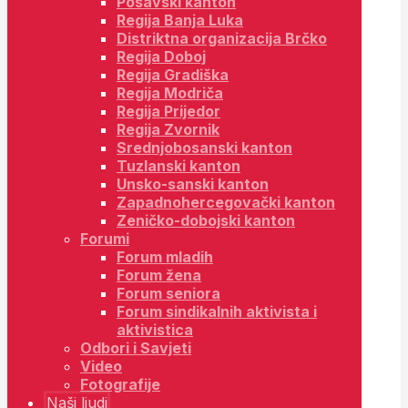
Posavski kanton
Regija Banja Luka
Distriktna organizacija Brčko
Regija Doboj
Regija Gradiška
Regija Modriča
Regija Prijedor
Regija Zvornik
Srednjobosanski kanton
Tuzlanski kanton
Unsko-sanski kanton
Zapadnohercegovački kanton
Zeničko-dobojski kanton
Forumi
Forum mladih
Forum žena
Forum seniora
Forum sindikalnih aktivista i
aktivistica
Odbori i Savjeti
Video
Fotografije
Naši ljudi