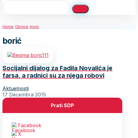
Home
Objave
borić
borić
Socijalni dijalog za Fadila Novalića je
farsa, a radnici su za njega robovi
Aktuelnosti
17 Decembra 2015
Prati SDP
Facebook
X