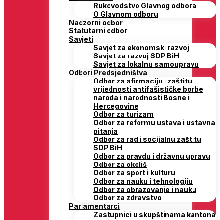
Rukovodstvo Glavnog odbora
O Glavnom odboru
Nadzorni odbor
Statutarni odbor
Savjeti
Savjet za ekonomski razvoj
Savjet za razvoj SDP BiH
Savjet za lokalnu samoupravu
Odbori Predsjedništva
Odbor za afirmaciju i zaštitu
vrijednosti antifašističke borbe
naroda i narodnosti Bosne i
Hercegovine
Odbor za turizam
Odbor za reformu ustava i ustavna
pitanja
Odbor za rad i socijalnu zaštitu
SDP BiH
Odbor za pravdu i državnu upravu
Odbor za okoliš
Odbor za sport i kulturu
Odbor za nauku i tehnologiju
Odbor za obrazovanje i nauku
Odbor za zdravstvo
Parlamentarci
Zastupnici u skupštinama kantona