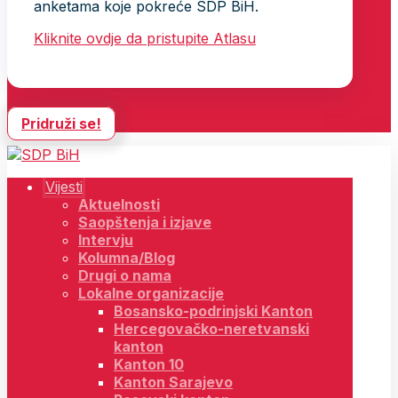
anketama koje pokreće SDP BiH.
Kliknite ovdje da pristupite Atlasu
Pridruži se!
Vijesti
Aktuelnosti
Saopštenja i izjave
Intervju
Kolumna/Blog
Drugi o nama
Lokalne organizacije
Bosansko-podrinjski Kanton
Hercegovačko-neretvanski
kanton
Kanton 10
Kanton Sarajevo