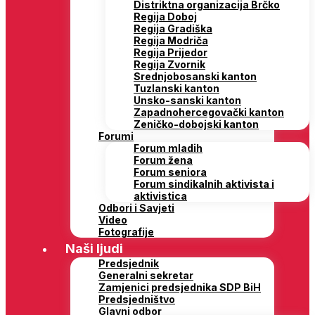
Distriktna organizacija Brčko
Regija Doboj
Regija Gradiška
Regija Modriča
Regija Prijedor
Regija Zvornik
Srednjobosanski kanton
Tuzlanski kanton
Unsko-sanski kanton
Zapadnohercegovački kanton
Zeničko-dobojski kanton
Forumi
Forum mladih
Forum žena
Forum seniora
Forum sindikalnih aktivista i
aktivistica
Odbori i Savjeti
Video
Fotografije
Naši ljudi
Predsjednik
Generalni sekretar
Zamjenici predsjednika SDP BiH
Predsjedništvo
Glavni odbor