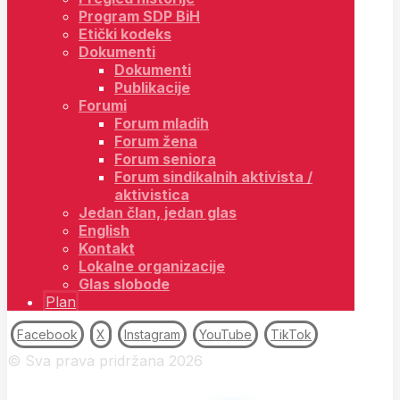
Program SDP BiH
Etički kodeks
Dokumenti
Dokumenti
Publikacije
Forumi
Forum mladih
Forum žena
Forum seniora
Forum sindikalnih aktivista /
aktivistica
Jedan član, jedan glas
English
Kontakt
Lokalne organizacije
Glas slobode
Plan
Facebook
X
Instagram
YouTube
TikTok
© Sva prava pridržana 2026