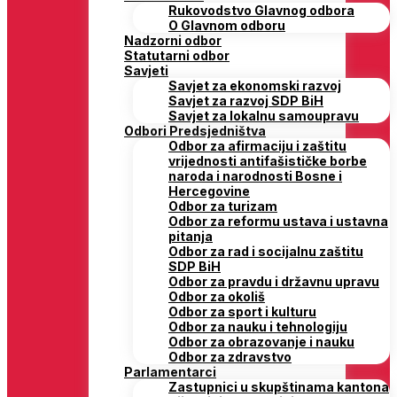
Rukovodstvo Glavnog odbora
O Glavnom odboru
Nadzorni odbor
Statutarni odbor
Savjeti
Savjet za ekonomski razvoj
Savjet za razvoj SDP BiH
Savjet za lokalnu samoupravu
Odbori Predsjedništva
Odbor za afirmaciju i zaštitu
vrijednosti antifašističke borbe
naroda i narodnosti Bosne i
Hercegovine
Odbor za turizam
Odbor za reformu ustava i ustavna
pitanja
Odbor za rad i socijalnu zaštitu
SDP BiH
Odbor za pravdu i državnu upravu
Odbor za okoliš
Odbor za sport i kulturu
Odbor za nauku i tehnologiju
Odbor za obrazovanje i nauku
Odbor za zdravstvo
Parlamentarci
Zastupnici u skupštinama kantona