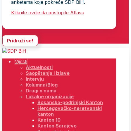
anketama koje pokreće SDP BiH.
Kliknite ovdje da pristupite Atlasu
Pridruži se!
Vijesti
Aktuelnosti
Saopštenja i izjave
Intervju
Kolumna/Blog
Drugi o nama
Lokalne organizacije
Bosansko-podrinjski Kanton
Hercegovačko-neretvanski
kanton
Kanton 10
Kanton Sarajevo