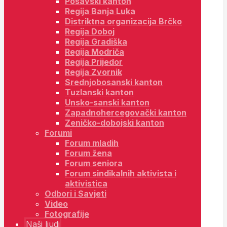
Posavski kanton
Regija Banja Luka
Distriktna organizacija Brčko
Regija Doboj
Regija Gradiška
Regija Modriča
Regija Prijedor
Regija Zvornik
Srednjobosanski kanton
Tuzlanski kanton
Unsko-sanski kanton
Zapadnohercegovački kanton
Zeničko-dobojski kanton
Forumi
Forum mladih
Forum žena
Forum seniora
Forum sindikalnih aktivista i
aktivistica
Odbori i Savjeti
Video
Fotografije
Naši ljudi