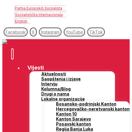
Partija Europskih Socijalista
Socijalistička Internacionala
English
Facebook
X
Instagram
YouTube
TikTok
Vijesti
Aktuelnosti
Saopštenja i izjave
Intervju
Kolumna/Blog
Drugi o nama
Lokalne organizacije
Bosansko-podrinjski Kanton
Hercegovačko-neretvanski kanton
Kanton 10
Kanton Sarajevo
Posavski kanton
Regija Banja Luka