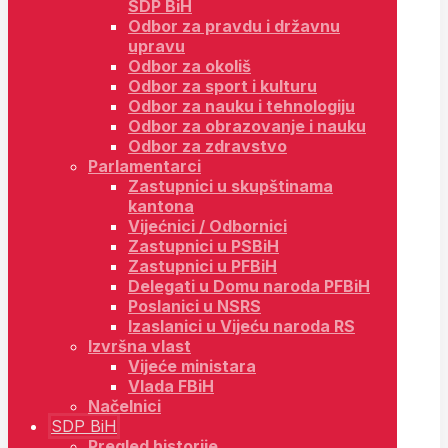
SDP BiH
Odbor za pravdu i državnu
upravu
Odbor za okoliš
Odbor za sport i kulturu
Odbor za nauku i tehnologiju
Odbor za obrazovanje i nauku
Odbor za zdravstvo
Parlamentarci
Zastupnici u skupštinama
kantona
Vijećnici / Odbornici
Zastupnici u PSBiH
Zastupnici u PFBiH
Delegati u Domu naroda PFBiH
Poslanici u NSRS
Izaslanici u Vijeću naroda RS
Izvršna vlast
Vijeće ministara
Vlada FBiH
Načelnici
SDP BiH
Pregled historije