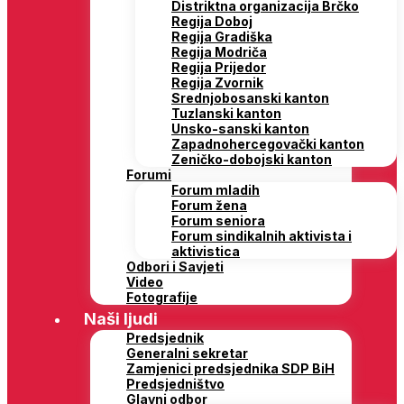
Distriktna organizacija Brčko
Regija Doboj
Regija Gradiška
Regija Modriča
Regija Prijedor
Regija Zvornik
Srednjobosanski kanton
Tuzlanski kanton
Unsko-sanski kanton
Zapadnohercegovački kanton
Zeničko-dobojski kanton
Forumi
Forum mladih
Forum žena
Forum seniora
Forum sindikalnih aktivista i
aktivistica
Odbori i Savjeti
Video
Fotografije
Naši ljudi
Predsjednik
Generalni sekretar
Zamjenici predsjednika SDP BiH
Predsjedništvo
Glavni odbor