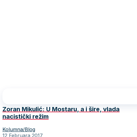
Zoran Mikulić: U Mostaru, a i šire, vlada
nacistički režim
Kolumna/Blog
12 Februara 2017