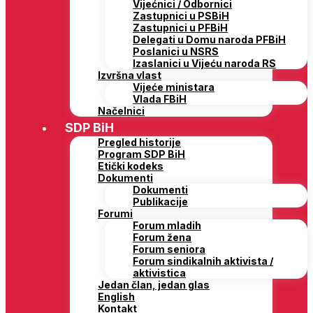
Vijećnici / Odbornici
Zastupnici u PSBiH
Zastupnici u PFBiH
Delegati u Domu naroda PFBiH
Poslanici u NSRS
Izaslanici u Vijeću naroda RS
Izvršna vlast
Vijeće ministara
Vlada FBiH
Načelnici
SDP BiH
Pregled historije
Program SDP BiH
Etički kodeks
Dokumenti
Dokumenti
Publikacije
Forumi
Forum mladih
Forum žena
Forum seniora
Forum sindikalnih aktivista /
aktivistica
Jedan član, jedan glas
English
Kontakt