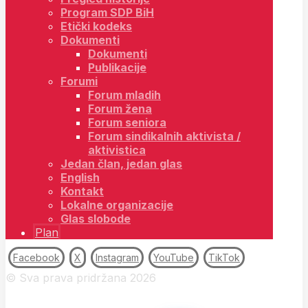
Program SDP BiH
Etički kodeks
Dokumenti
Dokumenti
Publikacije
Forumi
Forum mladih
Forum žena
Forum seniora
Forum sindikalnih aktivista /
aktivistica
Jedan član, jedan glas
English
Kontakt
Lokalne organizacije
Glas slobode
Plan
Facebook
X
Instagram
YouTube
TikTok
© Sva prava pridržana 2026