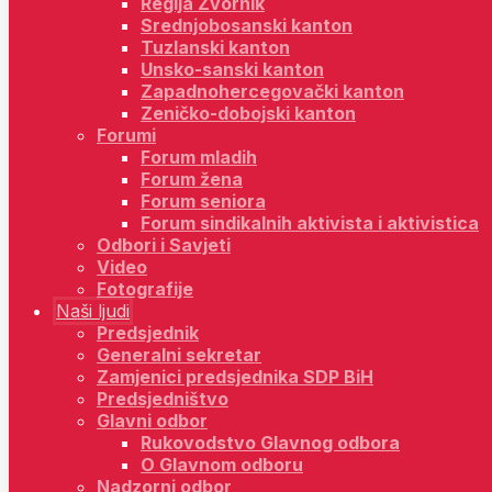
Regija Zvornik
Srednjobosanski kanton
Tuzlanski kanton
Unsko-sanski kanton
Zapadnohercegovački kanton
Zeničko-dobojski kanton
Forumi
Forum mladih
Forum žena
Forum seniora
Forum sindikalnih aktivista i aktivistica
Odbori i Savjeti
Video
Fotografije
Naši ljudi
Predsjednik
Generalni sekretar
Zamjenici predsjednika SDP BiH
Predsjedništvo
Glavni odbor
Rukovodstvo Glavnog odbora
O Glavnom odboru
Nadzorni odbor