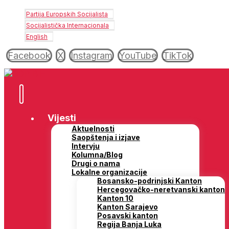
Partija Europskih Socijalista
Socijalistička Internacionala
English
Facebook
X
Instagram
YouTube
TikTok
Vijesti
Aktuelnosti
Saopštenja i izjave
Intervju
Kolumna/Blog
Drugi o nama
Lokalne organizacije
Bosansko-podrinjski Kanton
Hercegovačko-neretvanski kanton
Kanton 10
Kanton Sarajevo
Posavski kanton
Regija Banja Luka