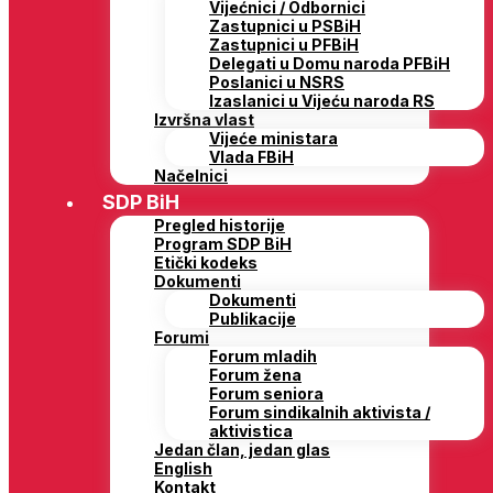
Vijećnici / Odbornici
Zastupnici u PSBiH
Zastupnici u PFBiH
Delegati u Domu naroda PFBiH
Poslanici u NSRS
Izaslanici u Vijeću naroda RS
Izvršna vlast
Vijeće ministara
Vlada FBiH
Načelnici
SDP BiH
Pregled historije
Program SDP BiH
Etički kodeks
Dokumenti
Dokumenti
Publikacije
Forumi
Forum mladih
Forum žena
Forum seniora
Forum sindikalnih aktivista /
aktivistica
Jedan član, jedan glas
English
Kontakt