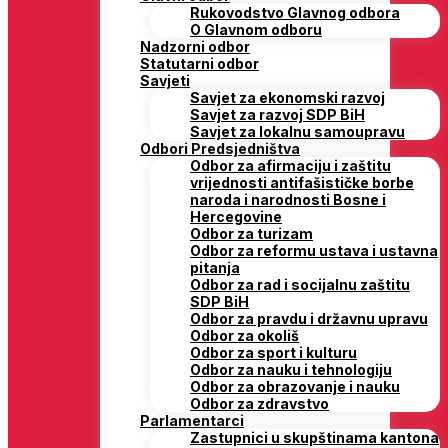
Rukovodstvo Glavnog odbora
O Glavnom odboru
Nadzorni odbor
Statutarni odbor
Savjeti
Savjet za ekonomski razvoj
Savjet za razvoj SDP BiH
Savjet za lokalnu samoupravu
Odbori Predsjedništva
Odbor za afirmaciju i zaštitu
vrijednosti antifašističke borbe
naroda i narodnosti Bosne i
Hercegovine
Odbor za turizam
Odbor za reformu ustava i ustavna
pitanja
Odbor za rad i socijalnu zaštitu
SDP BiH
Odbor za pravdu i državnu upravu
Odbor za okoliš
Odbor za sport i kulturu
Odbor za nauku i tehnologiju
Odbor za obrazovanje i nauku
Odbor za zdravstvo
Parlamentarci
Zastupnici u skupštinama kantona