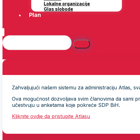
Lokalne organizacije
Glas slobode
Plan
Zahvaljujući našem sistemu za administraciju Atlas, svak
Ova mogućnost dozvoljava svim članovima da sami provj
učestvuju u anketama koje pokreće SDP BiH.
Kliknite ovdje da pristupite Atlasu