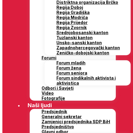
Distriktna organizacija Brčko
Regija Doboj
Regija Gradiška
Regija Modriča
Regija Prijedor
Regija Zvornik
Srednjobosanski kanton
Tuzlanski kanton
Unsko-sanski kanton
Zapadnohercegovački kanton
Zeničko-dobojski kanton
Forumi
Forum mladih
Forum žena
Forum seniora
Forum sindikalnih aktivista i
aktivistica
Odbori i Savjeti
Video
Fotografije
Naši ljudi
Predsjednik
Generalni sekretar
Zamjenici predsjednika SDP BiH
Predsjedništvo
Glavni odbor