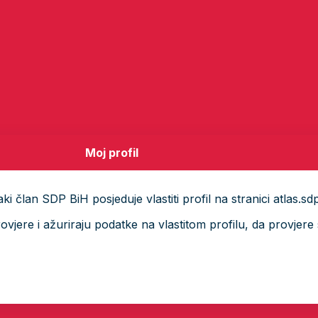
Moj profil
i član SDP BiH posjeduje vlastiti profil na stranici atlas.sd
ere i ažuriraju podatke na vlastitom profilu, da provjere s