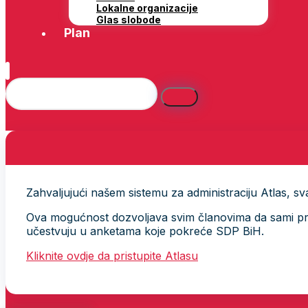
Lokalne organizacije
Glas slobode
Plan
Zahvaljujući našem sistemu za administraciju Atlas, svak
Ova mogućnost dozvoljava svim članovima da sami provj
učestvuju u anketama koje pokreće SDP BiH.
Kliknite ovdje da pristupite Atlasu