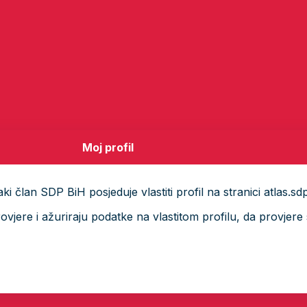
Moj profil
i član SDP BiH posjeduje vlastiti profil na stranici atlas.sd
ere i ažuriraju podatke na vlastitom profilu, da provjere s