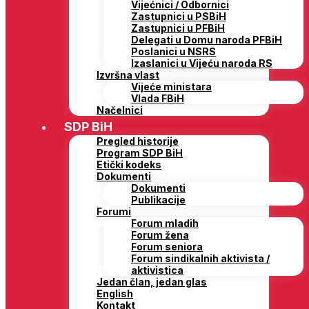
Vijećnici / Odbornici
Zastupnici u PSBiH
Zastupnici u PFBiH
Delegati u Domu naroda PFBiH
Poslanici u NSRS
Izaslanici u Vijeću naroda RS
Izvršna vlast
Vijeće ministara
Vlada FBiH
Načelnici
SDP BiH
Pregled historije
Program SDP BiH
Etički kodeks
Dokumenti
Dokumenti
Publikacije
Forumi
Forum mladih
Forum žena
Forum seniora
Forum sindikalnih aktivista /
aktivistica
Jedan član, jedan glas
English
Kontakt