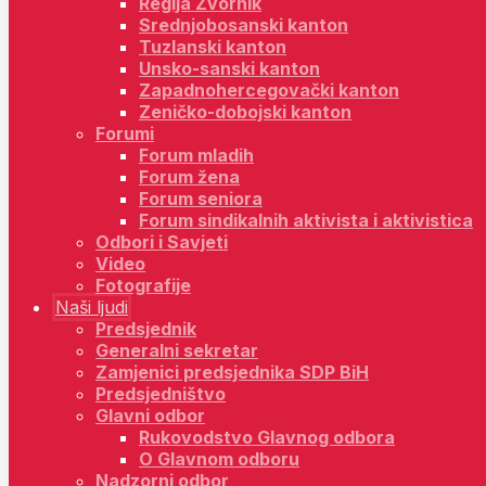
Regija Zvornik
Srednjobosanski kanton
Tuzlanski kanton
Unsko-sanski kanton
Zapadnohercegovački kanton
Zeničko-dobojski kanton
Forumi
Forum mladih
Forum žena
Forum seniora
Forum sindikalnih aktivista i aktivistica
Odbori i Savjeti
Video
Fotografije
Naši ljudi
Predsjednik
Generalni sekretar
Zamjenici predsjednika SDP BiH
Predsjedništvo
Glavni odbor
Rukovodstvo Glavnog odbora
O Glavnom odboru
Nadzorni odbor