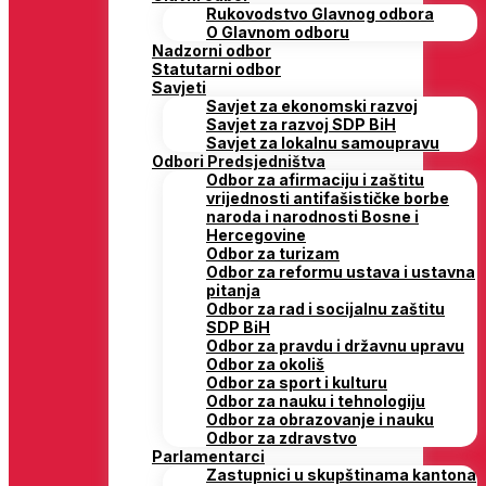
Rukovodstvo Glavnog odbora
O Glavnom odboru
Nadzorni odbor
Statutarni odbor
Savjeti
Savjet za ekonomski razvoj
Savjet za razvoj SDP BiH
Savjet za lokalnu samoupravu
Odbori Predsjedništva
Odbor za afirmaciju i zaštitu
vrijednosti antifašističke borbe
naroda i narodnosti Bosne i
Hercegovine
Odbor za turizam
Odbor za reformu ustava i ustavna
pitanja
Odbor za rad i socijalnu zaštitu
SDP BiH
Odbor za pravdu i državnu upravu
Odbor za okoliš
Odbor za sport i kulturu
Odbor za nauku i tehnologiju
Odbor za obrazovanje i nauku
Odbor za zdravstvo
Parlamentarci
Zastupnici u skupštinama kantona