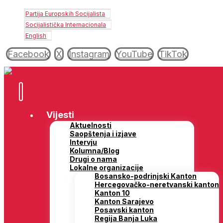
Partija Europskih Socijalista
Socijalistička Internacionala
English
Facebook
X
Instagram
YouTube
TikTok
Vijesti
Aktuelnosti
Saopštenja i izjave
Intervju
Kolumna/Blog
Drugi o nama
Lokalne organizacije
Bosansko-podrinjski Kanton
Hercegovačko-neretvanski kanton
Kanton 10
Kanton Sarajevo
Posavski kanton
Regija Banja Luka