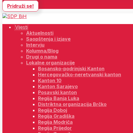
Pridruži se!
Vijesti
Aktuelnosti
Saopštenja i izjave
Intervju
Kolumna/Blog
Drugi o nama
Lokalne organizacije
Bosansko-podrinjski Kanton
Hercegovačko-neretvanski kanton
Kanton 10
Kanton Sarajevo
Posavski kanton
Regija Banja Luka
Distriktna organizacija Brčko
Regija Doboj
Regija Gradiška
Regija Modriča
Regija Prijedor