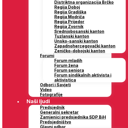
Distriktna organizacija Brčko
Regija Doboj
Regija Gradiška
Regija Modriča
Regija Prijedor
Regija Zvornik
Srednjobosanski kanton
Tuzlanski kanton
Unsko-sanski kanton
Zapadnohercegovački kanton
Zeničko-dobojski kanton
Forumi
Forum mladih
Forum žena
Forum seniora
Forum sindikalnih aktivista i
aktivistica
Odbori i Savjeti
Video
Fotografije
Naši ljudi
Predsjednik
Generalni sekretar
Zamjenici predsjednika SDP BiH
Predsjedništvo
Glavni odbor