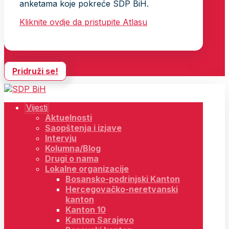
anketama koje pokreće SDP BiH.
Kliknite ovdje da pristupite Atlasu
Pridruži se!
Vijesti
Aktuelnosti
Saopštenja i izjave
Intervju
Kolumna/Blog
Drugi o nama
Lokalne organizacije
Bosansko-podrinjski Kanton
Hercegovačko-neretvanski
kanton
Kanton 10
Kanton Sarajevo