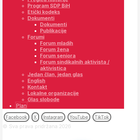
Program SDP BiH
Etički kodeks
Dokumenti
Dokumenti
Publikacije
Forumi
Forum mladih
Forum žena
Forum seniora
Forum sindikalnih aktivista /
aktivistica
Jedan član, jedan glas
English
Kontakt
Lokalne organizacije
Glas slobode
Plan
Facebook
X
Instagram
YouTube
TikTok
© Sva prava pridržana 2026