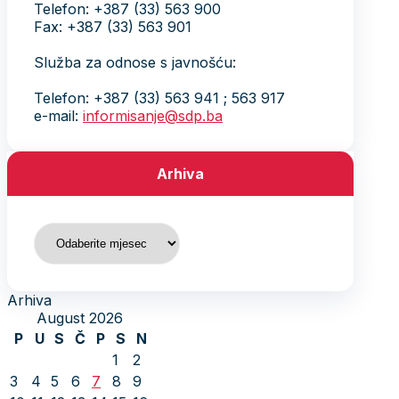
Telefon: +387 (33) 563 900
Fax: +387 (33) 563 901
Služba za odnose s javnošću:
Telefon: +387 (33) 563 941 ; 563 917
e-mail:
informisanje@sdp.ba
Arhiva
Arhiva
Arhiva
August 2026
P
U
S
Č
P
S
N
1
2
3
4
5
6
7
8
9