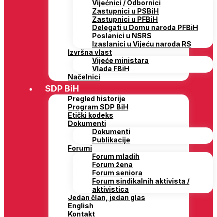
Vijećnici / Odbornici
Zastupnici u PSBiH
Zastupnici u PFBiH
Delegati u Domu naroda PFBiH
Poslanici u NSRS
Izaslanici u Vijeću naroda RS
Izvršna vlast
Vijeće ministara
Vlada FBiH
Načelnici
SDP BiH
Pregled historije
Program SDP BiH
Etički kodeks
Dokumenti
Dokumenti
Publikacije
Forumi
Forum mladih
Forum žena
Forum seniora
Forum sindikalnih aktivista /
aktivistica
Jedan član, jedan glas
English
Kontakt