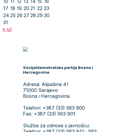
10
11
12
13
14
15
16
17
18
19
20
21
22
23
24
25
26
27
28
29
30
31
« jul
Socijaldemokratska partija Bosne i
Hercegovine
Adresa: Alipašina 41
71000 Sarajevo
Bosna i Hercegovina
Telefon: +387 (33) 563 900
Fax: +387 (33) 563 901
Služba za odnose s javnošću:
Telefon: +387 (33) 563 941 ; 563