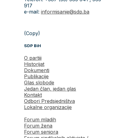
917
e-mail:
informisanje@sdp.ba
(Copy)
SDP BiH
O partiji
Historijat
Dokumenti
Publikacije
Glas slobode
Jedan član, jedan glas
Kontakt
Odbori Predsjedništva
Lokalne organizacije
Forum mladih
Forum žena
Forum seniora
Forum sindikalnih aktivista /