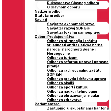
Rukovodstvo Glavnog odbora
O Glavnom odboru
Nadzorni odbor
Statutarni odbor
Savjeti
Savjet za ekonomski razvoj
Savjet za razvoj SDP BiH
Savjet za lokalnu samoupravu
Odbori Predsjedništva
Odbor za afirmaciju i zaštitu
vrijednosti antifašističke borbe
naroda i narodnosti Bosne i
Hercegovine
Odbor za turizam
Odbor za reformu ustava i ustavna
pitanja
Odbor za rad i socijalnu zaštitu
SDP BiH
Odbor za pravdu i državnu upravu
Odbor za okoliš
Odbor za sport i kulturu
Odbor za nauku i tehnologiju
Odbor za obrazovanje i nauku
Odbor za zdravstvo
Parlamentarci
Zastupnici u skupštinama kantona