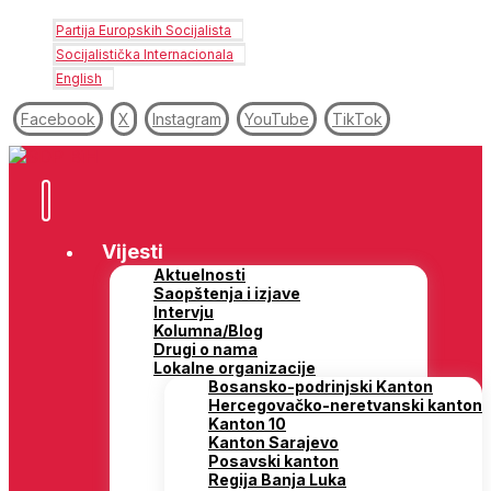
Partija Europskih Socijalista
Socijalistička Internacionala
English
Facebook
X
Instagram
YouTube
TikTok
Vijesti
Aktuelnosti
Saopštenja i izjave
Intervju
Kolumna/Blog
Drugi o nama
Lokalne organizacije
Bosansko-podrinjski Kanton
Hercegovačko-neretvanski kanton
Kanton 10
Kanton Sarajevo
Posavski kanton
Regija Banja Luka