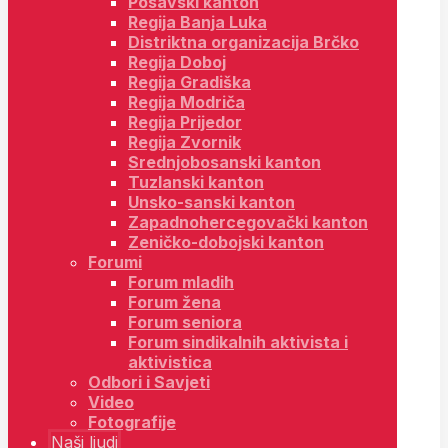
Posavski kanton
Regija Banja Luka
Distriktna organizacija Brčko
Regija Doboj
Regija Gradiška
Regija Modriča
Regija Prijedor
Regija Zvornik
Srednjobosanski kanton
Tuzlanski kanton
Unsko-sanski kanton
Zapadnohercegovački kanton
Zeničko-dobojski kanton
Forumi
Forum mladih
Forum žena
Forum seniora
Forum sindikalnih aktivista i
aktivistica
Odbori i Savjeti
Video
Fotografije
Naši ljudi