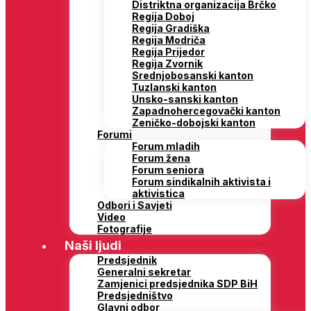
Distriktna organizacija Brčko
Regija Doboj
Regija Gradiška
Regija Modriča
Regija Prijedor
Regija Zvornik
Srednjobosanski kanton
Tuzlanski kanton
Unsko-sanski kanton
Zapadnohercegovački kanton
Zeničko-dobojski kanton
Forumi
Forum mladih
Forum žena
Forum seniora
Forum sindikalnih aktivista i
aktivistica
Odbori i Savjeti
Video
Fotografije
Naši ljudi
Predsjednik
Generalni sekretar
Zamjenici predsjednika SDP BiH
Predsjedništvo
Glavni odbor