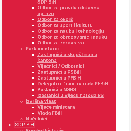
SDP BiH
Odbor za pravdu i državnu
upravu
Odbor za okoliš
Odbor za sport i kulturu
Odbor za nauku i tehnologiju
Odbor za obrazovanje i nauku
Odbor za zdravstvo
Parlamentarci
Zastupnici u skupštinama
kantona
Vijećnici / Odbornici
Zastupnici u PSBiH
Zastupnici u PFBiH
Delegati u Domu naroda PFBiH
Poslanici u NSRS
Izaslanici u Vijeću naroda RS
Izvršna vlast
Vijeće ministara
Vlada FBiH
Načelnici
SDP BiH
Pregled historije