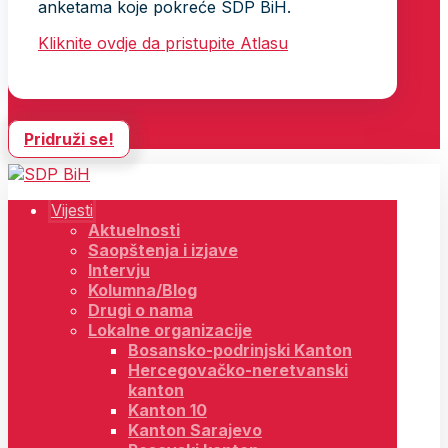
anketama koje pokreće SDP BiH.
Kliknite ovdje da pristupite Atlasu
Pridruži se!
Vijesti
Aktuelnosti
Saopštenja i izjave
Intervju
Kolumna/Blog
Drugi o nama
Lokalne organizacije
Bosansko-podrinjski Kanton
Hercegovačko-neretvanski
kanton
Kanton 10
Kanton Sarajevo