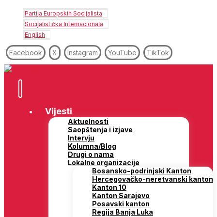
Partija Europskih Socijalista
Socijalistička Internacionala
English
Facebook
X
Instagram
YouTube
TikTok
Vijesti
Aktuelnosti
Saopštenja i izjave
Intervju
Kolumna/Blog
Drugi o nama
Lokalne organizacije
Bosansko-podrinjski Kanton
Hercegovačko-neretvanski kanton
Kanton 10
Kanton Sarajevo
Posavski kanton
Regija Banja Luka