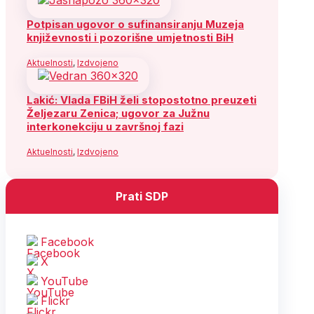
Potpisan ugovor o sufinansiranju Muzeja
književnosti i pozorišne umjetnosti BiH
Aktuelnosti
,
Izdvojeno
Lakić: Vlada FBiH želi stopostotno preuzeti
Željezaru Zenica; ugovor za Južnu
interkonekciju u završnoj fazi
Aktuelnosti
,
Izdvojeno
Prati SDP
Facebook
X
YouTube
Flickr