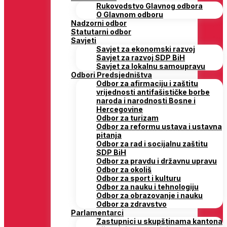
Rukovodstvo Glavnog odbora
O Glavnom odboru
Nadzorni odbor
Statutarni odbor
Savjeti
Savjet za ekonomski razvoj
Savjet za razvoj SDP BiH
Savjet za lokalnu samoupravu
Odbori Predsjedništva
Odbor za afirmaciju i zaštitu
vrijednosti antifašističke borbe
naroda i narodnosti Bosne i
Hercegovine
Odbor za turizam
Odbor za reformu ustava i ustavna
pitanja
Odbor za rad i socijalnu zaštitu
SDP BiH
Odbor za pravdu i državnu upravu
Odbor za okoliš
Odbor za sport i kulturu
Odbor za nauku i tehnologiju
Odbor za obrazovanje i nauku
Odbor za zdravstvo
Parlamentarci
Zastupnici u skupštinama kantona