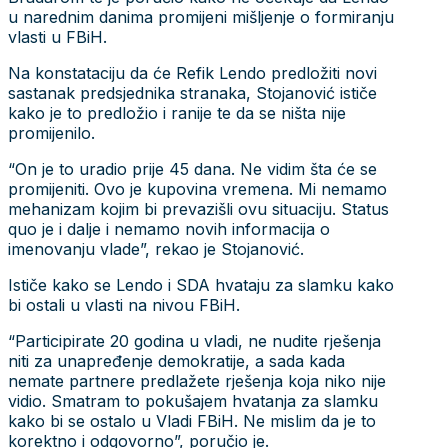
u narednim danima promijeni mišljenje o formiranju
vlasti u FBiH.
Na konstataciju da će Refik Lendo predložiti novi
sastanak predsjednika stranaka, Stojanović ističe
kako je to predložio i ranije te da se ništa nije
promijenilo.
“On je to uradio prije 45 dana. Ne vidim šta će se
promijeniti. Ovo je kupovina vremena. Mi nemamo
mehanizam kojim bi prevazišli ovu situaciju. Status
quo je i dalje i nemamo novih informacija o
imenovanju vlade”, rekao je Stojanović.
Ističe kako se Lendo i SDA hvataju za slamku kako
bi ostali u vlasti na nivou FBiH.
“Participirate 20 godina u vladi, ne nudite rješenja
niti za unapređenje demokratije, a sada kada
nemate partnere predlažete rješenja koja niko nije
vidio. Smatram to pokušajem hvatanja za slamku
kako bi se ostalo u Vladi FBiH. Ne mislim da je to
korektno i odgovorno”, poručio je.