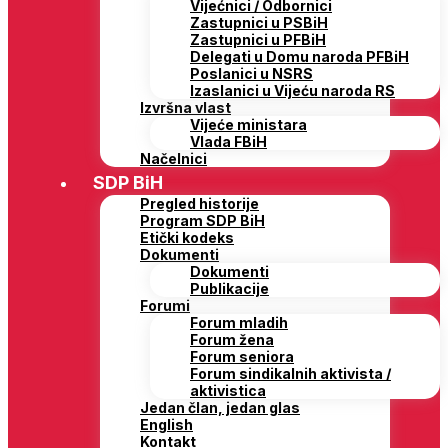
Vijećnici / Odbornici
Zastupnici u PSBiH
Zastupnici u PFBiH
Delegati u Domu naroda PFBiH
Poslanici u NSRS
Izaslanici u Vijeću naroda RS
Izvršna vlast
Vijeće ministara
Vlada FBiH
Načelnici
SDP BiH
Pregled historije
Program SDP BiH
Etički kodeks
Dokumenti
Dokumenti
Publikacije
Forumi
Forum mladih
Forum žena
Forum seniora
Forum sindikalnih aktivista /
aktivistica
Jedan član, jedan glas
English
Kontakt