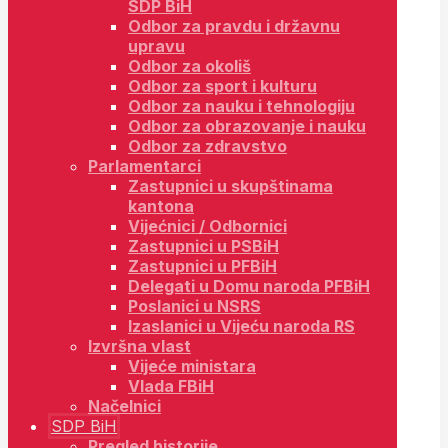
SDP BiH
Odbor za pravdu i državnu
upravu
Odbor za okoliš
Odbor za sport i kulturu
Odbor za nauku i tehnologiju
Odbor za obrazovanje i nauku
Odbor za zdravstvo
Parlamentarci
Zastupnici u skupštinama
kantona
Vijećnici / Odbornici
Zastupnici u PSBiH
Zastupnici u PFBiH
Delegati u Domu naroda PFBiH
Poslanici u NSRS
Izaslanici u Vijeću naroda RS
Izvršna vlast
Vijeće ministara
Vlada FBiH
Načelnici
SDP BiH
Pregled historije