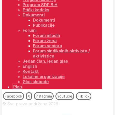
Program SDP BiH
Etički kodeks
Dokumenti
Dokumenti
Publikacije
Forumi
Forum mladih
Forum žena
Forum seniora
Forum sindikalnih aktivista /
aktivistica
Jedan član, jedan glas
English
Kontakt
Lokalne organizacije
Glas slobode
Plan
Facebook
X
Instagram
YouTube
TikTok
© Sva prava pridržana 2026