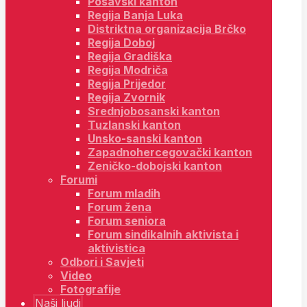
Posavski kanton
Regija Banja Luka
Distriktna organizacija Brčko
Regija Doboj
Regija Gradiška
Regija Modriča
Regija Prijedor
Regija Zvornik
Srednjobosanski kanton
Tuzlanski kanton
Unsko-sanski kanton
Zapadnohercegovački kanton
Zeničko-dobojski kanton
Forumi
Forum mladih
Forum žena
Forum seniora
Forum sindikalnih aktivista i
aktivistica
Odbori i Savjeti
Video
Fotografije
Naši ljudi