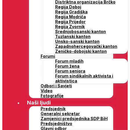
Distriktna organizacija Brčko
Regija Doboj
Regija Gradiška
Regija Modriča
Regija Prijedor
Regija Zvornik
Srednjobosanski kanton
Tuzlanski kanton
Unsko-sanski kanton
Zapadnohercegovački kanton
Zeničko-dobojski kanton
Forumi
Forum mladih
Forum žena
Forum seniora
Forum sindikalnih aktivista i
aktivistica
Odbori i Savjeti
Video
Fotografije
Naši ljudi
Predsjednik
Generalni sekretar
Zamjenici predsjednika SDP BiH
Predsjedništvo
Glavni odbor