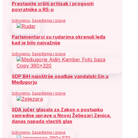
Prestanite vršiti pritisak i progoniti
povratnike u RS-u
Izdvojeno
,
Saopštenja i izjave
Parlamentarci su rudarima okrenuli leđa
kad je bilo najvažnije
Izdvojeno
,
Saopštenja i izjave
SDP BiH najoštrije osuđuje vandalski čin u
Međugorju
Izdvojeno
,
Saopštenja i izjave
SDA jučer glasala za Zakon o postupku
vanredne uprave u Novoj Željezari Zenica,
danas napada vlastiti glas
Izdvojeno
,
Saopštenja i izjave