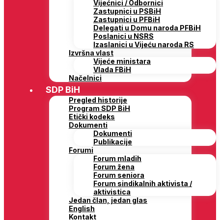
Vijećnici / Odbornici
Zastupnici u PSBiH
Zastupnici u PFBiH
Delegati u Domu naroda PFBiH
Poslanici u NSRS
Izaslanici u Vijeću naroda RS
Izvršna vlast
Vijeće ministara
Vlada FBiH
Načelnici
SDP BiH
Pregled historije
Program SDP BiH
Etički kodeks
Dokumenti
Dokumenti
Publikacije
Forumi
Forum mladih
Forum žena
Forum seniora
Forum sindikalnih aktivista /
aktivistica
Jedan član, jedan glas
English
Kontakt