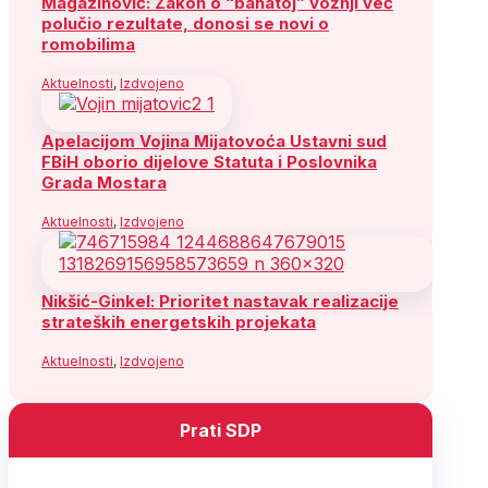
Magazinović: Zakon o “bahatoj” vožnji već
polučio rezultate, donosi se novi o
romobilima
Aktuelnosti
,
Izdvojeno
Apelacijom Vojina Mijatovoća Ustavni sud
FBiH oborio dijelove Statuta i Poslovnika
Grada Mostara
Aktuelnosti
,
Izdvojeno
Nikšić-Ginkel: Prioritet nastavak realizacije
strateških energetskih projekata
Aktuelnosti
,
Izdvojeno
Prati SDP