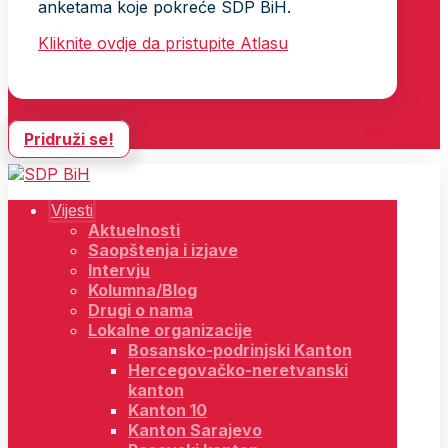
anketama koje pokreće SDP BiH.
Kliknite ovdje da pristupite Atlasu
Pridruži se!
Vijesti
Aktuelnosti
Saopštenja i izjave
Intervju
Kolumna/Blog
Drugi o nama
Lokalne organizacije
Bosansko-podrinjski Kanton
Hercegovačko-neretvanski
kanton
Kanton 10
Kanton Sarajevo