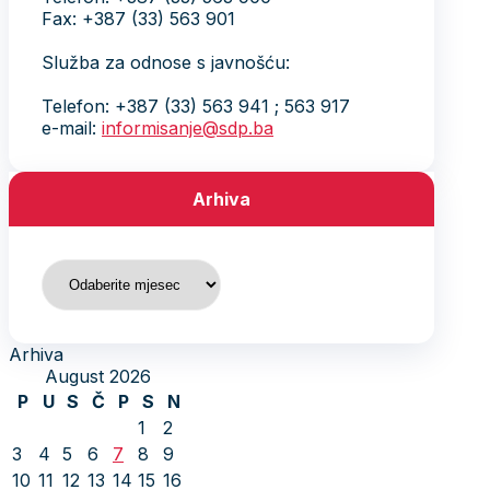
Fax: +387 (33) 563 901
Služba za odnose s javnošću:
Telefon: +387 (33) 563 941 ; 563 917
e-mail:
informisanje@sdp.ba
Arhiva
Arhiva
Arhiva
August 2026
P
U
S
Č
P
S
N
1
2
3
4
5
6
7
8
9
10
11
12
13
14
15
16