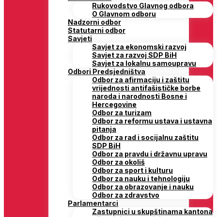
Rukovodstvo Glavnog odbora
O Glavnom odboru
Nadzorni odbor
Statutarni odbor
Savjeti
Savjet za ekonomski razvoj
Savjet za razvoj SDP BiH
Savjet za lokalnu samoupravu
Odbori Predsjedništva
Odbor za afirmaciju i zaštitu
vrijednosti antifašističke borbe
naroda i narodnosti Bosne i
Hercegovine
Odbor za turizam
Odbor za reformu ustava i ustavna
pitanja
Odbor za rad i socijalnu zaštitu
SDP BiH
Odbor za pravdu i državnu upravu
Odbor za okoliš
Odbor za sport i kulturu
Odbor za nauku i tehnologiju
Odbor za obrazovanje i nauku
Odbor za zdravstvo
Parlamentarci
Zastupnici u skupštinama kantona