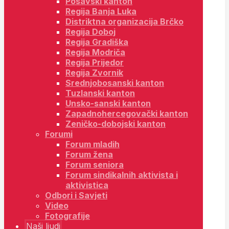
Posavski kanton
Regija Banja Luka
Distriktna organizacija Brčko
Regija Doboj
Regija Gradiška
Regija Modriča
Regija Prijedor
Regija Zvornik
Srednjobosanski kanton
Tuzlanski kanton
Unsko-sanski kanton
Zapadnohercegovački kanton
Zeničko-dobojski kanton
Forumi
Forum mladih
Forum žena
Forum seniora
Forum sindikalnih aktivista i
aktivistica
Odbori i Savjeti
Video
Fotografije
Naši ljudi