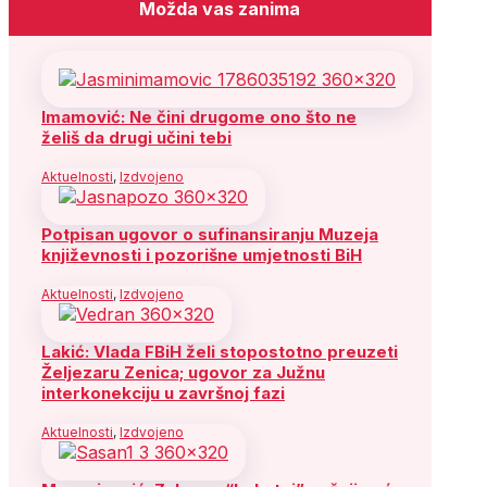
Možda vas zanima
Imamović: Ne čini drugome ono što ne
želiš da drugi učini tebi
Aktuelnosti
,
Izdvojeno
Potpisan ugovor o sufinansiranju Muzeja
književnosti i pozorišne umjetnosti BiH
Aktuelnosti
,
Izdvojeno
Lakić: Vlada FBiH želi stopostotno preuzeti
Željezaru Zenica; ugovor za Južnu
interkonekciju u završnoj fazi
Aktuelnosti
,
Izdvojeno