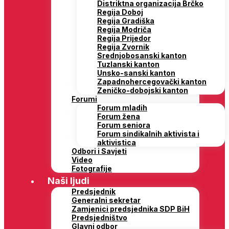
Distriktna organizacija Brčko
Regija Doboj
Regija Gradiška
Regija Modriča
Regija Prijedor
Regija Zvornik
Srednjobosanski kanton
Tuzlanski kanton
Unsko-sanski kanton
Zapadnohercegovački kanton
Zeničko-dobojski kanton
Forumi
Forum mladih
Forum žena
Forum seniora
Forum sindikalnih aktivista i
aktivistica
Odbori i Savjeti
Video
Fotografije
Naši ljudi
Predsjednik
Generalni sekretar
Zamjenici predsjednika SDP BiH
Predsjedništvo
Glavni odbor