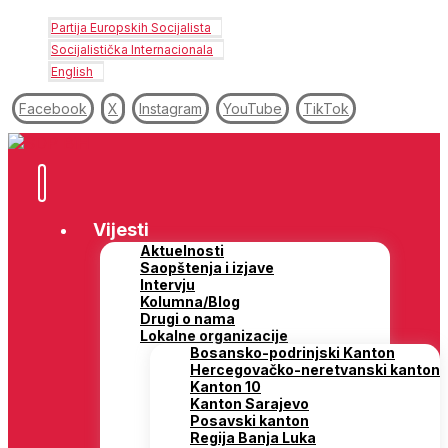
Partija Europskih Socijalista
Socijalistička Internacionala
English
Facebook
X
Instagram
YouTube
TikTok
Vijesti
Aktuelnosti
Saopštenja i izjave
Intervju
Kolumna/Blog
Drugi o nama
Lokalne organizacije
Bosansko-podrinjski Kanton
Hercegovačko-neretvanski kanton
Kanton 10
Kanton Sarajevo
Posavski kanton
Regija Banja Luka