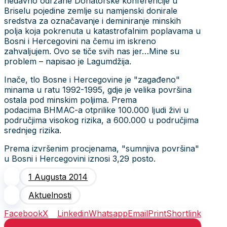
nedavno održane Donatorske konferencije u
Briselu pojedine zemlje su namjenski donirale
sredstva za označavanje i deminiranje minskih
polja koja pokrenuta u katastrofalnim poplavama u
Bosni i Hercegovini na čemu im iskreno
zahvaljujem. Ovo se tiče svih nas jer…Mine su
problem – napisao je Lagumdžija.
Inače, tlo Bosne i Hercegovine je "zagađeno"
minama u ratu 1992-1995, gdje je velika površina
ostala pod minskim poljima. Prema
podacima BHMAC-a otprilike 100.000 ljudi živi u
područjima visokog rizika, a 600.000 u područjima
srednjeg rizika.
Prema izvršenim procjenama, "sumnjiva površina"
u Bosni i Hercegovini iznosi 3,29 posto.
1 Augusta 2014
Aktuelnosti
Facebook
X
Linkedin
Whatsapp
Email
Print
Shortlink