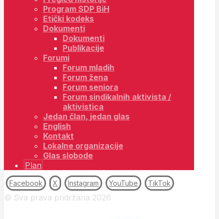
Program SDP BiH
Etički kodeks
Dokumenti
Dokumenti
Publikacije
Forumi
Forum mladih
Forum žena
Forum seniora
Forum sindikalnih aktivista /
aktivistica
Jedan član, jedan glas
English
Kontakt
Lokalne organizacije
Glas slobode
Plan
Facebook
X
Instagram
YouTube
TikTok
© Sva prava pridržana 2026