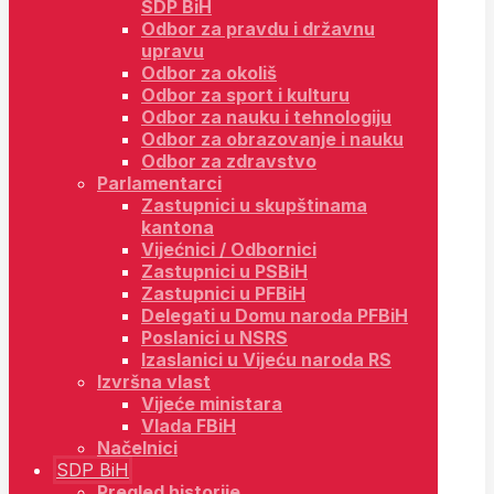
SDP BiH
Odbor za pravdu i državnu
upravu
Odbor za okoliš
Odbor za sport i kulturu
Odbor za nauku i tehnologiju
Odbor za obrazovanje i nauku
Odbor za zdravstvo
Parlamentarci
Zastupnici u skupštinama
kantona
Vijećnici / Odbornici
Zastupnici u PSBiH
Zastupnici u PFBiH
Delegati u Domu naroda PFBiH
Poslanici u NSRS
Izaslanici u Vijeću naroda RS
Izvršna vlast
Vijeće ministara
Vlada FBiH
Načelnici
SDP BiH
Pregled historije