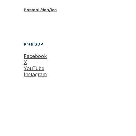
Postani član/ica
Prati SDP
Facebook
X
YouTube
Instagram
TikTok
Portal
sdp.ba
je prilagođen svim
uređajima.